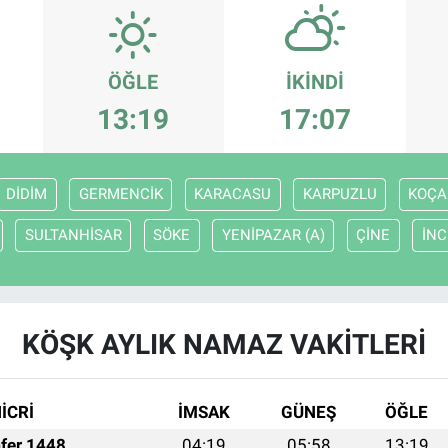
ÖĞLE
İKINDI
13:19
17:07
DİDİM
GERMENCİK
KARACASU
KARPUZLU
KOÇA
SULTANHİSAR
SÖKE
YENİPAZAR (A)
ÇİNE
İNC
KÖŞK AYLIK NAMAZ VAKITLERI
İCRİ
İMSAK
GÜNEŞ
ÖĞLE
fer 1448
04:19
05:58
13:19