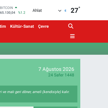
°
BITCOIN
27
Ahlat
65.130,04
%1.2
DOLAR
47,7106
%0.17
tim
Kültür-Sanat
Çevre
EURO
55,1652
%0.27
STERLİN
64,4046
%0.35
GRAM ALTIN
6648.99
%2.59
BİST100
13.773
%-19
7 Ağustos 2026
24 Safer 1448
ri ve malı geri döner, ameli (kendisiyle) kalır.