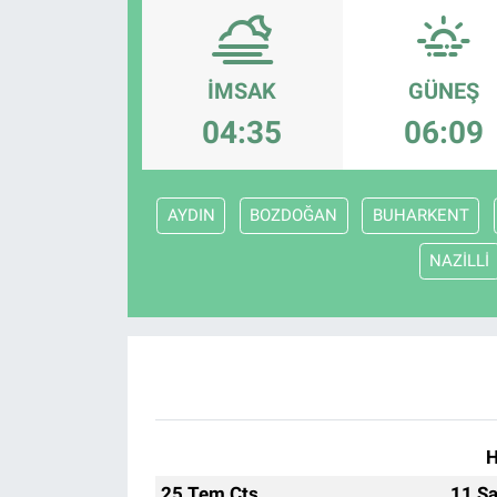
Gündem
İMSAK
GÜNEŞ
Kültür-Sanat
04:35
06:09
Magazin
Politika
AYDIN
BOZDOĞAN
BUHARKENT
NAZİLLİ
Resmi İlanlar
Sağlık
Siyaset
Spor
H
Yerel
25 Tem Cts
11 Sa