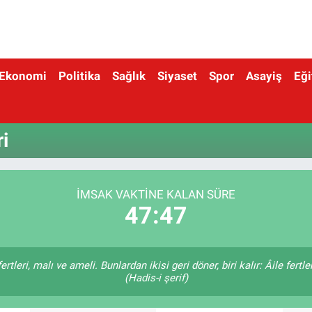
Ekonomi
Politika
Sağlık
Siyaset
Spor
Asayiş
Eği
i
İMSAK VAKTINE KALAN SÜRE
47:47
tleri, malı ve ameli. Bunlardan ikisi geri döner, biri kalır: Âile fertle
(Hadis-i şerif)