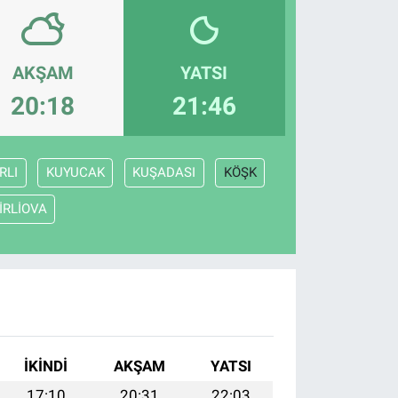
AKŞAM
YATSI
20:18
21:46
RLI
KUYUCAK
KUŞADASI
KÖŞK
İRLİOVA
İKINDI
AKŞAM
YATSI
17:10
20:31
22:03