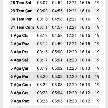
28 Tem Sal
03:07
04:54
12:21
16:16
19:38
29 Tem Çar
03:08
04:55
12:21
16:16
19:37
30 Tem Per
03:10
04:56
12:21
16:16
19:36
31 Tem Cum
03:11
04:57
12:21
16:15
19:35
1 Ağu Cts
03:13
04:58
12:21
16:15
19:34
2 Ağu Paz
03:14
04:59
12:21
16:15
19:33
3 Ağu Pts
03:16
05:00
12:20
16:14
19:31
4 Ağu Sal
03:17
05:01
12:20
16:14
19:30
5 Ağu Çar
03:19
05:02
12:20
16:13
19:29
6 Ağu Per
03:20
05:02
12:20
16:13
19:28
7 Ağu Cum
03:22
05:03
12:20
16:13
19:27
8 Ağu Cts
03:23
05:04
12:20
16:12
19:25
9 Ağu Paz
03:25
05:05
12:20
16:12
19:24