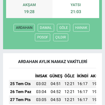
AKŞAM
YATSI
19:28
21:03
ARDAHAN
DAMAL
GÖLE
HANAK
POSOF
ÇILDIR
ARDAHAN AYLIK NAMAZ VAKITLERI
İMSAK
GÜNEŞ
ÖĞLE
İKINDI
AKŞAM
25 Tem Cts
03:02
04:51
12:21
16:17
19:41
26 Tem Paz
03:04
04:52
12:21
16:17
19:40
27 Tem Pts
03:05
04:53
12:21
16:17
19:39