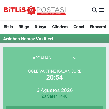
Asayiş
Nöbetçi Eczaneler
Bitlis
Bölge
Dünya
Gündem
Genel
Ekonomi
Bilim ve Teknoloji
Bitlis Hava Durumu
Ardahan Namaz Vakitleri
Bölge
Bitlis Trafik Yoğunluk Haritası
Çevre
Süper Lig Puan Durumu ve Fikstür
ARDAHAN
Dünya
Tüm Manşetler
ÖĞLE VAKTINE KALAN SÜRE
20:54
Eğitim
Son Dakika Haberleri
6 Ağustos 2026
Ekonomi
Haber Arşivi
23 Safer 1448
Genel