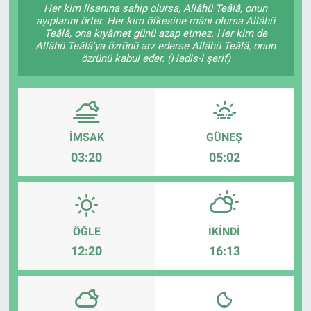
Her kim lisanına sahip olursa, Allâhü Teâlâ, onun
ayıplarını örter. Her kim öfkesine mâni olursa Allâhü
Gündem
Teâlâ, ona kıyâmet günü azap etmez. Her kim de
Allâhü Teâlâ'ya özrünü arz ederse Allâhü Teâlâ, onun
özrünü kabul eder. (Hadis-i şerif)
Kültür-Sanat
Magazin
Politika
İMSAK
GÜNEŞ
03:20
05:02
Resmi İlanlar
Sağlık
ÖĞLE
İKINDI
Siyaset
12:20
16:13
Spor
Yerel