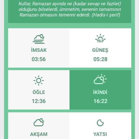
Kullar, Ramazan ayında ne (kadar sevap ve fazilet)
olduğunu bilselerdi, ümmetim, senenin tamamının
Gündem
Ramazan olmasını temenni ederdi. (Hadis-i şerif)
Kültür-Sanat
Magazin
İMSAK
GÜNEŞ
Politika
03:56
05:28
Resmi İlanlar
Sağlık
ÖĞLE
İKINDI
12:36
16:22
Siyaset
Spor
AKŞAM
YATSI
Yerel