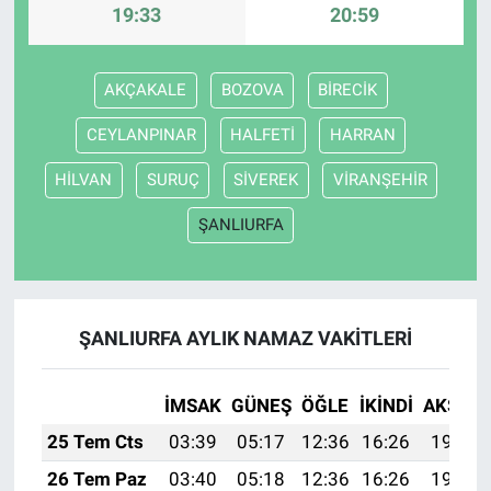
19:33
20:59
AKÇAKALE
BOZOVA
BİRECİK
CEYLANPINAR
HALFETİ
HARRAN
HİLVAN
SURUÇ
SİVEREK
VİRANŞEHİR
ŞANLIURFA
ŞANLIURFA AYLIK NAMAZ VAKITLERI
İMSAK
GÜNEŞ
ÖĞLE
İKINDI
AKŞAM
25 Tem Cts
03:39
05:17
12:36
16:26
19:46
26 Tem Paz
03:40
05:18
12:36
16:26
19:45