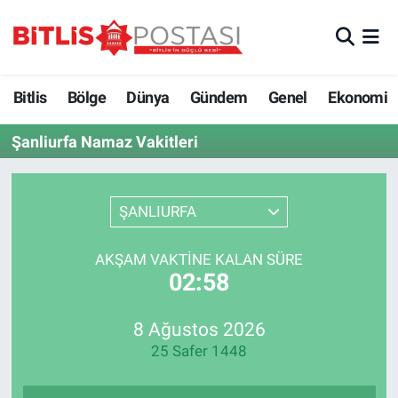
Asayiş
Nöbetçi Eczaneler
Bitlis
Bölge
Dünya
Gündem
Genel
Ekonomi
Bilim ve Teknoloji
Bitlis Hava Durumu
Şanliurfa Namaz Vakitleri
Bölge
Bitlis Trafik Yoğunluk Haritası
Çevre
Süper Lig Puan Durumu ve Fikstür
ŞANLIURFA
Dünya
Tüm Manşetler
AKŞAM VAKTINE KALAN SÜRE
02:58
Eğitim
Son Dakika Haberleri
8 Ağustos 2026
Ekonomi
Haber Arşivi
25 Safer 1448
Genel