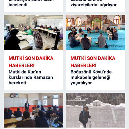
incelendi
ziyaretçilerini ağırlıyor
MUTKI SON DAKIKA
MUTKI SON DAKIKA
HABERLERI
HABERLERI
Mutki’de Kur’an
Boğazönü Köyü’nde
kurslarında Ramazan
mukabele geleneği
bereketi
yaşatılıyor