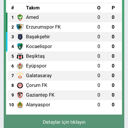
#
Takım
O
P
Amed
0
0
1
Erzurumspor FK
0
0
2
Başakşehir
0
0
3
Kocaelispor
0
0
4
Beşiktaş
0
0
5
Eyüpspor
0
0
6
Galatasaray
0
0
7
Çorum FK
0
0
8
Gaziantep FK
0
0
9
Alanyaspor
0
0
10
Detaylar için tıklayın