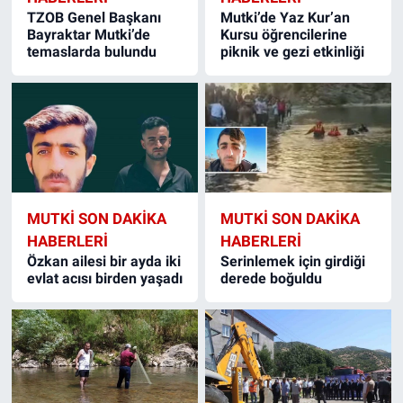
TZOB Genel Başkanı
Mutki’de Yaz Kur’an
Bayraktar Mutki’de
Kursu öğrencilerine
temaslarda bulundu
piknik ve gezi etkinliği
MUTKI SON DAKIKA
MUTKI SON DAKIKA
HABERLERI
HABERLERI
Özkan ailesi bir ayda iki
Serinlemek için girdiği
evlat acısı birden yaşadı
derede boğuldu