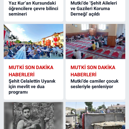
Yaz Kur’an Kursundaki
Mutki’de 'Şehit Aileleri
öğrencilere çevre bilinci
ve Gazileri Koruma
semineri
Derneği' açıldı
MUTKI SON DAKIKA
MUTKI SON DAKIKA
HABERLERI
HABERLERI
Şehit Celalettin Uyanık
Mutki’de camiler çocuk
için mevlit ve dua
sesleriyle şenleniyor
programı