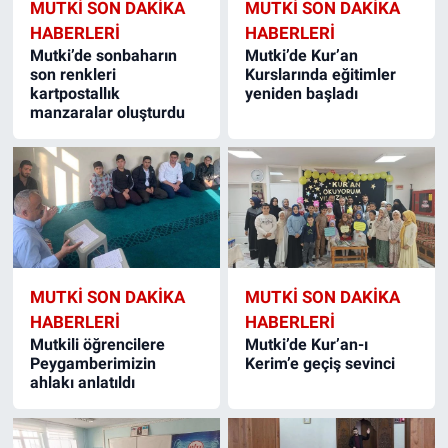
MUTKI SON DAKIKA
MUTKI SON DAKIKA
HABERLERI
HABERLERI
Mutki’de sonbaharın
Mutki’de Kur’an
son renkleri
Kurslarında eğitimler
kartpostallık
yeniden başladı
manzaralar oluşturdu
MUTKI SON DAKIKA
MUTKI SON DAKIKA
HABERLERI
HABERLERI
Mutkili öğrencilere
Mutki’de Kur’an-ı
Peygamberimizin
Kerim’e geçiş sevinci
ahlakı anlatıldı