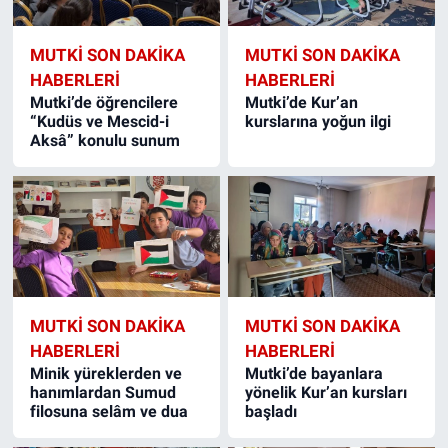
MUTKI SON DAKIKA
MUTKI SON DAKIKA
HABERLERI
HABERLERI
Mutki’de öğrencilere
Mutki’de Kur’an
“Kudüs ve Mescid-i
kurslarına yoğun ilgi
Aksâ” konulu sunum
MUTKI SON DAKIKA
MUTKI SON DAKIKA
HABERLERI
HABERLERI
Minik yüreklerden ve
Mutki’de bayanlara
hanımlardan Sumud
yönelik Kur’an kursları
filosuna selâm ve dua
başladı