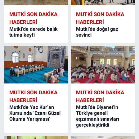
MUTKI SON DAKIKA
MUTKI SON DAKIKA
HABERLERI
HABERLERI
Mutki’de derede balık
Mutki’de doğal gaz
tutma keyfi
sevinci
MUTKI SON DAKIKA
MUTKI SON DAKIKA
HABERLERI
HABERLERI
Mutki’de Yaz Kur’an
Mutki’de Diyanet'in
Kursu’nda ‘Ezanı Güzel
Türkiye geneli
Okuma Yarışması’
eşzamanlı sınavları
gerçekleştirildi