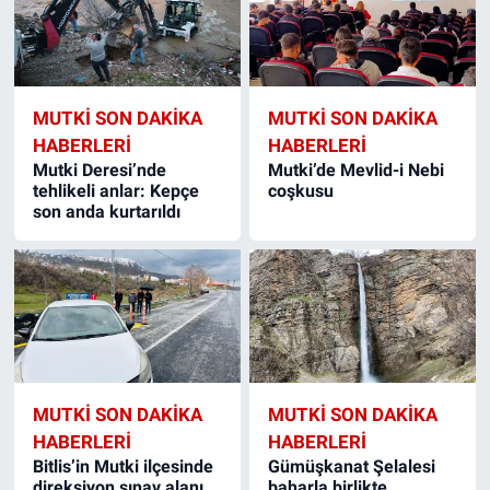
MUTKI SON DAKIKA
MUTKI SON DAKIKA
HABERLERI
HABERLERI
Mutki Deresi’nde
Mutki’de Mevlid-i Nebi
tehlikeli anlar: Kepçe
coşkusu
son anda kurtarıldı
MUTKI SON DAKIKA
MUTKI SON DAKIKA
HABERLERI
HABERLERI
Bitlis’in Mutki ilçesinde
Gümüşkanat Şelalesi
direksiyon sınav alanı
baharla birlikte