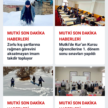
MUTKI SON DAKIKA
MUTKI SON DAKIKA
HABERLERI
HABERLERI
Zorlu kış şartlarına
Mutki’de Kur’an Kursu
rağmen görevini
öğrencilerine 1. dönem
aksatmayan imam
sonu sınavları yapıldı
takdir topluyor
MUTKI SON DAKIKA
MUTKI SON DAKIKA