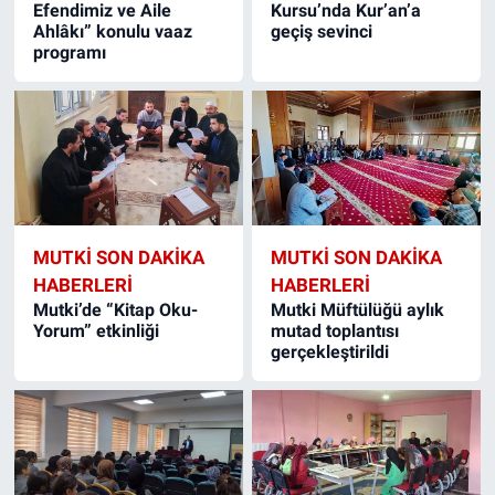
Efendimiz ve Aile
Kursu’nda Kur’an’a
Ahlâkı” konulu vaaz
geçiş sevinci
programı
MUTKI SON DAKIKA
MUTKI SON DAKIKA
HABERLERI
HABERLERI
Mutki’de “Kitap Oku-
Mutki Müftülüğü aylık
Yorum” etkinliği
mutad toplantısı
gerçekleştirildi