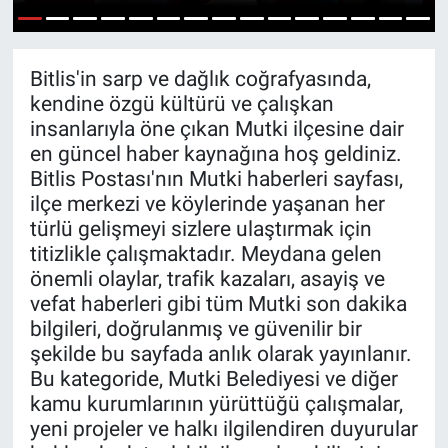
Gündem
1
2
3
4
5
6
7
8
9
10
11
12
13
14
15
Bitlis'in sarp ve dağlık coğrafyasında,
Kültür-Sanat
kendine özgü kültürü ve çalışkan
insanlarıyla öne çıkan Mutki ilçesine dair
Magazin
en güncel haber kaynağına hoş geldiniz.
Bitlis Postası'nın Mutki haberleri sayfası,
Politika
ilçe merkezi ve köylerinde yaşanan her
türlü gelişmeyi sizlere ulaştırmak için
Resmi İlanlar
titizlikle çalışmaktadır. Meydana gelen
önemli olaylar, trafik kazaları, asayiş ve
Sağlık
vefat haberleri gibi tüm Mutki son dakika
bilgileri, doğrulanmış ve güvenilir bir
Siyaset
şekilde bu sayfada anlık olarak yayınlanır.
Bu kategoride, Mutki Belediyesi ve diğer
Spor
kamu kurumlarının yürüttüğü çalışmalar,
yeni projeler ve halkı ilgilendiren duyurular
Yerel