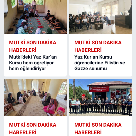
MUTKI SON DAKIKA
MUTKI SON DAKIKA
HABERLERI
HABERLERI
Mutki’deki Yaz Kur’an
Yaz Kur’an Kursu
Kursu hem öğretiyor
öğrencilerine Filistin ve
hem eğlendiriyor
Gazze sunumu
MUTKI SON DAKIKA
MUTKI SON DAKIKA
HABERLERI
HABERLERI