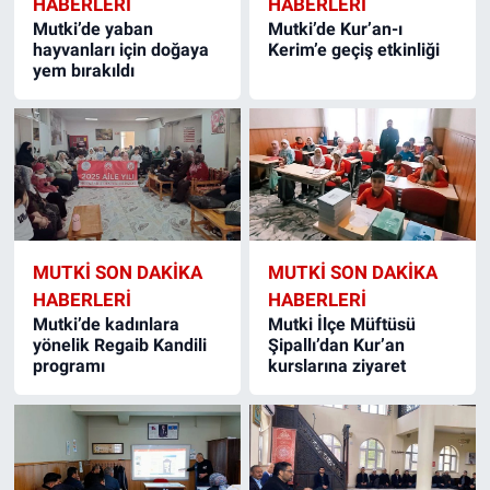
HABERLERI
HABERLERI
Mutki’de yaban
Mutki’de Kur’an-ı
hayvanları için doğaya
Kerim’e geçiş etkinliği
yem bırakıldı
MUTKI SON DAKIKA
MUTKI SON DAKIKA
HABERLERI
HABERLERI
Mutki’de kadınlara
Mutki İlçe Müftüsü
yönelik Regaib Kandili
Şipallı’dan Kur’an
programı
kurslarına ziyaret