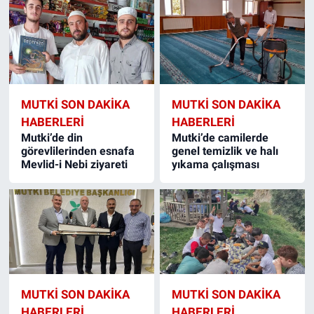
MUTKI SON DAKIKA
MUTKI SON DAKIKA
HABERLERI
HABERLERI
Mutki’de din
Mutki’de camilerde
görevlilerinden esnafa
genel temizlik ve halı
Mevlid-i Nebi ziyareti
yıkama çalışması
MUTKI SON DAKIKA
MUTKI SON DAKIKA
HABERLERI
HABERLERI