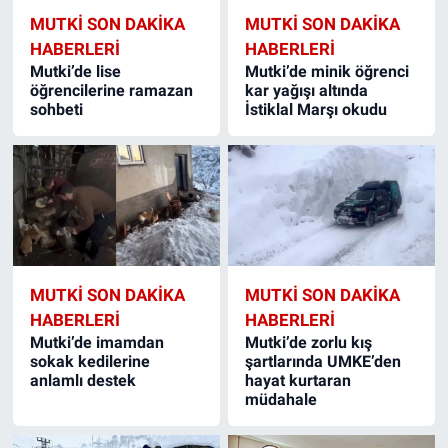
MUTKI SON DAKIKA
MUTKI SON DAKIKA
HABERLERI
HABERLERI
Mutki’de lise
Mutki’de minik öğrenci
öğrencilerine ramazan
kar yağışı altında
sohbeti
İstiklal Marşı okudu
MUTKI SON DAKIKA
MUTKI SON DAKIKA
HABERLERI
HABERLERI
Mutki’de imamdan
Mutki’de zorlu kış
sokak kedilerine
şartlarında UMKE’den
anlamlı destek
hayat kurtaran
müdahale