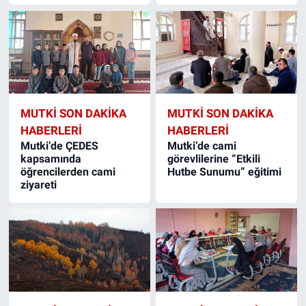
MUTKI SON DAKIKA
MUTKI SON DAKIKA
HABERLERI
HABERLERI
Mutki’de ÇEDES
Mutki’de cami
kapsamında
görevlilerine “Etkili
öğrencilerden cami
Hutbe Sunumu” eğitimi
ziyareti