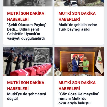
MUTKI SON DAKIKA
MUTKI SON DAKIKA
HABERLERI
HABERLERI
"Şehit Olursam Paylaş"
Mutki’de şehidin evine
Dedi... Bitlisli şehit
Türk bayrağı asıldı
Celalettin Uyanık'ın
vasiyeti duygulandırdı
MUTKI SON DAKIKA
MUTKI SON DAKIKA
HABERLERI
HABERLERI
Mutki’ye de şehit ateşi
“Göz Göze Gelmeyelim”
düştü!
romanı Mutki’de
okurlarıyla buluştu