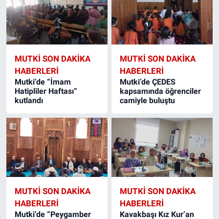
MUTKI SON DAKIKA
MUTKI SON DAKIKA
HABERLERI
HABERLERI
Mutki’de “İmam
Mutki’de ÇEDES
Hatipliler Haftası”
kapsamında öğrenciler
kutlandı
camiyle buluştu
MUTKI SON DAKIKA
MUTKI SON DAKIKA
HABERLERI
HABERLERI
Mutki’de “Peygamber
Kavakbaşı Kız Kur’an