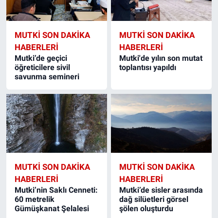
MUTKI SON DAKIKA
MUTKI SON DAKIKA
HABERLERI
HABERLERI
Mutki’de geçici
Mutki'de yılın son mutat
öğreticilere sivil
toplantısı yapıldı
savunma semineri
MUTKI SON DAKIKA
MUTKI SON DAKIKA
HABERLERI
HABERLERI
Mutki’nin Saklı Cenneti:
Mutki’de sisler arasında
60 metrelik
dağ silüetleri görsel
Gümüşkanat Şelalesi
şölen oluşturdu