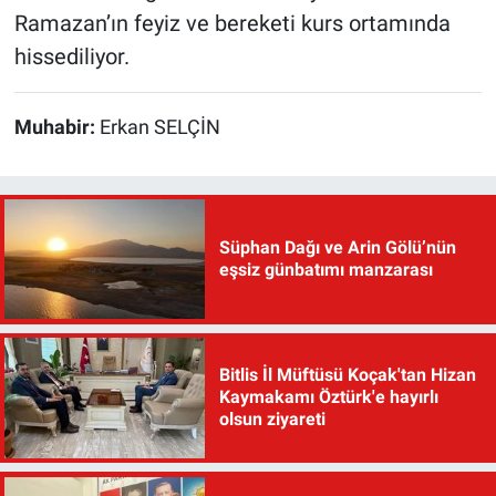
Ramazan’ın feyiz ve bereketi kurs ortamında
hissediliyor.
Muhabir:
Erkan SELÇİN
Süphan Dağı ve Arin Gölü’nün
eşsiz günbatımı manzarası
Bitlis İl Müftüsü Koçak'tan Hizan
Kaymakamı Öztürk'e hayırlı
olsun ziyareti