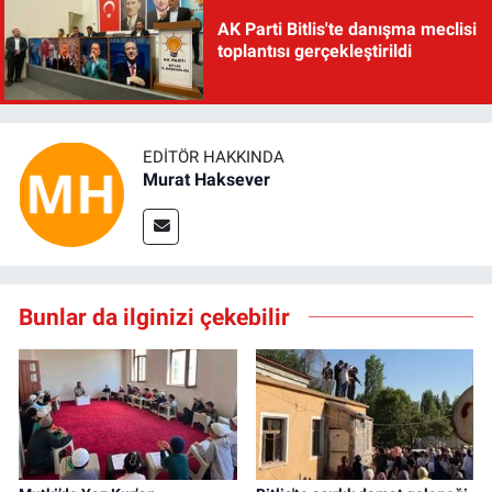
AK Parti Bitlis'te danışma meclisi
toplantısı gerçekleştirildi
EDITÖR HAKKINDA
Murat Haksever
Bunlar da ilginizi çekebilir