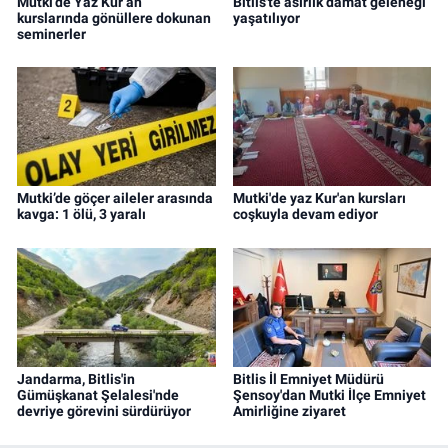
Mutki’de Yaz Kur’an
Bitlis'te asırlık damat geleneği
kurslarında gönüllere dokunan
yaşatılıyor
seminerler
Mutki’de göçer aileler arasında
Mutki'de yaz Kur'an kursları
kavga: 1 ölü, 3 yaralı
coşkuyla devam ediyor
Jandarma, Bitlis'in
Bitlis İl Emniyet Müdürü
Gümüşkanat Şelalesi'nde
Şensoy'dan Mutki İlçe Emniyet
devriye görevini sürdürüyor
Amirliğine ziyaret