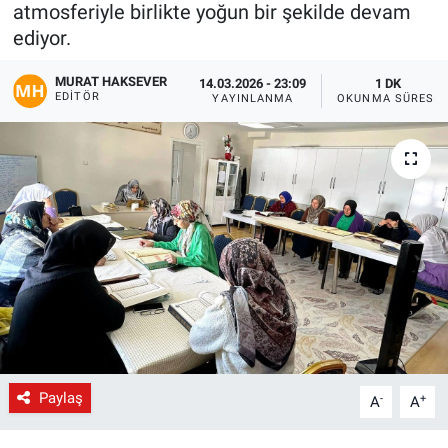
atmosferiyle birlikte yoğun bir şekilde devam
Gündem
ediyor.
MURAT HAKSEVER
14.03.2026 - 23:09
1 DK
Kültür-Sanat
EDITÖR
YAYINLANMA
OKUNMA SÜRESI
Magazin
Politika
Resmi İlanlar
Sağlık
Siyaset
Spor
Paylaş
-
+
A
A
Yerel