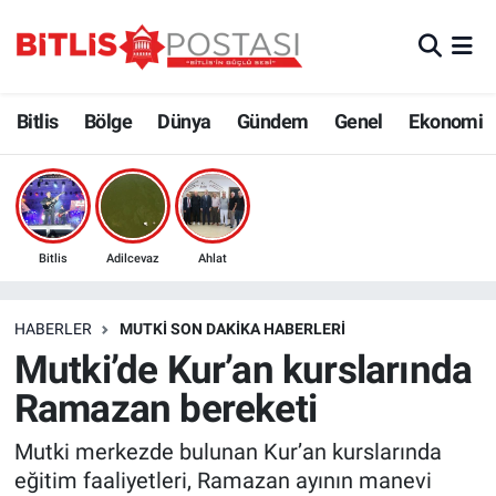
Asayiş
Nöbetçi Eczaneler
Bitlis
Bölge
Dünya
Gündem
Genel
Ekonomi
Bilim ve Teknoloji
Bitlis Hava Durumu
Bölge
Bitlis Trafik Yoğunluk Haritası
Çevre
Süper Lig Puan Durumu ve Fikstür
Bitlis
Adilcevaz
Ahlat
Dünya
Tüm Manşetler
HABERLER
MUTKI SON DAKIKA HABERLERI
Mutki’de Kur’an kurslarında
Eğitim
Son Dakika Haberleri
Ramazan bereketi
Ekonomi
Haber Arşivi
Mutki merkezde bulunan Kur’an kurslarında
eğitim faaliyetleri, Ramazan ayının manevi
Genel