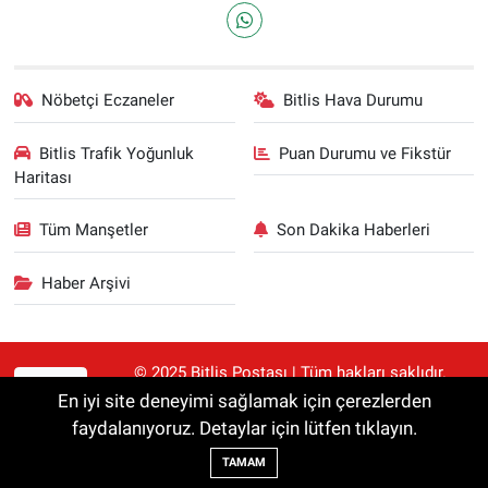
Nöbetçi Eczaneler
Bitlis Hava Durumu
Bitlis Trafik Yoğunluk
Puan Durumu ve Fikstür
Haritası
Tüm Manşetler
Son Dakika Haberleri
Haber Arşivi
© 2025 Bitlis Postası | Tüm hakları saklıdır.
RSS
Haberler kaynak gösterilmeden alıntılanamaz.
En iyi site deneyimi sağlamak için çerezlerden
faydalanıyoruz. Detaylar için lütfen tıklayın.
Haber Yazılımı:
TE Bilişim
TAMAM