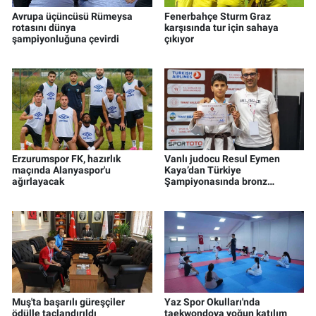
Avrupa üçüncüsü Rümeysa
Fenerbahçe Sturm Graz
rotasını dünya
karşısında tur için sahaya
şampiyonluğuna çevirdi
çıkıyor
Erzurumspor FK, hazırlık
Vanlı judocu Resul Eymen
maçında Alanyaspor'u
Kaya’dan Türkiye
ağırlayacak
Şampiyonasında bronz
madalya
Muş'ta başarılı güreşçiler
Yaz Spor Okulları'nda
ödülle taçlandırıldı
taekwondoya yoğun katılım