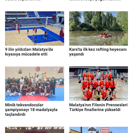
9 ilin yıldızları Malatya'da
Kars'ta ilk kez rafting heyecanı
kıyasıya mücadele etti
yaşandı
Minik tekvandocular
Malatya'nın Filenin Prensesleri
şampiyonayı 18 madalyayla
Türkiye finallerine yükseldi
taçlandırdı