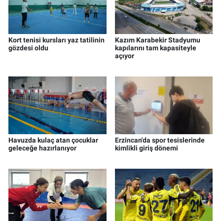
Kort tenisi kursları yaz tatilinin
Kazım Karabekir Stadyumu
gözdesi oldu
kapılarını tam kapasiteyle
açıyor
Havuzda kulaç atan çocuklar
Erzincan'da spor tesislerinde
geleceğe hazırlanıyor
kimlikli giriş dönemi