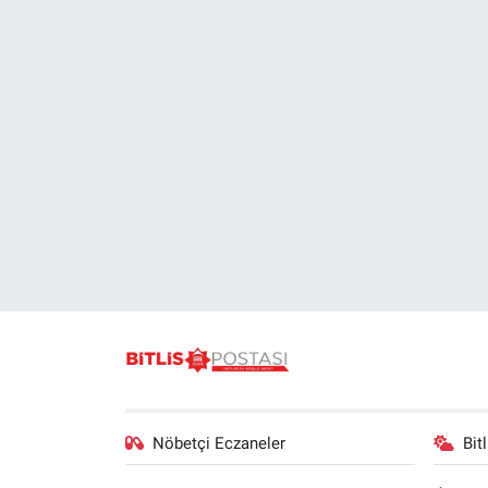
Gündem
Kültür-Sanat
Magazin
Politika
Resmi İlanlar
Sağlık
Siyaset
Spor
Nöbetçi Eczaneler
Bit
Yerel