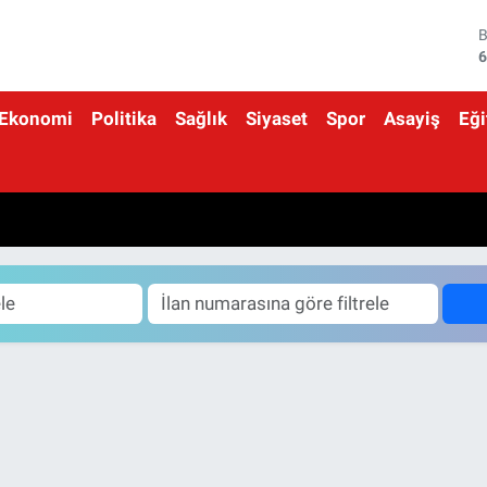
6
4
Ekonomi
Politika
Sağlık
Siyaset
Spor
Asayiş
Eği
5
6
6
1