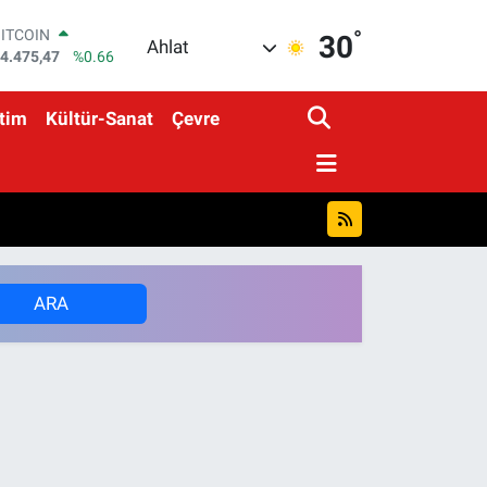
°
BITCOIN
30
Ahlat
4.475,47
%0.66
DOLAR
7,5986
%0.06
tim
Kültür-Sanat
Çevre
EURO
5,0700
%0.1
STERLİN
4,2438
%0.21
GRAM ALTIN
518.23
%0.39
BİST100
3.703
%0
ARA