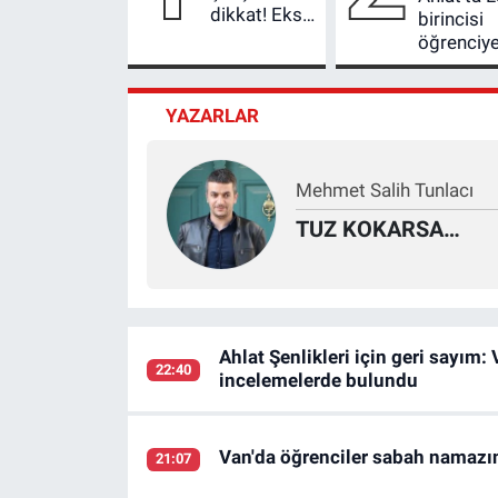
dikkat! Eksik
birincisi
primi
öğrenciy
olanlara 3
bisiklet
bin 600
hediyesi
günle
YAZARLAR
emeklilik
yolu açılıyor
Mehmet Salih Tunlacı
TUZ KOKARSA…
Ahlat Şenlikleri için geri sayım:
22:40
incelemelerde bulundu
Van'da öğrenciler sabah namazı
21:07