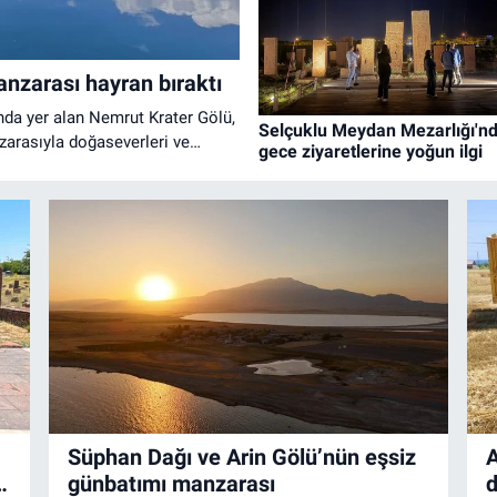
nzarası hayran bıraktı
ında yer alan Nemrut Krater Gölü,
Selçuklu Meydan Mezarlığı'n
arasıyla doğaseverleri ve
gece ziyaretlerine yoğun ilgi
Süphan Dağı ve Arin Gölü’nün eşsiz
A
et
günbatımı manzarası
d