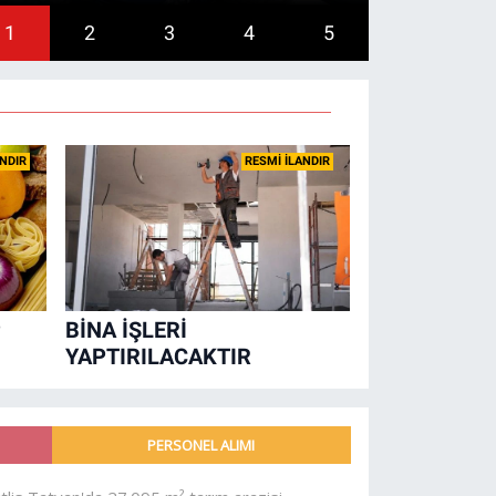
1
2
3
4
5
ANDIR
RESMİ İLANDIR
P
BİNA İŞLERİ
YAPTIRILACAKTIR