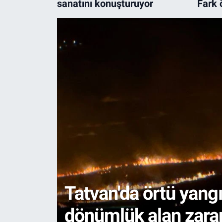
sanatını konuşturuyor
Fark 
netleş
Gündem
Kültür-Sanat
Magazin
Politika
Resmi İlanlar
Sağlık
Siyaset
arı
Tatvan'da örtü yang
Spor
dönümlük alan zara
Yerel