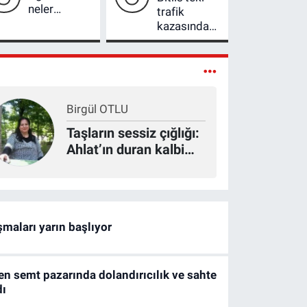
neler
trafik
olacak?
kazasında
Gezegen
ağır
hizalanması,
yaralanan
Güneş
motosiklet
tutulması ve
sürücüsü
meteor
hayatını
Birgül OTLU
yağmuru
kaybetti
aynı güne
Taşların sessiz çığlığı:
denk geliyor
Ahlat’ın duran kalbi
yeniden atmayı
bekliyor
şmaları yarın başlıyor
en semt pazarında dolandırıcılık ve sahte
dı