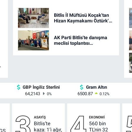
Bitlis İl Müftüsü Koçak'tan
Hizan Kaymakamı Öztürk'e
hayırlı olsun ziyareti
AK Parti Bitlis'te danışma
meclisi toplantısı
gerçekleştirildi
GBP İngiliz Sterlini
Gram Altın
64,2143
6500.87
0
%
0.12
%
3
4
ASAYIŞ
EKONOMI
Bitlis’te
560 bin
kaza: 1’i ağır,
TL'nin 32
LGS