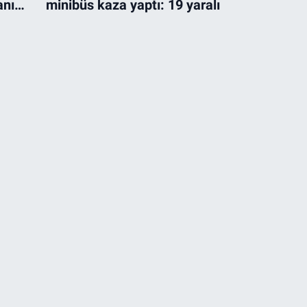
anı
minibüs kaza yaptı: 19 yaralı
hlat'ta LGS birincisi öğrenciy
ediyesi