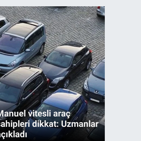
Manuel vitesli araç
Altında
sahipleri dikkat: Uzmanlar
değişebi
açıkladı
açıklan