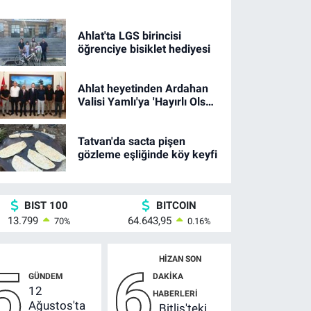
Ahlat'ta LGS birincisi
öğrenciye bisiklet hediyesi
Ahlat heyetinden Ardahan
Valisi Yamlı'ya 'Hayırlı Olsun'
ziyareti
Tatvan'da sacta pişen
gözleme eşliğinde köy keyfi
BIST 100
BITCOIN
13.799
64.643,95
70
%
0.16
%
HIZAN SON
5
6
GÜNDEM
DAKIKA
12
HABERLERI
Ağustos'ta
Bitlis'teki