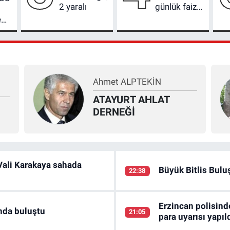
2 yaralı
günlük faiz
getirisi belli
e
oldu! En
yüksek
kazandıran
bankalar
açıklandı
Ahmet ALPTEKİN
ATAYURT AHLAT
DERNEĞİ
 Vali Karakaya sahada
Büyük Bitlis Bulu
22:38
Erzincan polisind
nda buluştu
21:05
para uyarısı yapıl