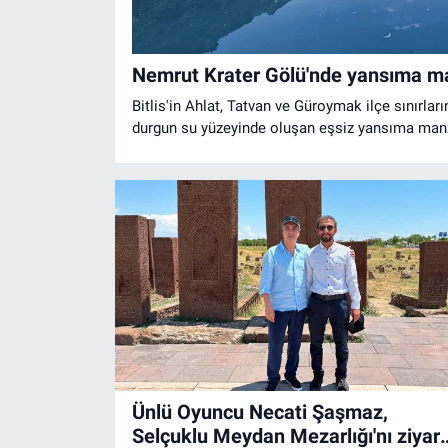
Nemrut Krater Gölü'nde yansıma ma
Bitlis'in Ahlat, Tatvan ve Güroymak ilçe sınırlar
durgun su yüzeyinde oluşan eşsiz yansıma manz
fotoğraf tutkunlarını büyüledi.
Ünlü Oyuncu Necati Şaşmaz,
Selçuklu Meydan Mezarlığı'nı ziyar