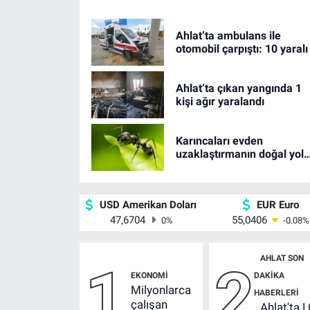
etti
Ahlat’ta ambulans ile
otomobil çarpıştı: 10 yaralı
Ahlat’ta çıkan yangında 1
kişi ağır yaralandı
Karıncaları evden
uzaklaştırmanın doğal yolu
ortaya çıktı
USD Amerikan Doları
EUR Euro
47,6704
55,0406
0
%
-0.08
%
AHLAT SON
1
2
EKONOMI
DAKIKA
Milyonlarca
HABERLERI
çalışan
Ahlat'ta 