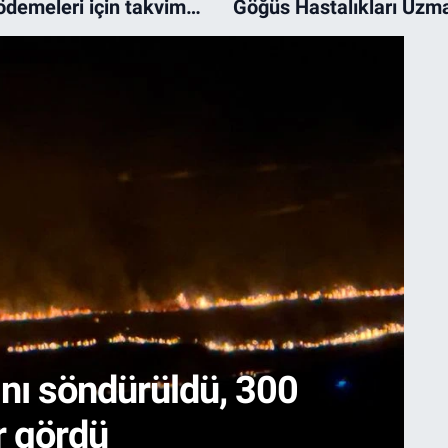
ödemeleri için takvim
Göğüs Hastalıkları Uzm
ti
Erden'den kritik uyarı
ını söndürüldü, 300
A
r gördü
h