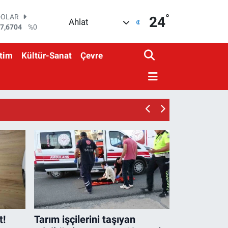
°
DOLAR
24
Ahlat
7,6704
%0
EURO
5,0406
%-0.08
tim
Kültür-Sanat
Çevre
STERLİN
4,2143
%0
GRAM ALTIN
500.87
%0.12
BİST100
3.799
%70
BITCOIN
4.643,95
%0.16
t!
Tarım işçilerini taşıyan