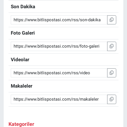
Son Dakika
Gündem
Kültür-Sanat
Foto Galeri
Magazin
Politika
Videolar
Resmi İlanlar
Sağlık
Makaleler
Siyaset
Spor
Kategoriler
Yerel