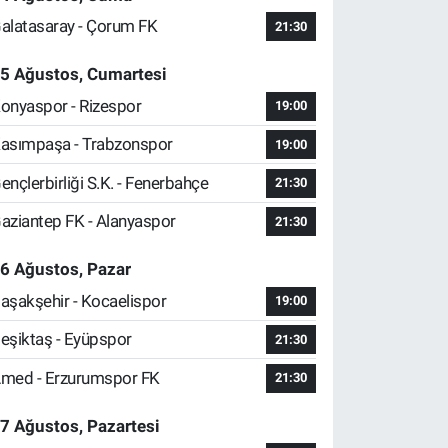
alatasaray - Çorum FK
21:30
5 Ağustos, Cumartesi
onyaspor - Rizespor
19:00
asımpaşa - Trabzonspor
19:00
ençlerbirliği S.K. - Fenerbahçe
21:30
aziantep FK - Alanyaspor
21:30
6 Ağustos, Pazar
aşakşehir - Kocaelispor
19:00
eşiktaş - Eyüpspor
21:30
med - Erzurumspor FK
21:30
7 Ağustos, Pazartesi