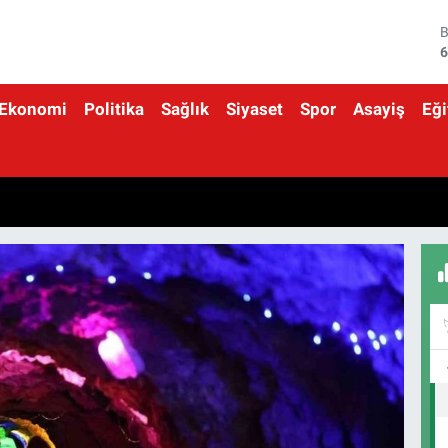
4
5
Ekonomi
Politika
Sağlık
Siyaset
Spor
Asayiş
Eği
6
6
1
6