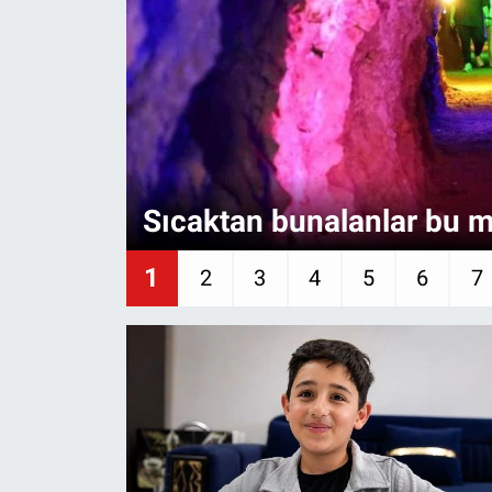
Gündem
Kültür-Sanat
Magazin
Politika
Sıcaktan bunalanlar bu m
Resmi İlanlar
1
2
3
4
5
6
7
Sağlık
Siyaset
Spor
Yerel