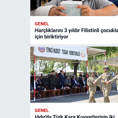
GENEL
Harçlıklarını 3 yıldır Filistinli çocukl
için biriktiriyor
GENEL
Iğdır'da Türk Kara Kuvvetlerinin iki