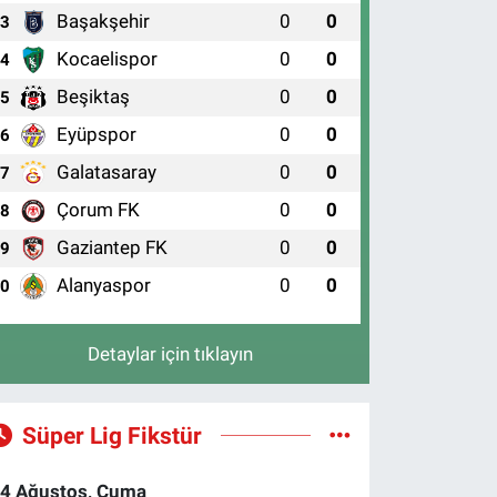
Başakşehir
0
0
3
Kocaelispor
0
0
4
Beşiktaş
0
0
5
Eyüpspor
0
0
6
Galatasaray
0
0
7
pıköy Sınır Kapısı'nda bitmeyen sor
Çorum FK
0
0
8
kiyor
Gaziantep FK
0
0
9
Alanyaspor
0
0
10
Detaylar için tıklayın
Süper Lig Fikstür
4 Ağustos, Cuma