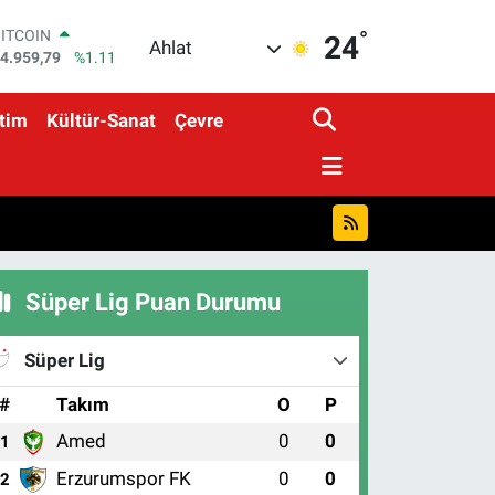
°
DOLAR
24
Ahlat
7,7436
%0.18
EURO
5,2510
%0.32
tim
Kültür-Sanat
Çevre
STERLİN
4,4811
%0.38
GRAM ALTIN
660.55
%0.03
BİST100
3.779
%-14
BITCOIN
4.959,79
%1.11
Süper Lig Puan Durumu
Süper Lig
#
Takım
O
P
Amed
0
0
1
Erzurumspor FK
0
0
2