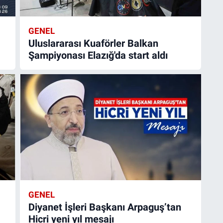
GENEL
Uluslararası Kuaförler Balkan
Şampiyonası Elazığ'da start aldı
GENEL
Diyanet İşleri Başkanı Arpaguş’tan
Hicri yeni yıl mesajı