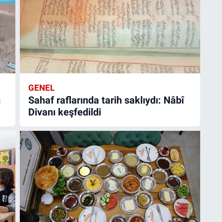
GENEL
ş
Sahaf raflarında tarih saklıydı: Nâbî
Divanı keşfedildi