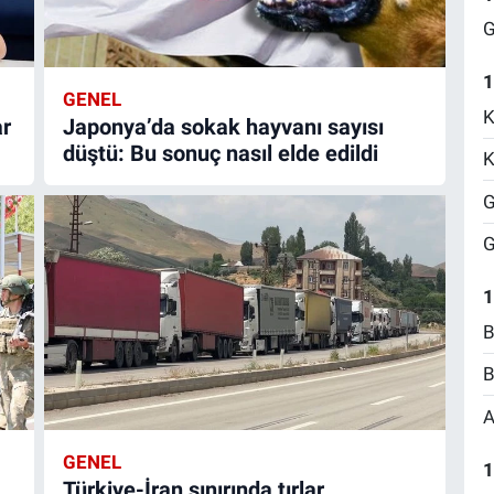
G
1
GENEL
K
ar
Japonya’da sokak hayvanı sayısı
düştü: Bu sonuç nasıl elde edildi
K
G
G
1
B
B
A
GENEL
1
Türkiye-İran sınırında tırlar