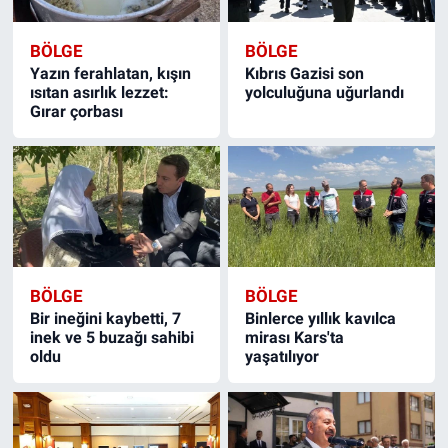
BÖLGE
BÖLGE
Yazın ferahlatan, kışın
Kıbrıs Gazisi son
ısıtan asırlık lezzet:
yolculuğuna uğurlandı
Gırar çorbası
BÖLGE
BÖLGE
Bir ineğini kaybetti, 7
Binlerce yıllık kavılca
inek ve 5 buzağı sahibi
mirası Kars'ta
oldu
yaşatılıyor