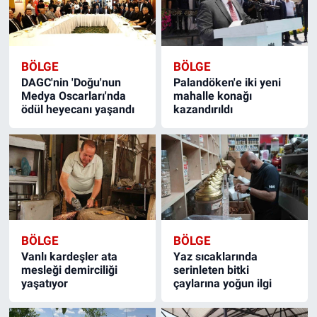
BÖLGE
BÖLGE
DAGC'nin 'Doğu'nun
Palandöken'e iki yeni
Medya Oscarları'nda
mahalle konağı
ödül heyecanı yaşandı
kazandırıldı
BÖLGE
BÖLGE
Vanlı kardeşler ata
Yaz sıcaklarında
mesleği demirciliği
serinleten bitki
yaşatıyor
çaylarına yoğun ilgi