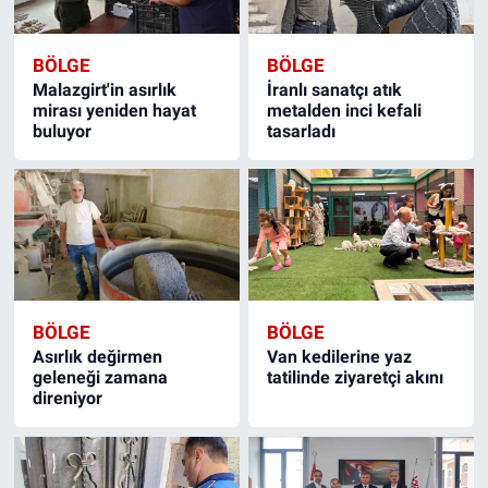
BÖLGE
BÖLGE
Malazgirt'in asırlık
İranlı sanatçı atık
mirası yeniden hayat
metalden inci kefali
buluyor
tasarladı
BÖLGE
BÖLGE
Asırlık değirmen
Van kedilerine yaz
geleneği zamana
tatilinde ziyaretçi akını
direniyor