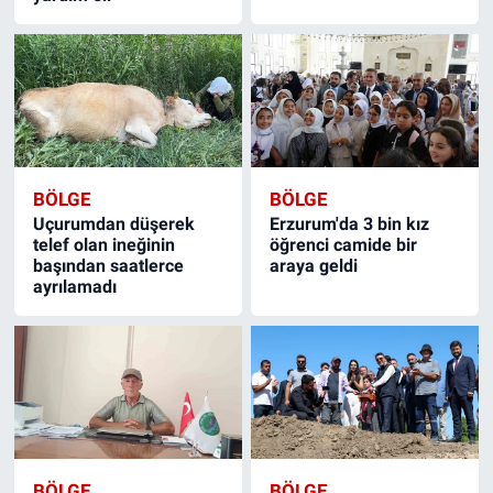
BÖLGE
BÖLGE
Uçurumdan düşerek
Erzurum'da 3 bin kız
telef olan ineğinin
öğrenci camide bir
başından saatlerce
araya geldi
ayrılamadı
BÖLGE
BÖLGE