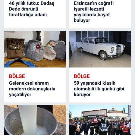
46 yıllık tutku: Dadaş
Erzincan'ın coğrafi
Dede ömrünü
işaretli lezzeti
taraftarlığa adadı
yaylalarda hayat
buluyor
BÖLGE
BÖLGE
Geleneksel ehram
59 yaşındaki klasik
modern dokunuşlarla
otomobili ilk günkü gibi
yaşatılıyor
koruyor