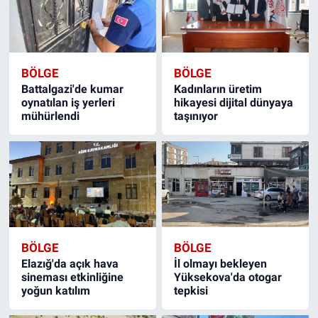
BÖLGE
BÖLGE
Battalgazi'de kumar
Kadınların üretim
oynatılan iş yerleri
hikayesi dijital dünyaya
mühürlendi
taşınıyor
BÖLGE
BÖLGE
Elazığ'da açık hava
İl olmayı bekleyen
sineması etkinliğine
Yüksekova'da otogar
yoğun katılım
tepkisi