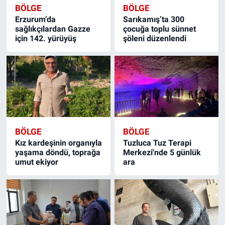
BÖLGE
BÖLGE
Erzurum’da
Sarıkamış’ta 300
sağlıkçılardan Gazze
çocuğa toplu sünnet
için 142. yürüyüş
şöleni düzenlendi
BÖLGE
BÖLGE
Kız kardeşinin organıyla
Tuzluca Tuz Terapi
yaşama döndü, toprağa
Merkezi'nde 5 günlük
umut ekiyor
ara