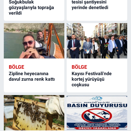
Soğukbulak
tesisi şantiyesini
gözyaşlarıyla toprağa
yerinde denetledi
verildi
BÖLGE
BÖLGE
Zipline heyecanına
Kayısı Festivali'nde
davul zurna renk kattı
kortej yürüyüşü
coşkusu