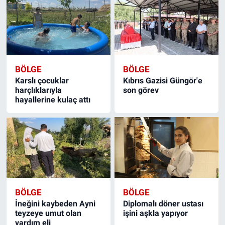
BÖLGE
BÖLGE
Karslı çocuklar
Kıbrıs Gazisi Güngör'e
harçlıklarıyla
son görev
hayallerine kulaç attı
BÖLGE
BÖLGE
İneğini kaybeden Ayni
Diplomalı döner ustası
teyzeye umut olan
işini aşkla yapıyor
yardım eli