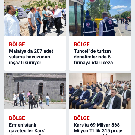
BÖLGE
BÖLGE
Malatya'da 207 adet
Tunceli'de turizm
sulama havuzunun
denetimlerinde 6
inşaatı sürüyor
firmaya idari ceza
BÖLGE
BÖLGE
Ermenistanlı
Kars'ta 69 Milyar 868
gazeteciler Kars'ı
Milyon TL'lik 315 proje