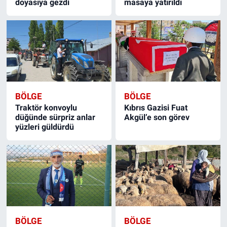
doyasıya gezdi
masaya yatırıldı
BÖLGE
BÖLGE
Traktör konvoylu
Kıbrıs Gazisi Fuat
düğünde sürpriz anlar
Akgül’e son görev
yüzleri güldürdü
BÖLGE
BÖLGE