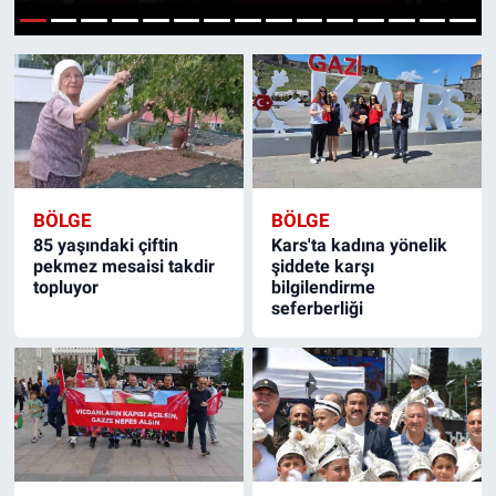
Gündem
1
2
3
4
5
6
7
8
9
10
11
12
13
14
15
Kültür-Sanat
Magazin
Politika
BÖLGE
BÖLGE
85 yaşındaki çiftin
Kars'ta kadına yönelik
Resmi İlanlar
pekmez mesaisi takdir
şiddete karşı
topluyor
bilgilendirme
seferberliği
Sağlık
Siyaset
Spor
Yerel