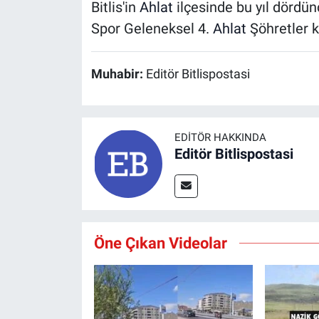
Bitlis'in
Ahlat
ilçesinde bu yıl dördü
Gündem
Spor Geleneksel 4.
Ahlat
Şöhretler k
Kültür-Sanat
Muhabir:
Editör Bitlispostasi
Magazin
Politika
EDITÖR HAKKINDA
Editör Bitlispostasi
Resmi İlanlar
Sağlık
Öne Çıkan Videolar
Siyaset
Spor
Yerel