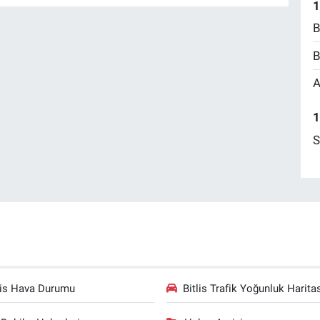
1
B
B
A
1
S
lis Hava Durumu
Bitlis Trafik Yoğunluk Harita