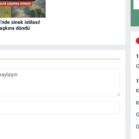
nde sinek istilası!
şaşkına döndü
1
G
1
K
K
G
G