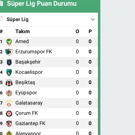
Süper Lig Puan Durumu
Süper Lig
#
Takım
O
P
Amed
0
0
1
Erzurumspor FK
0
0
2
Başakşehir
0
0
3
Kocaelispor
0
0
4
Beşiktaş
0
0
5
Eyüpspor
0
0
6
Galatasaray
0
0
7
Çorum FK
0
0
8
Gaziantep FK
0
0
9
Alanyaspor
0
0
10