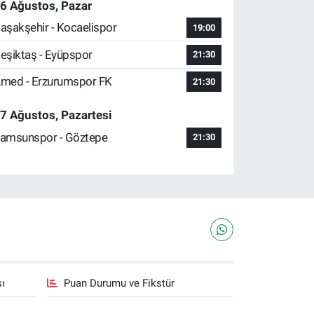
6 Ağustos, Pazar
aşakşehir - Kocaelispor
19:00
eşiktaş - Eyüpspor
21:30
med - Erzurumspor FK
21:30
7 Ağustos, Pazartesi
amsunspor - Göztepe
21:30
sı
Puan Durumu ve Fikstür