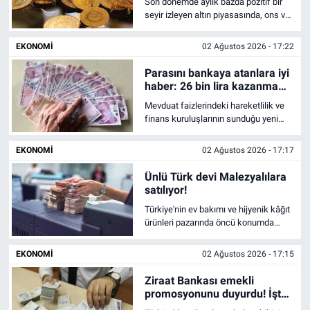
Son dönemde aylık bazda pozitif bir
seyir izleyen altın piyasasında, ons ve
gram tarafındaki teknik seviyeler
yatırımcılar tarafından mercek altına
EKONOMI
02 Ağustos 2026 - 17:22
alındı. Dolar/TL kuru ve ons altındaki
küresel dinamiklerin ortak etkisiyle
Parasını bankaya atanlara iyi
yön bulan gram altın fiyatları için olası
haber: 26 bin lira kazanma
geri çekilme ve yükseliş senaryoları
şansı geldi
Mevduat faizlerindeki hareketlilik ve
netleşti.
finans kuruluşlarının sunduğu yeni
oranlar, birikimlerini vadeli hesapta
değerlendirmek isteyen yatırımcıların
EKONOMI
02 Ağustos 2026 - 17:17
odağında yer almaya devam ediyor.
Ünlü Türk devi Malezyalılara
satılıyor!
Türkiye'nin ev bakımı ve hijyenik kâğıt
ürünleri pazarında öncü konumda
bulunan dev markaların satışında son
aşamaya gelindi. Eczacıbaşı Holding
EKONOMI
02 Ağustos 2026 - 17:15
bünyesinde faaliyet gösteren ve
Selpak ile Solo gibi markaların
Ziraat Bankası emekli
üreticisi olan Sanipak'ın hisselerinin
promosyonunu duyurdu! İşte
tamamının devri resmen gerçekleşti.
maaşa göre alınacak tutarlar