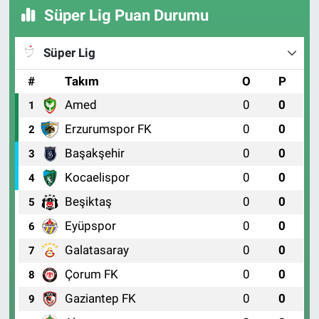
sonuçlanabiliyor.
Süper Lig Puan Durumu
Süper Lig
#
Takım
O
P
Amed
0
0
1
Erzurumspor FK
0
0
2
Başakşehir
0
0
3
Kocaelispor
0
0
4
Beşiktaş
0
0
5
Eyüpspor
0
0
6
Galatasaray
0
0
7
Çorum FK
0
0
8
Gaziantep FK
0
0
9