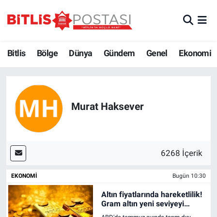
Asayiş
Nöbetçi Eczaneler
Bitlis
Bölge
Dünya
Gündem
Genel
Ekonomi
Bilim ve Teknoloji
Bitlis Hava Durumu
Bölge
Bitlis Trafik Yoğunluk Haritası
Murat Haksever
Çevre
Süper Lig Puan Durumu ve Fikstür
Dünya
Tüm Manşetler
6268 İçerik
Eğitim
Son Dakika Haberleri
EKONOMI
Bugün 10:30
Ekonomi
Haber Arşivi
Altın fiyatlarında hareketlilik!
Gram altın yeni seviyeyi
Genel
gördü