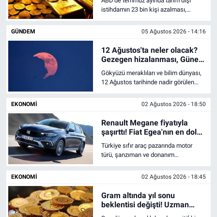
ABD'de temmuz ayında tarım dışı
istihdamın 23 bin kişi azalması,
Gündem
küresel piyasalarda altına yönelimi
güçlendirdi. Ons altın 4.361 doların
GÜNDEM
05 Ağustos 2026 - 14:16
üzerine çıkarken gram altın yurt içinde
Kültür-Sanat
6.700 TL seviyesini aştı.
12 Ağustos'ta neler olacak?
Gezegen hizalanması, Güneş
Magazin
tutulması ve meteor yağmuru
Gökyüzü meraklıları ve bilim dünyası,
aynı güne denk geliyor
12 Ağustos tarihinde nadir görülen
Politika
kozmik bir takvim çakışmasına
tanıklık etmeye hazırlanıyor. Aynı gün
EKONOMI
02 Ağustos 2026 - 18:50
içerisinde peş peşe gerçekleşecek
Resmi İlanlar
olan altılı gezegen hizalanması, tam
Renault Megane fiyatıyla
Güneş tutulması ve Perseid meteor
şaşırttı! Fiat Egea'nın en dolu
yağmuru görsel bir şölen sunacak.
Sağlık
paketinden daha ucuz oldu
Türkiye sıfır araç pazarında motor
türü, şanzıman ve donanım
seviyelerine göre belirlenen fiyat
Siyaset
stratejileri, sedan pazarındaki
EKONOMI
02 Ağustos 2026 - 18:45
dengeleri doğrudan etkiliyor.
Spor
Gram altında yıl sonu
beklentisi değişti! Uzman
isim kritik rakamları paylaştı
Yerel