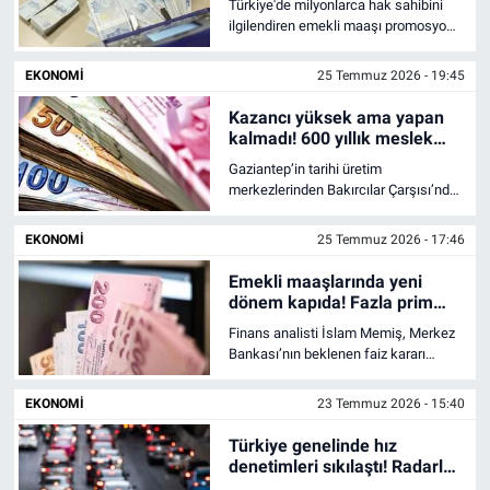
Türkiye'de milyonlarca hak sahibini
ilgilendiren emekli maaşı promosyon
ödemelerinde bankalar arasındaki
rekabet ve kampanya güncellemeleri
EKONOMI
25 Temmuz 2026 - 19:45
kesintisiz biçimde devam ediyor.
Kazancı yüksek ama yapan
kalmadı! 600 yıllık meslek
sessizce tarihe karışıyor
Gaziantep’in tarihi üretim
merkezlerinden Bakırcılar Çarşısı’nda
el emeğiyle yürütülen geleneksel elek
imalatı, tarihinin en zorlu
EKONOMI
25 Temmuz 2026 - 17:46
dönemlerinden birini yaşıyor.
Emekli maaşlarında yeni
dönem kapıda! Fazla prim
ödeyenler için kritik gelişme
Finans analisti İslam Memiş, Merkez
Bankası’nın beklenen faiz kararı
öncesinde küresel piyasaları ve iç
piyasa dinamiklerini kapsayan
EKONOMI
23 Temmuz 2026 - 15:40
kapsamlı bir değerlendirmede
bulundu. Yıl sonuna dair makro
Türkiye genelinde hız
öngörülerini koruduğunu belirten
denetimleri sıkılaştı! Radarlar
uzman isim; ons altın, gümüş, Bitcoin
24 saat çalışacak, ceza