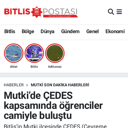
Asayiş
Nöbetçi Eczaneler
Bitlis
Bölge
Dünya
Gündem
Genel
Ekonomi
Bilim ve Teknoloji
Bitlis Hava Durumu
Bölge
Bitlis Trafik Yoğunluk Haritası
Çevre
Süper Lig Puan Durumu ve Fikstür
Ahlat
Bitlis
Adilcevaz
Dünya
Tüm Manşetler
HABERLER
MUTKI SON DAKIKA HABERLERI
Mutki’de ÇEDES
Eğitim
Son Dakika Haberleri
kapsamında öğrenciler
Ekonomi
Haber Arşivi
camiyle buluştu
Genel
Bitlis’in Mutki ilçesinde ÇEDES (Çevreme