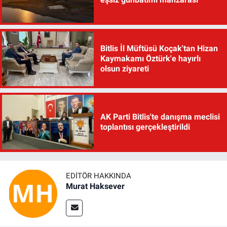
Bitlis İl Müftüsü Koçak'tan Hizan
Kaymakamı Öztürk'e hayırlı
olsun ziyareti
AK Parti Bitlis'te danışma meclisi
toplantısı gerçekleştirildi
EDITÖR HAKKINDA
Murat Haksever