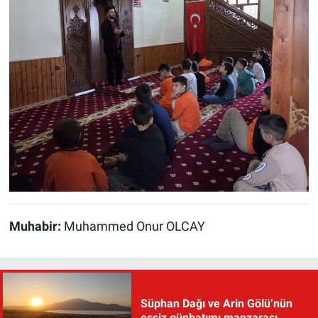
Muhabir:
Muhammed Onur OLCAY
Süphan Dağı ve Arin Gölü’nün
eşsiz günbatımı manzarası