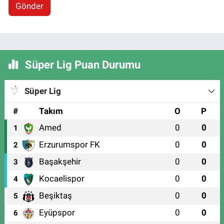
Gönder
Süper Lig Puan Durumu
Süper Lig
#
Takım
O
P
Amed
0
0
1
Erzurumspor FK
0
0
2
Başakşehir
0
0
3
Kocaelispor
0
0
4
Beşiktaş
0
0
5
Eyüpspor
0
0
6