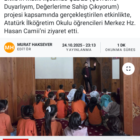
Duyarlıyım, Değerlerime Sahip Çıkıyorum)
Gündem
projesi kapsamında gerçekleştirilen etkinlikte,
Atatürk İlköğretim Okulu öğrencileri Merkez Hz.
Kültür-Sanat
Hasan Camii’ni ziyaret etti.
Magazin
MURAT HAKSEVER
24.10.2025 - 23:13
1 DK
EDITÖR
YAYINLANMA
OKUNMA SÜRESI
Politika
Resmi İlanlar
Sağlık
Siyaset
Spor
Yerel