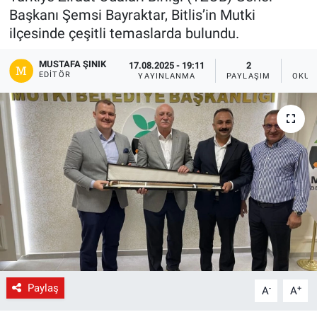
Başkanı Şemsi Bayraktar, Bitlis’in Mutki
Gündem
ilçesinde çeşitli temaslarda bulundu.
Kültür-Sanat
MUSTAFA ŞINIK
17.08.2025 - 19:11
2
EDITÖR
YAYINLANMA
PAYLAŞIM
OKUN
Magazin
Politika
Resmi İlanlar
Sağlık
Siyaset
Spor
Paylaş
-
+
A
A
Yerel