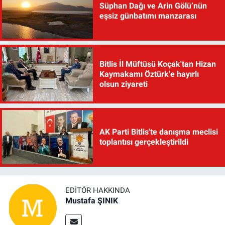
Süphan Dağı ve Arin Gölü’nün
eşsiz günbatımı manzarası
Bitlis İl Müftüsü Koçak'tan Hizan
Kaymakamı Öztürk'e hayırlı
olsun ziyareti
AK Parti Bitlis'te danışma meclisi
toplantısı gerçekleştirildi
EDITÖR HAKKINDA
Mustafa ŞINIK