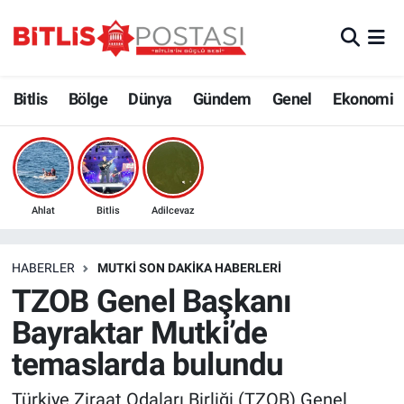
Asayiş
Nöbetçi Eczaneler
Bitlis
Bölge
Dünya
Gündem
Genel
Ekonomi
Bilim ve Teknoloji
Bitlis Hava Durumu
Bölge
Bitlis Trafik Yoğunluk Haritası
Çevre
Süper Lig Puan Durumu ve Fikstür
Ahlat
Bitlis
Adilcevaz
Dünya
Tüm Manşetler
HABERLER
MUTKI SON DAKIKA HABERLERI
TZOB Genel Başkanı
Eğitim
Son Dakika Haberleri
Bayraktar Mutki’de
Ekonomi
Haber Arşivi
temaslarda bulundu
Genel
Türkiye Ziraat Odaları Birliği (TZOB) Genel