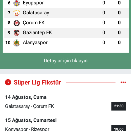
Eyüpspor
0
0
6
Galatasaray
0
0
7
Çorum FK
0
0
8
Gaziantep FK
0
0
9
Alanyaspor
0
0
10
Detaylar için tıklayın
Süper Lig Fikstür
14 Ağustos, Cuma
Galatasaray - Çorum FK
21:30
15 Ağustos, Cumartesi
Konyaspor - Rizespor
19:00