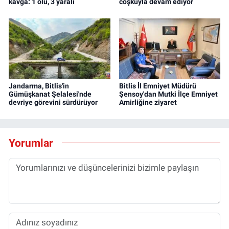
kavga: 1 ölü, 3 yaralı
coşkuyla devam ediyor
Jandarma, Bitlis'in
Bitlis İl Emniyet Müdürü
Gümüşkanat Şelalesi'nde
Şensoy'dan Mutki İlçe Emniyet
devriye görevini sürdürüyor
Amirliğine ziyaret
Yorumlar