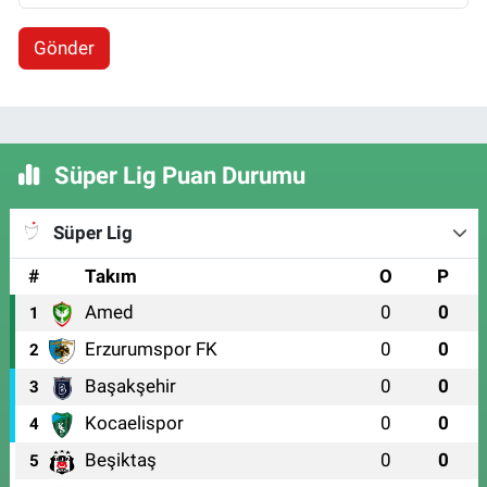
Gönder
Süper Lig Puan Durumu
Süper Lig
#
Takım
O
P
Amed
0
0
1
Erzurumspor FK
0
0
2
Başakşehir
0
0
3
Kocaelispor
0
0
4
Beşiktaş
0
0
5