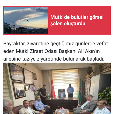
Mutki'de bulutlar görsel
şölen oluşturdu
Bayraktar, ziyaretine geçtiğimiz günlerde vefat
eden Mutki Ziraat Odası Başkanı Ali Akın’ın
ailesine taziye ziyaretinde bulunarak başladı.