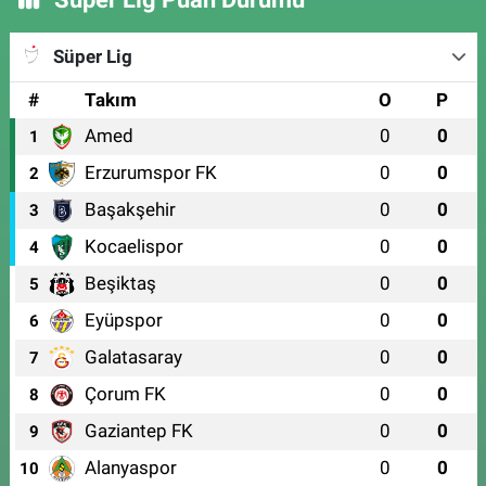
Süper Lig
#
Takım
O
P
Amed
0
0
1
Erzurumspor FK
0
0
2
Başakşehir
0
0
3
Kocaelispor
0
0
4
Beşiktaş
0
0
5
Eyüpspor
0
0
6
Galatasaray
0
0
7
Çorum FK
0
0
8
Gaziantep FK
0
0
9
Alanyaspor
0
0
10