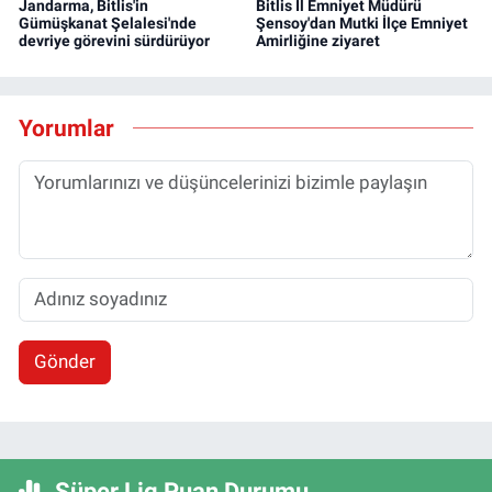
Jandarma, Bitlis'in
Bitlis İl Emniyet Müdürü
Gümüşkanat Şelalesi'nde
Şensoy'dan Mutki İlçe Emniyet
devriye görevini sürdürüyor
Amirliğine ziyaret
Yorumlar
Gönder
Süper Lig Puan Durumu