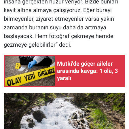
insana gerçekten huzur veriyor. Bizde bunları
kayıt altına almaya çalışıyoruz. Eğer burayı
bilmeyenler, ziyaret etmeyenler varsa yakın
zamanda buranın suyu daha da artmaya
başlayacak. Hem fotoğraf çekmeye hemde
gezmeye gelebilirler” dedi.
Mutki’de göçer aileler
arasında kavga: 1 ölü, 3
yaralı