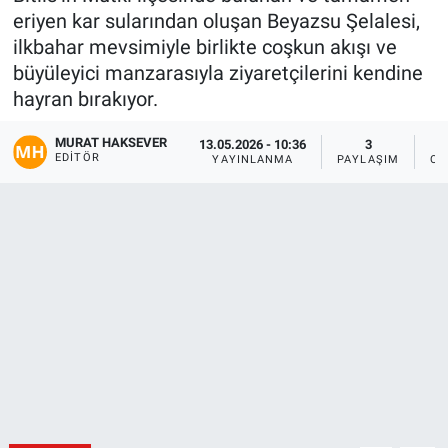
eriyen kar sularından oluşan Beyazsu Şelalesi,
Gündem
ilkbahar mevsimiyle birlikte coşkun akışı ve
büyüleyici manzarasıyla ziyaretçilerini kendine
Kültür-Sanat
hayran bırakıyor.
Magazin
MURAT HAKSEVER
13.05.2026 - 10:36
3
EDITÖR
YAYINLANMA
PAYLAŞIM
OK
Politika
Resmi İlanlar
Sağlık
Siyaset
Spor
Yerel