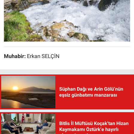
Muhabir:
Erkan SELÇİN
Süphan Dağı ve Arin Gölü’nün
eşsiz günbatımı manzarası
Bitlis İl Müftüsü Koçak'tan Hizan
Kaymakamı Öztürk'e hayırlı