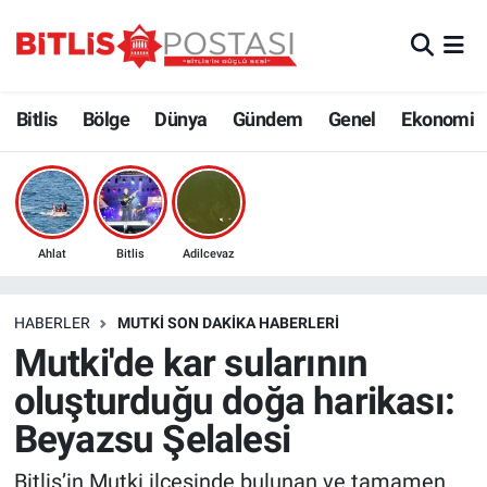
Asayiş
Nöbetçi Eczaneler
Bitlis
Bölge
Dünya
Gündem
Genel
Ekonomi
Bilim ve Teknoloji
Bitlis Hava Durumu
Bölge
Bitlis Trafik Yoğunluk Haritası
Çevre
Süper Lig Puan Durumu ve Fikstür
Ahlat
Bitlis
Adilcevaz
Dünya
Tüm Manşetler
HABERLER
MUTKI SON DAKIKA HABERLERI
Mutki'de kar sularının
Eğitim
Son Dakika Haberleri
oluşturduğu doğa harikası:
Ekonomi
Haber Arşivi
Beyazsu Şelalesi
Genel
Bitlis’in Mutki ilçesinde bulunan ve tamamen