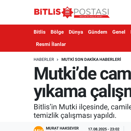
Asayiş
Nöbetçi Eczaneler
Bitlis
Bölge
Dünya
Gündem
Genel
Bilim ve Teknoloji
Bitlis Hava Durumu
Resmi İlanlar
Bölge
Bitlis Trafik Yoğunluk Haritası
HABERLER
MUTKI SON DAKIKA HABERLERI
Mutki’de cami
Çevre
Süper Lig Puan Durumu ve Fikstür
Dünya
Tüm Manşetler
yıkama çalış
Eğitim
Son Dakika Haberleri
Bitlis’in Mutki ilçesinde, cam
Ekonomi
Haber Arşivi
temizlik çalışması yapıldı.
Genel
MURAT HAKSEVER
17.08.2025 - 23:02