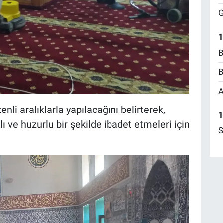
G
1
B
B
A
enli aralıklarla yapılacağını belirterek,
1
 ve huzurlu bir şekilde ibadet etmeleri için
S