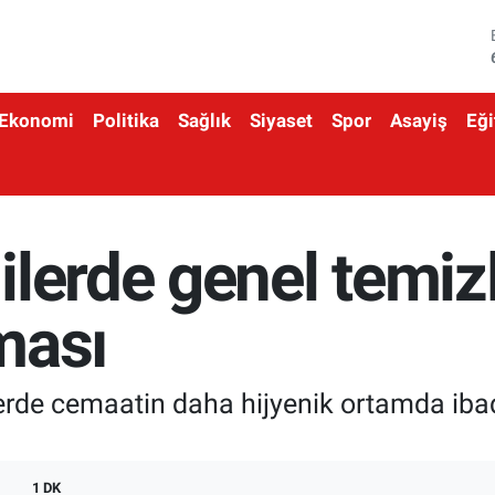
Ekonomi
Politika
Sağlık
Siyaset
Spor
Asayiş
Eği
lerde genel temizl
ması
ilerde cemaatin daha hijyenik ortamda ib
1 DK