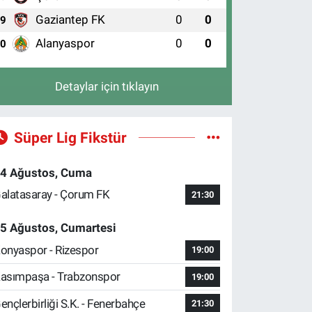
Gaziantep FK
0
0
9
Alanyaspor
0
0
10
Detaylar için tıklayın
Süper Lig Fikstür
4 Ağustos, Cuma
alatasaray - Çorum FK
21:30
5 Ağustos, Cumartesi
onyaspor - Rizespor
19:00
asımpaşa - Trabzonspor
19:00
ençlerbirliği S.K. - Fenerbahçe
21:30