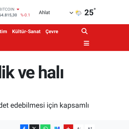
°
DOLAR
25
Ahlat
47,7436
%0.18
EURO
55,2510
%0.32
tim
Kültür-Sanat
Çevre
STERLİN
64,4811
%0.38
GRAM ALTIN
6660.55
%0
BİST100
13.779
%-14
ik ve halı
BITCOIN
64.815,30
%-0.1
adet edebilmesi için kapsamlı
-
+