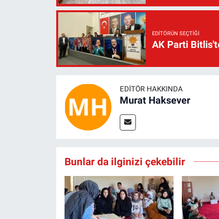
EDITÖRÜN SEÇTIĞI
AK Parti Bitlis'
EDITÖR HAKKINDA
Murat Haksever
Bunlar da ilginizi çekebilir