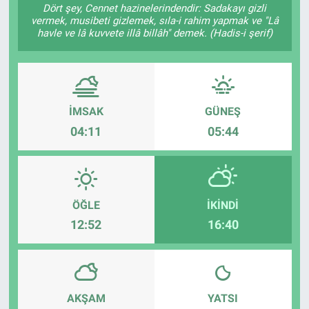
Dört şey, Cennet hazinelerindendir: Sadakayı gizli
vermek, musibeti gizlemek, sıla-i rahim yapmak ve "Lâ
Gündem
havle ve lâ kuvvete illâ billâh" demek. (Hadis-i şerif)
Kültür-Sanat
Magazin
İMSAK
GÜNEŞ
Politika
04:11
05:44
Resmi İlanlar
Sağlık
ÖĞLE
İKINDI
12:52
16:40
Siyaset
Spor
AKŞAM
YATSI
Yerel