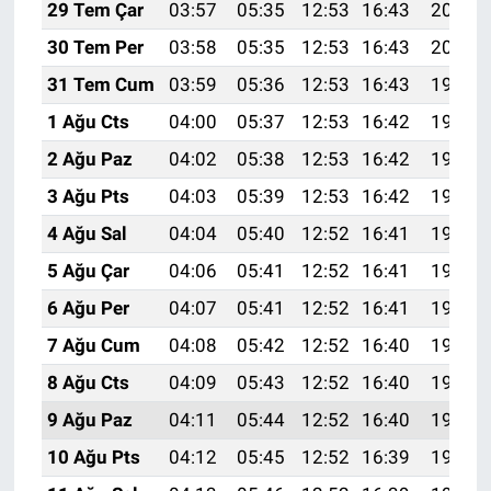
29 Tem Çar
03:57
05:35
12:53
16:43
20:01
30 Tem Per
03:58
05:35
12:53
16:43
20:00
31 Tem Cum
03:59
05:36
12:53
16:43
19:59
1 Ağu Cts
04:00
05:37
12:53
16:42
19:58
2 Ağu Paz
04:02
05:38
12:53
16:42
19:57
3 Ağu Pts
04:03
05:39
12:53
16:42
19:56
4 Ağu Sal
04:04
05:40
12:52
16:41
19:55
5 Ağu Çar
04:06
05:41
12:52
16:41
19:54
6 Ağu Per
04:07
05:41
12:52
16:41
19:53
7 Ağu Cum
04:08
05:42
12:52
16:40
19:52
8 Ağu Cts
04:09
05:43
12:52
16:40
19:51
9 Ağu Paz
04:11
05:44
12:52
16:40
19:50
10 Ağu Pts
04:12
05:45
12:52
16:39
19:49