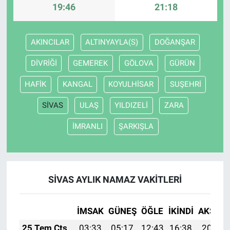
19:46
21:18
AKINCILAR
ALTINYAYLA(S)
DOĞANŞAR
DİVRİĞİ
GEMEREK
GÖLOVA
GÜRÜN
HAFİK
KANGAL
KOYULHİSAR
SUŞEHRİ
SİVAS
ULAŞ
YILDIZELİ
ZARA
İMRANLI
ŞARKIŞLA
SİVAS AYLIK NAMAZ VAKITLERI
İMSAK
GÜNEŞ
ÖĞLE
İKINDI
AKŞAM
25 Tem Cts
03:33
05:17
12:43
16:38
20:00