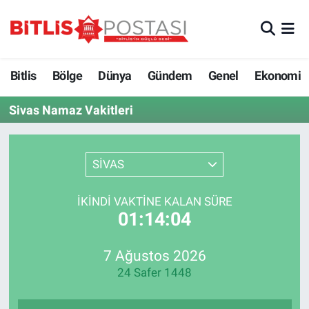
Asayiş
Nöbetçi Eczaneler
Bitlis
Bölge
Dünya
Gündem
Genel
Ekonomi
Bilim ve Teknoloji
Bitlis Hava Durumu
Sivas Namaz Vakitleri
Bölge
Bitlis Trafik Yoğunluk Haritası
Çevre
Süper Lig Puan Durumu ve Fikstür
SİVAS
Dünya
Tüm Manşetler
İKINDI VAKTINE KALAN SÜRE
01:14:04
Eğitim
Son Dakika Haberleri
7 Ağustos 2026
Ekonomi
Haber Arşivi
24 Safer 1448
Genel