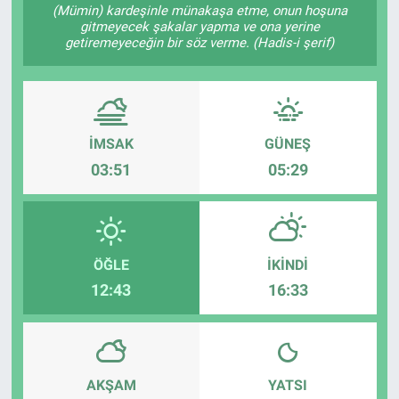
(Mümin) kardeşinle münakaşa etme, onun hoşuna
gitmeyecek şakalar yapma ve ona yerine
Gündem
getiremeyeceğin bir söz verme. (Hadis-i şerif)
Kültür-Sanat
Magazin
İMSAK
GÜNEŞ
Politika
03:51
05:29
Resmi İlanlar
Sağlık
ÖĞLE
İKINDI
12:43
16:33
Siyaset
Spor
AKŞAM
YATSI
Yerel