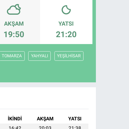
AKŞAM
YATSI
19:50
21:20
TOMARZA
YAHYALI
YEŞİLHİSAR
İKINDI
AKŞAM
YATSI
16:42
20:03
21:38