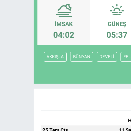
Gündem
İMSAK
GÜNEŞ
Kültür-Sanat
04:02
05:37
Magazin
Politika
AKKIŞLA
BÜNYAN
DEVELİ
FEL
Resmi İlanlar
Sağlık
Siyaset
Spor
H
Yerel
25 Tem Cts
11 Sa