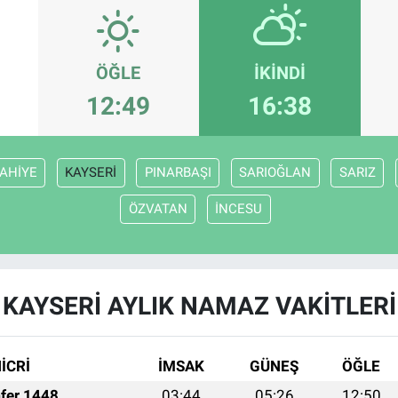
ÖĞLE
İKINDI
12:49
16:38
AHİYE
KAYSERİ
PINARBAŞI
SARIOĞLAN
SARIZ
ÖZVATAN
İNCESU
KAYSERİ AYLIK NAMAZ VAKITLERI
İCRİ
İMSAK
GÜNEŞ
ÖĞLE
fer 1448
03:44
05:26
12:50