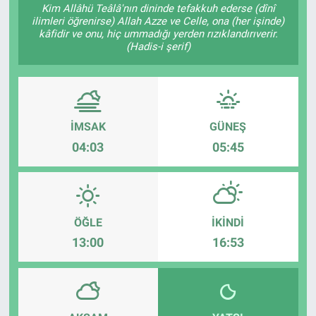
Kim Allâhü Teâlâ'nın dininde tefakkuh ederse (dînî
ilimleri öğrenirse) Allah Azze ve Celle, ona (her işinde)
Gündem
kâfidir ve onu, hiç ummadığı yerden rızıklandırıverir.
(Hadis-i şerif)
Kültür-Sanat
Magazin
İMSAK
GÜNEŞ
Politika
04:03
05:45
Resmi İlanlar
Sağlık
ÖĞLE
İKINDI
Siyaset
13:00
16:53
Spor
Yerel