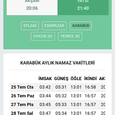
AKŞAM
YATSI
20:06
21:40
EFLANİ
ESKİPAZAR
KARABÜK
OVACIK (K)
YENİCE (K)
KARABÜK AYLIK NAMAZ VAKITLERI
İMSAK
GÜNEŞ
ÖĞLE
İKINDI
AKŞAM
25 Tem Cts
03:42
05:31
13:01
16:58
20:21
26 Tem Paz
03:44
05:32
13:01
16:57
20:20
27 Tem Pts
03:45
05:33
13:01
16:57
20:19
28 Tem Sal
03:47
05:34
13:01
16:57
20:18