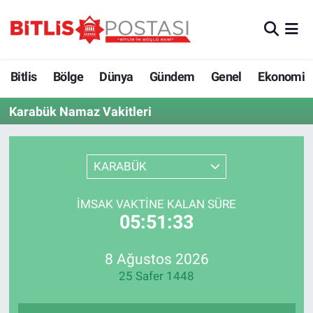
Asayiş
Nöbetçi Eczaneler
Bitlis
Bölge
Dünya
Gündem
Genel
Ekonomi
Bilim ve Teknoloji
Bitlis Hava Durumu
Karabük Namaz Vakitleri
Bölge
Bitlis Trafik Yoğunluk Haritası
Çevre
Süper Lig Puan Durumu ve Fikstür
KARABÜK
Dünya
Tüm Manşetler
İMSAK VAKTINE KALAN SÜRE
05:51:33
Eğitim
Son Dakika Haberleri
8 Ağustos 2026
Ekonomi
Haber Arşivi
25 Safer 1448
Genel