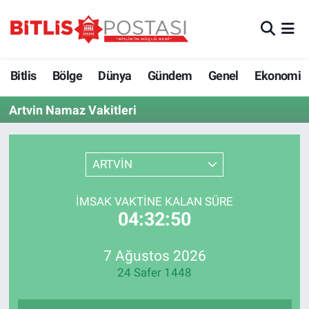
Asayiş
Nöbetçi Eczaneler
Bitlis
Bölge
Dünya
Gündem
Genel
Ekonomi
Bilim ve Teknoloji
Bitlis Hava Durumu
Artvin Namaz Vakitleri
Bölge
Bitlis Trafik Yoğunluk Haritası
Çevre
Süper Lig Puan Durumu ve Fikstür
ARTVİN
Dünya
Tüm Manşetler
İMSAK VAKTINE KALAN SÜRE
04:32:50
Eğitim
Son Dakika Haberleri
7 Ağustos 2026
Ekonomi
Haber Arşivi
24 Safer 1448
Genel