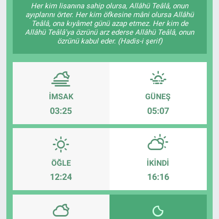
Her kim lisanına sahip olursa, Allâhü Teâlâ, onun
ayıplarını örter. Her kim öfkesine mâni olursa Allâhü
Gündem
Teâlâ, ona kıyâmet günü azap etmez. Her kim de
Allâhü Teâlâ'ya özrünü arz ederse Allâhü Teâlâ, onun
özrünü kabul eder. (Hadis-i şerif)
Kültür-Sanat
Magazin
Politika
İMSAK
GÜNEŞ
03:25
05:07
Resmi İlanlar
Sağlık
ÖĞLE
İKINDI
Siyaset
12:24
16:16
Spor
Yerel