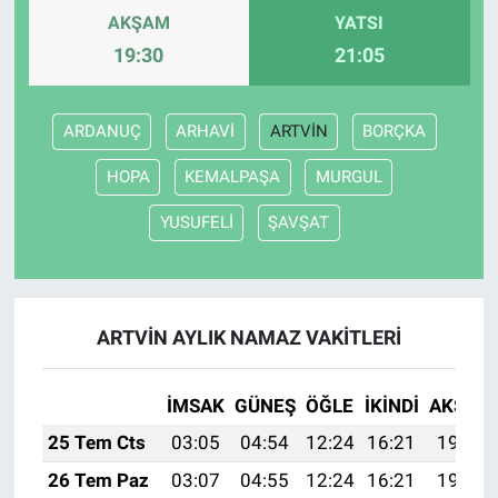
AKŞAM
YATSI
19:30
21:05
ARDANUÇ
ARHAVİ
ARTVİN
BORÇKA
HOPA
KEMALPAŞA
MURGUL
YUSUFELİ
ŞAVŞAT
ARTVİN AYLIK NAMAZ VAKITLERI
İMSAK
GÜNEŞ
ÖĞLE
İKINDI
AKŞAM
25 Tem Cts
03:05
04:54
12:24
16:21
19:44
26 Tem Paz
03:07
04:55
12:24
16:21
19:43