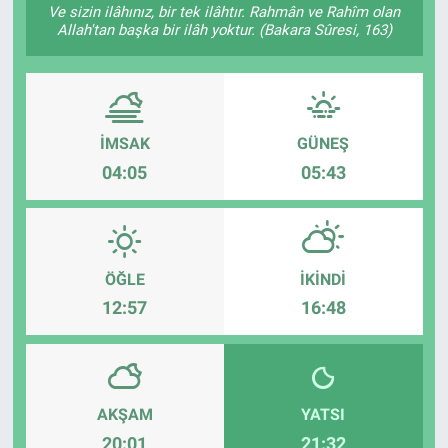
Ve sizin ilâhınız, bir tek ilâhtır. Rahmân ve Rahîm olan
Allah'tan başka bir ilâh yoktur. (Bakara Sûresi, 163)
Gündem
Kültür-Sanat
Magazin
İMSAK
GÜNEŞ
04:05
05:43
Politika
Resmi İlanlar
ÖĞLE
İKINDI
Sağlık
12:57
16:48
Siyaset
Spor
AKŞAM
YATSI
20:01
21:32
Yerel