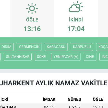
ÖĞLE
İKINDI
13:16
17:04
DİDİM
GERMENCİK
KARACASU
KARPUZLU
KOÇA
SULTANHİSAR
SÖKE
YENİPAZAR (A)
ÇİNE
İNC
UHARKENT AYLIK NAMAZ VAKITLE
İCRİ
İMSAK
GÜNEŞ
ÖĞLE
fer 1448
04:15
05:55
13:17