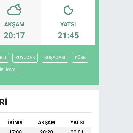
AKŞAM
YATSI
20:17
21:45
RLI
KUYUCAK
KUŞADASI
KÖŞK
İRLİOVA
RI
İKINDI
AKŞAM
YATSI
17:08
20:28
22:01