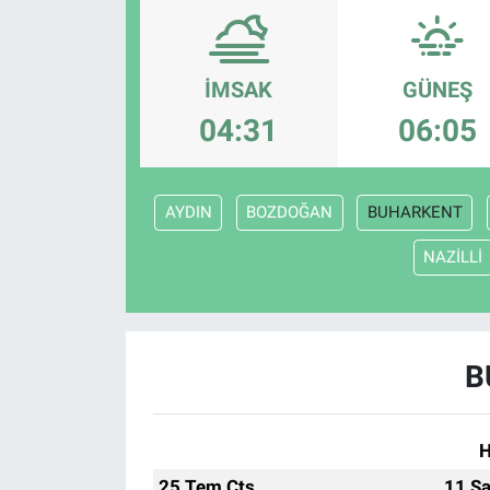
Gündem
İMSAK
GÜNEŞ
Kültür-Sanat
04:31
06:05
Magazin
Politika
AYDIN
BOZDOĞAN
BUHARKENT
NAZİLLİ
Resmi İlanlar
Sağlık
B
Siyaset
Spor
H
Yerel
25 Tem Cts
11 Sa