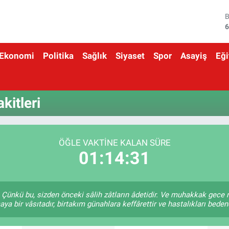
6
4
Ekonomi
Politika
Sağlık
Siyaset
Spor
Asayiş
Eği
5
6
itleri
6
1
ÖĞLE VAKTINE KALAN SÜRE
01:14:31
Çünkü bu, sizden önceki sâlih zâtların âdetidir. Ve muhakkak gece
a bir vâsıtadır, birtakım günahlara keffârettir ve hastalıkları bedend