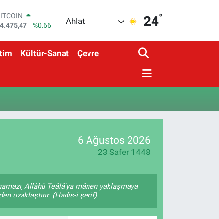
°
BITCOIN
24
Ahlat
4.475,47
%0.66
DOLAR
7,5971
%0.05
tim
Kültür-Sanat
Çevre
EURO
5,1336
%0.18
STERLİN
4,2534
%0.22
GRAM ALTIN
527.85
%0.54
BİST100
3.703
%0
6 Ağustos 2026
23 Safer 1448
 namazı, Allâhü Teâlâ'ya mânen yaklaşmaya
en uzaklaştırır. (Hadis-i şerif)