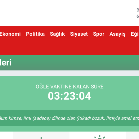
6
4
Ekonomi
Politika
Sağlık
Siyaset
Spor
Asayiş
Eği
5
6
eri
6
1
ÖĞLE VAKTINE KALAN SÜRE
03:23:04
kimse, ilmi (sadece) dilinde olan (itikadı bozuk, ilmiyle amel etme