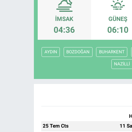
Gündem
İMSAK
GÜNEŞ
Kültür-Sanat
04:36
06:10
Magazin
AYDIN
BOZDOĞAN
BUHARKENT
Politika
NAZİLLİ
Resmi İlanlar
Sağlık
Siyaset
Spor
H
25 Tem Cts
11 Sa
Yerel