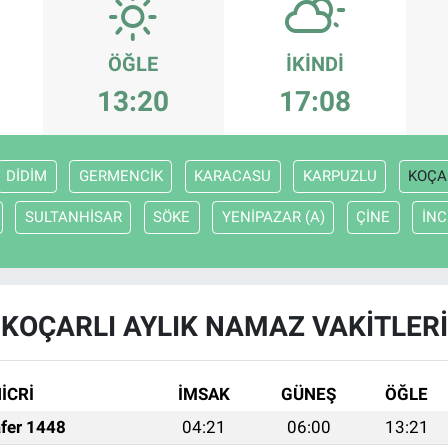
ÖĞLE
İKINDI
13:20
17:08
DİDİM
GERMENCİK
KARACASU
KARPUZLU
KOÇA
SULTANHİSAR
SÖKE
YENİPAZAR (A)
ÇİNE
İNC
KOÇARLI AYLIK NAMAZ VAKITLERI
İCRİ
İMSAK
GÜNEŞ
ÖĞLE
fer 1448
04:21
06:00
13:21