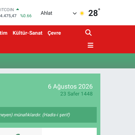
°
BITCOIN
28
Ahlat
4.475,47
%0.66
DOLAR
7,5986
%0.06
tim
Kültür-Sanat
Çevre
EURO
5,0700
%0.1
STERLİN
4,2438
%0.21
GRAM ALTIN
518.23
%0.39
BİST100
3.703
%0
6 Ağustos 2026
23 Safer 1448
yen) münafıklardır. (Hadis-i şerif)