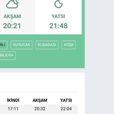
AKŞAM
YATSI
20:21
21:48
RLI
KUYUCAK
KUŞADASI
KÖŞK
İRLİOVA
İKINDI
AKŞAM
YATSI
17:11
20:32
22:04