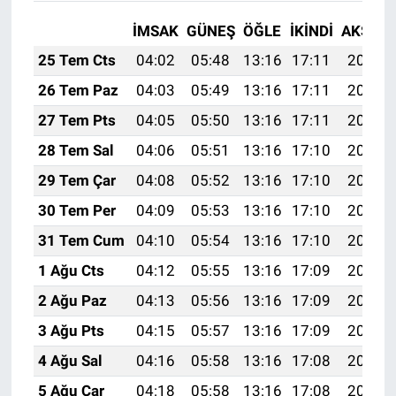
İMSAK
GÜNEŞ
ÖĞLE
İKINDI
AKŞAM
25 Tem Cts
04:02
05:48
13:16
17:11
20:34
26 Tem Paz
04:03
05:49
13:16
17:11
20:33
27 Tem Pts
04:05
05:50
13:16
17:11
20:32
28 Tem Sal
04:06
05:51
13:16
17:10
20:31
29 Tem Çar
04:08
05:52
13:16
17:10
20:30
30 Tem Per
04:09
05:53
13:16
17:10
20:29
31 Tem Cum
04:10
05:54
13:16
17:10
20:28
1 Ağu Cts
04:12
05:55
13:16
17:09
20:27
2 Ağu Paz
04:13
05:56
13:16
17:09
20:26
3 Ağu Pts
04:15
05:57
13:16
17:09
20:25
4 Ağu Sal
04:16
05:58
13:16
17:08
20:24
5 Ağu Çar
04:18
05:58
13:16
17:08
20:23