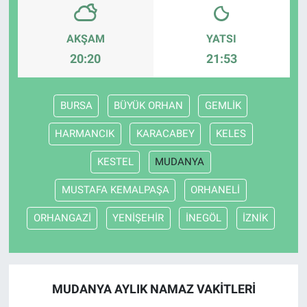
AKŞAM
YATSI
20:20
21:53
BURSA
BÜYÜK ORHAN
GEMLİK
HARMANCIK
KARACABEY
KELES
KESTEL
MUDANYA
MUSTAFA KEMALPAŞA
ORHANELİ
ORHANGAZİ
YENİŞEHİR
İNEGÖL
İZNİK
MUDANYA AYLIK NAMAZ VAKITLERI