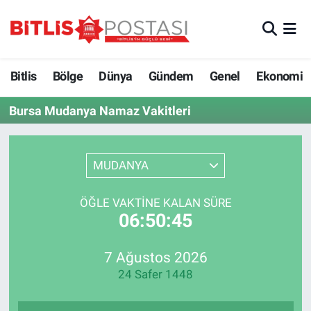
Asayiş
Nöbetçi Eczaneler
Bitlis
Bölge
Dünya
Gündem
Genel
Ekonomi
Bilim ve Teknoloji
Bitlis Hava Durumu
Bursa Mudanya Namaz Vakitleri
Bölge
Bitlis Trafik Yoğunluk Haritası
Çevre
Süper Lig Puan Durumu ve Fikstür
MUDANYA
Dünya
Tüm Manşetler
ÖĞLE VAKTINE KALAN SÜRE
06:50:45
Eğitim
Son Dakika Haberleri
7 Ağustos 2026
Ekonomi
Haber Arşivi
24 Safer 1448
Genel