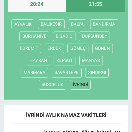
20:24
21:55
AYVALIK
BALIKESİR
BALYA
BANDIRMA
BURHANİYE
BİGADİÇ
DURSUNBEY
EDREMİT
ERDEK
GÖMEÇ
GÖNEN
HAVRAN
KEPSUT
MANYAS
MARMARA
SAVAŞTEPE
SINDIRGI
SUSURLUK
İVRİNDİ
İVRİNDİ AYLIK NAMAZ VAKITLERI