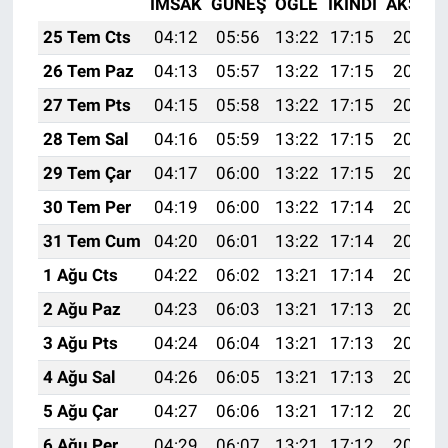
İMSAK
GÜNEŞ
ÖĞLE
İKINDI
AKŞAM
25 Tem Cts
04:12
05:56
13:22
17:15
20:37
26 Tem Paz
04:13
05:57
13:22
17:15
20:36
27 Tem Pts
04:15
05:58
13:22
17:15
20:36
28 Tem Sal
04:16
05:59
13:22
17:15
20:35
29 Tem Çar
04:17
06:00
13:22
17:15
20:34
30 Tem Per
04:19
06:00
13:22
17:14
20:33
31 Tem Cum
04:20
06:01
13:22
17:14
20:32
1 Ağu Cts
04:22
06:02
13:21
17:14
20:31
2 Ağu Paz
04:23
06:03
13:21
17:13
20:30
3 Ağu Pts
04:24
06:04
13:21
17:13
20:29
4 Ağu Sal
04:26
06:05
13:21
17:13
20:28
5 Ağu Çar
04:27
06:06
13:21
17:12
20:27
6 Ağu Per
04:29
06:07
13:21
17:12
20:25