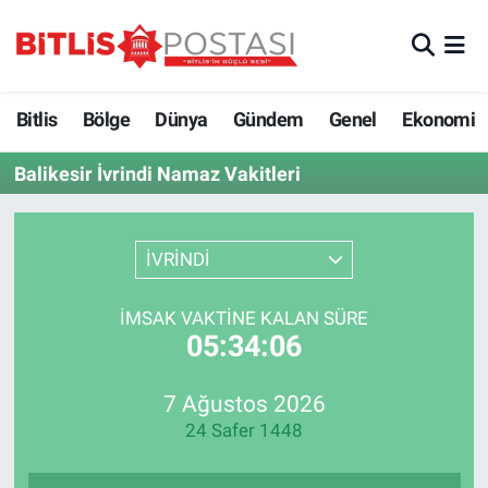
Asayiş
Nöbetçi Eczaneler
Bitlis
Bölge
Dünya
Gündem
Genel
Ekonomi
Bilim ve Teknoloji
Bitlis Hava Durumu
Balikesir İvrindi Namaz Vakitleri
Bölge
Bitlis Trafik Yoğunluk Haritası
Çevre
Süper Lig Puan Durumu ve Fikstür
İVRİNDİ
Dünya
Tüm Manşetler
İMSAK VAKTINE KALAN SÜRE
05:34:06
Eğitim
Son Dakika Haberleri
7 Ağustos 2026
Ekonomi
Haber Arşivi
24 Safer 1448
Genel