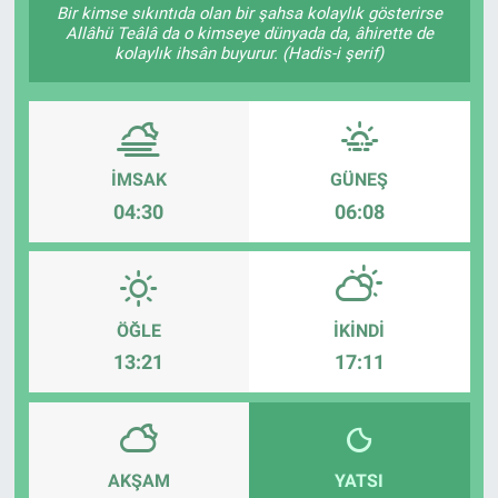
Bir kimse sıkıntıda olan bir şahsa kolaylık gösterirse
Allâhü Teâlâ da o kimseye dünyada da, âhirette de
Gündem
kolaylık ihsân buyurur. (Hadis-i şerif)
Kültür-Sanat
Magazin
İMSAK
GÜNEŞ
Politika
04:30
06:08
Resmi İlanlar
Sağlık
ÖĞLE
İKINDI
13:21
17:11
Siyaset
Spor
AKŞAM
YATSI
Yerel