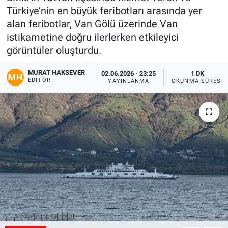
Türkiye’nin en büyük feribotları arasında yer
Gündem
alan feribotlar, Van Gölü üzerinde Van
istikametine doğru ilerlerken etkileyici
Kültür-Sanat
görüntüler oluşturdu.
Magazin
MURAT HAKSEVER
02.06.2026 - 23:25
1 DK
EDITÖR
YAYINLANMA
OKUNMA SÜRESI
Politika
Resmi İlanlar
Sağlık
Siyaset
Spor
Yerel