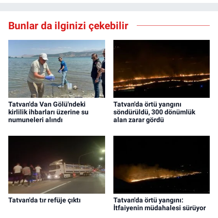
Bunlar da ilginizi çekebilir
Tatvan'da Van Gölü'ndeki
Tatvan'da örtü yangını
kirlilik ihbarları üzerine su
söndürüldü, 300 dönümlük
numuneleri alındı
alan zarar gördü
Tatvan'da tır refüje çıktı
Tatvan'da örtü yangını:
İtfaiyenin müdahalesi sürüyor