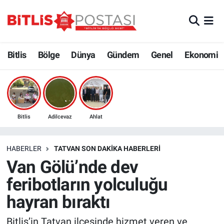
Asayiş
Nöbetçi Eczaneler
Bitlis
Bölge
Dünya
Gündem
Genel
Ekonomi
Bilim ve Teknoloji
Bitlis Hava Durumu
Bölge
Bitlis Trafik Yoğunluk Haritası
Çevre
Süper Lig Puan Durumu ve Fikstür
Bitlis
Adilcevaz
Ahlat
Dünya
Tüm Manşetler
HABERLER
TATVAN SON DAKIKA HABERLERI
Van Gölü’nde dev
Eğitim
Son Dakika Haberleri
feribotların yolculuğu
Ekonomi
Haber Arşivi
hayran bıraktı
Genel
Bitlis’in Tatvan ilçesinde hizmet veren ve