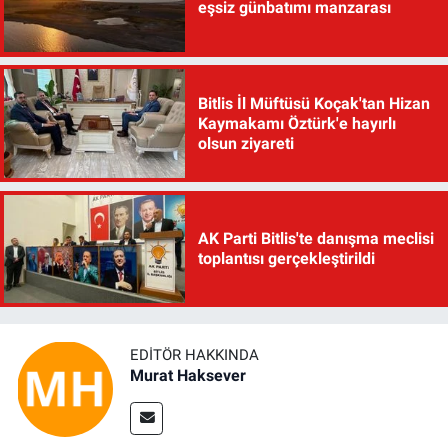
eşsiz günbatımı manzarası
Bitlis İl Müftüsü Koçak'tan Hizan
Kaymakamı Öztürk'e hayırlı
olsun ziyareti
AK Parti Bitlis'te danışma meclisi
toplantısı gerçekleştirildi
EDITÖR HAKKINDA
Murat Haksever