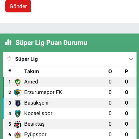
Gönder
Süper Lig Puan Durumu
Süper Lig
#
Takım
O
P
Amed
0
0
1
Erzurumspor FK
0
0
2
Başakşehir
0
0
3
Kocaelispor
0
0
4
Beşiktaş
0
0
5
Eyüpspor
0
0
6