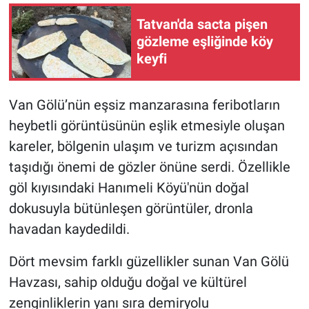
Tatvan'da sacta pişen
gözleme eşliğinde köy
keyfi
Van Gölü’nün eşsiz manzarasına feribotların
heybetli görüntüsünün eşlik etmesiyle oluşan
kareler, bölgenin ulaşım ve turizm açısından
taşıdığı önemi de gözler önüne serdi. Özellikle
göl kıyısındaki Hanımeli Köyü'nün doğal
dokusuyla bütünleşen görüntüler, dronla
havadan kaydedildi.
Dört mevsim farklı güzellikler sunan Van Gölü
Havzası, sahip olduğu doğal ve kültürel
zenginliklerin yanı sıra demiryolu