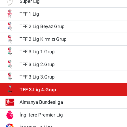
Süper Lig
Gündem
TFF 1.Lig
Kültür-Sanat
TFF 2.Lig Beyaz Grup
TFF 2.Lig Kırmızı Grup
Magazin
TFF 3.Lig 1.Grup
Politika
TFF 3.Lig 2.Grup
Resmi İlanlar
TFF 3.Lig 3.Grup
Sağlık
TFF 3.Lig 4.Grup
Siyaset
Almanya Bundesliga
Spor
İngiltere Premier Lig
Yerel