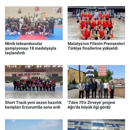
Minik tekvandocular
Malatya'nın Filenin Prensesleri
şampiyonayı 18 madalyayla
Türkiye finallerine yükseldi
taçlandırdı
Short Track yeni sezon hazırlık
'7'den 70'e Zirveye' projesi
kampları Erzurum'da sona erdi
Ağrı'da büyük ilgi gördü