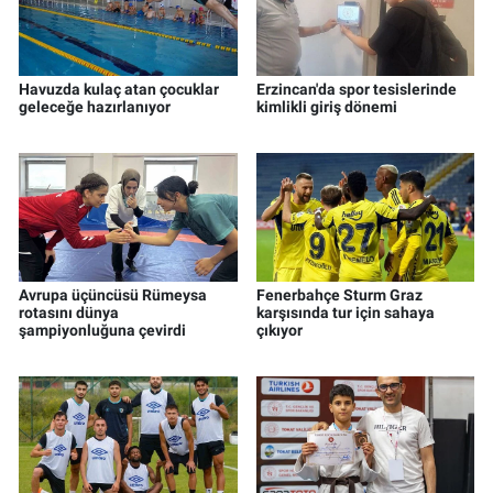
Havuzda kulaç atan çocuklar
Erzincan'da spor tesislerinde
geleceğe hazırlanıyor
kimlikli giriş dönemi
Avrupa üçüncüsü Rümeysa
Fenerbahçe Sturm Graz
rotasını dünya
karşısında tur için sahaya
şampiyonluğuna çevirdi
çıkıyor