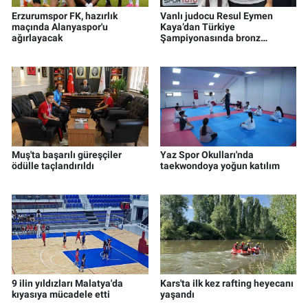
Erzurumspor FK, hazırlık
Vanlı judocu Resul Eymen
maçında Alanyaspor'u
Kaya’dan Türkiye
ağırlayacak
Şampiyonasında bronz
madalya
Muş'ta başarılı güreşçiler
Yaz Spor Okulları'nda
ödülle taçlandırıldı
taekwondoya yoğun katılım
9 ilin yıldızları Malatya'da
Kars'ta ilk kez rafting heyecanı
kıyasıya mücadele etti
yaşandı