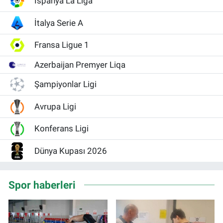
İspanya La Liga
İtalya Serie A
Fransa Ligue 1
Azerbaijan Premyer Liqa
Şampiyonlar Ligi
Avrupa Ligi
Konferans Ligi
Dünya Kupası 2026
Spor haberleri