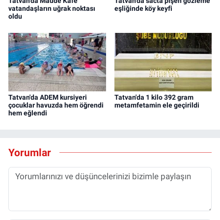
Tatvan’da Maude Kafe
Tatvan'da sacta pişen gözleme
vatandaşların uğrak noktası
eşliğinde köy keyfi
oldu
Tatvan'da ADEM kursiyeri
Tatvan'da 1 kilo 392 gram
çocuklar havuzda hem öğrendi
metamfetamin ele geçirildi
hem eğlendi
Yorumlar