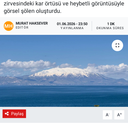
zirvesindeki kar örtüsü ve heybetli görüntüsüyle
Gündem
görsel şölen oluşturdu.
MURAT HAKSEVER
01.06.2026 - 23:50
1 DK
Kültür-Sanat
EDITÖR
YAYINLANMA
OKUNMA SÜRESI
Magazin
Politika
Resmi İlanlar
Sağlık
Siyaset
Spor
Paylaş
-
+
A
A
Yerel