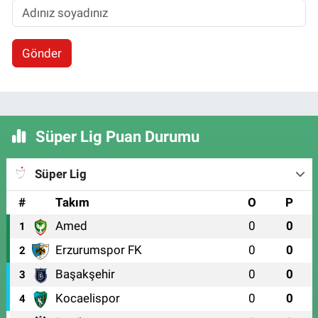
Gönder
Süper Lig Puan Durumu
Süper Lig
#
Takım
O
P
Amed
0
0
1
Erzurumspor FK
0
0
2
Başakşehir
0
0
3
Kocaelispor
0
0
4