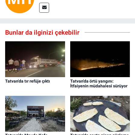
Bunlar da ilginizi çekebilir
Tatvan'da tır refüje çıktı
Tatvan'da örtü yangını:
İtfaiyenin müdahalesi sürüyor