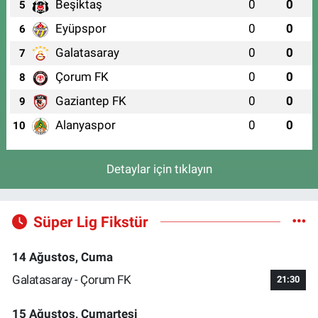
Beşiktaş
0
0
5
Eyüpspor
0
0
6
Galatasaray
0
0
7
Çorum FK
0
0
8
Gaziantep FK
0
0
9
Alanyaspor
0
0
10
Detaylar için tıklayın
Süper Lig Fikstür
14 Ağustos, Cuma
Galatasaray - Çorum FK
21:30
15 Ağustos, Cumartesi