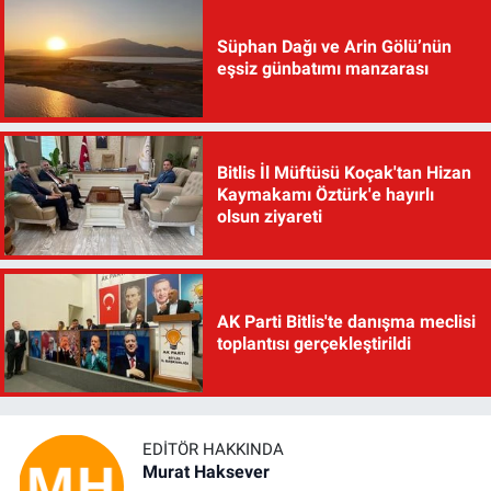
Süphan Dağı ve Arin Gölü’nün
eşsiz günbatımı manzarası
Bitlis İl Müftüsü Koçak'tan Hizan
Kaymakamı Öztürk'e hayırlı
olsun ziyareti
AK Parti Bitlis'te danışma meclisi
toplantısı gerçekleştirildi
EDITÖR HAKKINDA
Murat Haksever