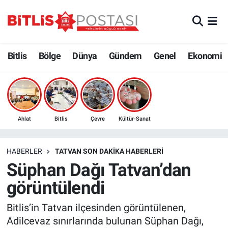
Asayiş
Nöbetçi Eczaneler
Bitlis
Bölge
Dünya
Gündem
Genel
Ekonomi
Bilim ve Teknoloji
Bitlis Hava Durumu
Bölge
Bitlis Trafik Yoğunluk Haritası
Çevre
Süper Lig Puan Durumu ve Fikstür
Ahlat
Bitlis
Çevre
Kültür-Sanat
Dünya
Tüm Manşetler
HABERLER
TATVAN SON DAKIKA HABERLERI
Süphan Dağı Tatvan’dan
Eğitim
Son Dakika Haberleri
görüntülendi
Ekonomi
Haber Arşivi
Bitlis’in Tatvan ilçesinden görüntülenen,
Adilcevaz sınırlarında bulunan Süphan Dağı,
Genel