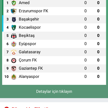
Amed
0
0
1
Erzurumspor FK
0
0
2
Başakşehir
0
0
3
Kocaelispor
0
0
4
Beşiktaş
0
0
5
Eyüpspor
0
0
6
Galatasaray
0
0
7
Çorum FK
0
0
8
Gaziantep FK
0
0
9
Alanyaspor
0
0
10
Detaylar için tıklayın