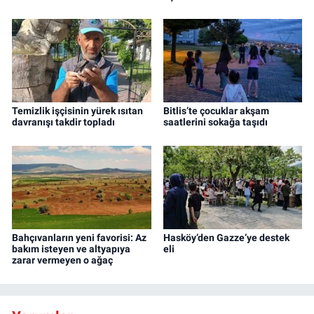
Temizlik işçisinin yürek ısıtan
Bitlis’te çocuklar akşam
davranışı takdir topladı
saatlerini sokağa taşıdı
Bahçıvanların yeni favorisi: Az
Hasköy’den Gazze’ye destek
bakım isteyen ve altyapıya
eli
zarar vermeyen o ağaç