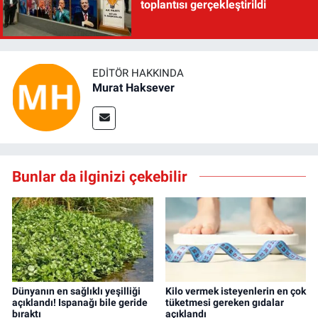
toplantısı gerçekleştirildi
EDITÖR HAKKINDA
Murat Haksever
Bunlar da ilginizi çekebilir
Dünyanın en sağlıklı yeşilliği
Kilo vermek isteyenlerin en çok
açıklandı! Ispanağı bile geride
tüketmesi gereken gıdalar
bıraktı
açıklandı