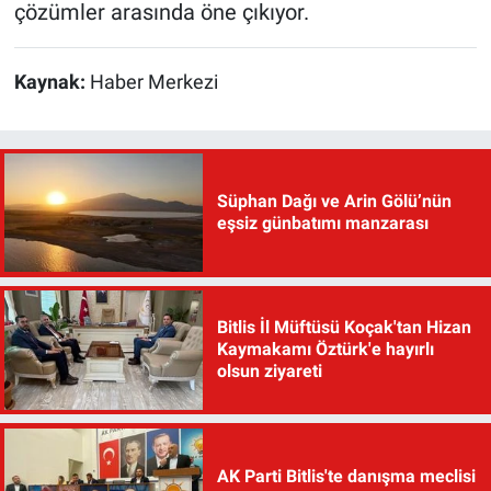
çözümler arasında öne çıkıyor.
Kaynak:
Haber Merkezi
Süphan Dağı ve Arin Gölü’nün
eşsiz günbatımı manzarası
Bitlis İl Müftüsü Koçak'tan Hizan
Kaymakamı Öztürk'e hayırlı
olsun ziyareti
AK Parti Bitlis'te danışma meclisi