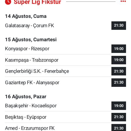
Süper Lig Fikstür
14 Ağustos, Cuma
Galatasaray - Çorum FK
21:30
15 Ağustos, Cumartesi
Konyaspor - Rizespor
19:00
Kasımpaşa - Trabzonspor
19:00
Gençlerbirliği S.K. - Fenerbahçe
21:30
Gaziantep FK - Alanyaspor
21:30
16 Ağustos, Pazar
Başakşehir - Kocaelispor
19:00
Beşiktaş - Eyüpspor
21:30
Amed - Erzurumspor FK
21:30