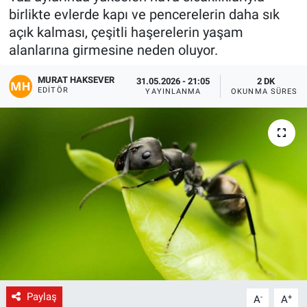
birlikte evlerde kapı ve pencerelerin daha sık
Gündem
açık kalması, çeşitli haşerelerin yaşam
alanlarına girmesine neden oluyor.
Kültür-Sanat
MURAT HAKSEVER
31.05.2026 - 21:05
2 DK
EDITÖR
YAYINLANMA
OKUNMA SÜRESI
Magazin
Politika
Resmi İlanlar
Sağlık
Siyaset
Spor
Paylaş
-
+
A
A
Yerel