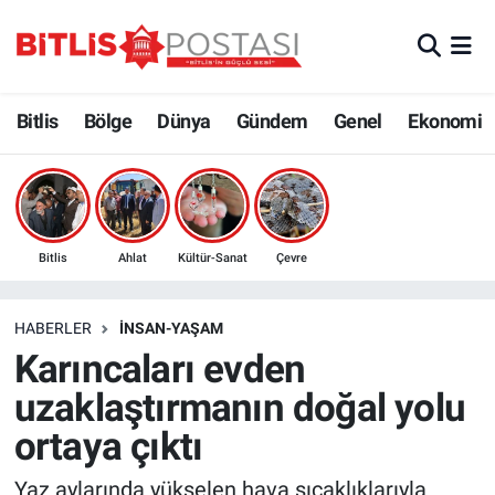
Asayiş
Nöbetçi Eczaneler
Bitlis
Bölge
Dünya
Gündem
Genel
Ekonomi
Bilim ve Teknoloji
Bitlis Hava Durumu
Bölge
Bitlis Trafik Yoğunluk Haritası
Çevre
Süper Lig Puan Durumu ve Fikstür
Bitlis
Ahlat
Kültür-Sanat
Çevre
Dünya
Tüm Manşetler
HABERLER
İNSAN-YAŞAM
Karıncaları evden
Eğitim
Son Dakika Haberleri
uzaklaştırmanın doğal yolu
Ekonomi
Haber Arşivi
ortaya çıktı
Genel
Yaz aylarında yükselen hava sıcaklıklarıyla