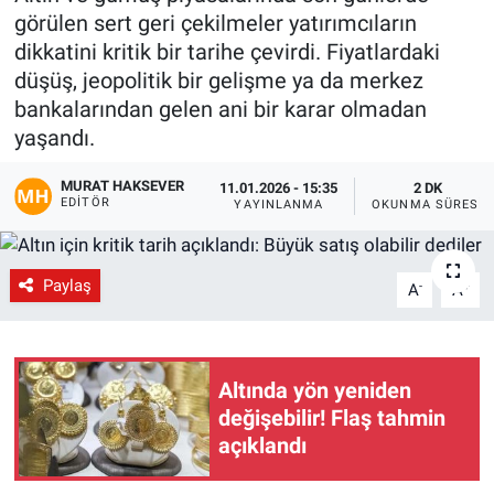
görülen sert geri çekilmeler yatırımcıların
Gündem
dikkatini kritik bir tarihe çevirdi. Fiyatlardaki
düşüş, jeopolitik bir gelişme ya da merkez
Kültür-Sanat
bankalarından gelen ani bir karar olmadan
yaşandı.
Magazin
MURAT HAKSEVER
11.01.2026 - 15:35
2 DK
EDITÖR
Politika
YAYINLANMA
OKUNMA SÜRESI
Resmi İlanlar
Paylaş
-
+
A
A
Sağlık
Siyaset
Altında yön yeniden
değişebilir! Flaş tahmin
Spor
açıklandı
Yerel