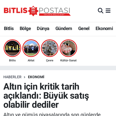
Asayiş
Nöbetçi Eczaneler
Bitlis
Bölge
Dünya
Gündem
Genel
Ekonomi
Bilim ve Teknoloji
Bitlis Hava Durumu
Bölge
Bitlis Trafik Yoğunluk Haritası
Çevre
Süper Lig Puan Durumu ve Fikstür
Bitlis
Ahlat
Çevre
Kültür-Sanat
Dünya
Tüm Manşetler
HABERLER
EKONOMI
Altın için kritik tarih
Eğitim
Son Dakika Haberleri
açıklandı: Büyük satış
Ekonomi
Haber Arşivi
olabilir dediler
Genel
Altın ve gümüş piyasalarında son günlerde