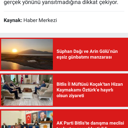
gerçek yönünü yansıtmadığına dikkat çekiyor.
Kaynak:
Haber Merkezi
Süphan Dağı ve Arin Gölü’nün
eşsiz günbatımı manzarası
Bitlis İl Müftüsü Koçak'tan Hizan
Kaymakamı Öztürk'e hayırlı
olsun ziyareti
AK Parti Bitlis'te danışma meclisi