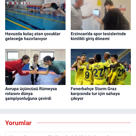
Havuzda kulaç atan çocuklar
Erzincan'da spor tesislerinde
geleceğe hazırlanıyor
kimlikli giriş dönemi
Avrupa üçüncüsü Rümeysa
Fenerbahçe Sturm Graz
rotasını dünya
karşısında tur için sahaya
şampiyonluğuna çevirdi
çıkıyor
Yorumlar