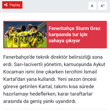
Paylaş
-
+
A
A
Fenerbahçe Sturm Graz
karşısında tur için
sahaya çıkıyor
Fenerbahçe’de teknik direktör belirsizliği sona
erdi. Sarı-lacivertli yönetim, kamuoyunda Aykut
Kocaman ismi öne çıkarken tercihini İsmail
Kartal’dan yana kullandı. Yeni sezon öncesi
göreve getirilen Kartal, takımı kısa sürede
hazırlamayı hedeflerken, karar taraftarlar
arasında da geniş yankı uyandırdı.