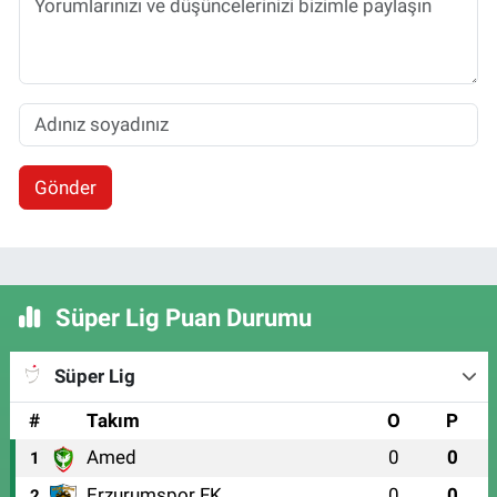
Gönder
Süper Lig Puan Durumu
Süper Lig
#
Takım
O
P
Amed
0
0
1
Erzurumspor FK
0
0
2