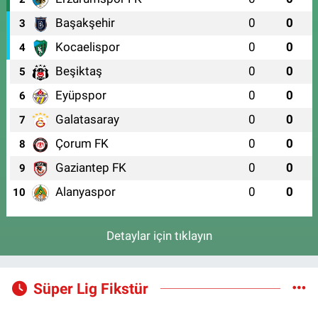
Başakşehir
0
0
3
Kocaelispor
0
0
4
Beşiktaş
0
0
5
Eyüpspor
0
0
6
Galatasaray
0
0
7
Çorum FK
0
0
8
Gaziantep FK
0
0
9
Alanyaspor
0
0
10
Detaylar için tıklayın
Süper Lig Fikstür