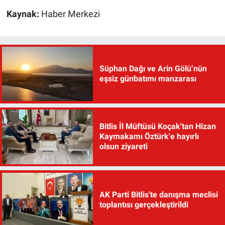
Kaynak:
Haber Merkezi
Süphan Dağı ve Arin Gölü’nün
eşsiz günbatımı manzarası
Bitlis İl Müftüsü Koçak'tan Hizan
Kaymakamı Öztürk'e hayırlı
olsun ziyareti
AK Parti Bitlis'te danışma meclisi
toplantısı gerçekleştirildi