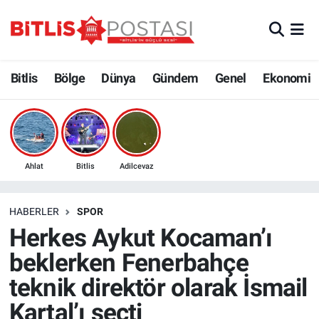
Asayiş
Nöbetçi Eczaneler
Bitlis
Bölge
Dünya
Gündem
Genel
Ekonomi
Bilim ve Teknoloji
Bitlis Hava Durumu
Bölge
Bitlis Trafik Yoğunluk Haritası
Çevre
Süper Lig Puan Durumu ve Fikstür
Ahlat
Bitlis
Adilcevaz
Dünya
Tüm Manşetler
HABERLER
SPOR
Herkes Aykut Kocaman’ı
Eğitim
Son Dakika Haberleri
beklerken Fenerbahçe
Ekonomi
Haber Arşivi
teknik direktör olarak İsmail
Kartal’ı seçti
Genel