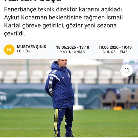
Fenerbahçe teknik direktör kararını açıkladı.
Gündem
Aykut Kocaman beklentisine rağmen İsmail
Kartal göreve getirildi, gözler yeni sezona
Kültür-Sanat
çevrildi.
Magazin
MUSTAFA ŞINIK
18.06.2026 - 13:18
18.06.2026 - 19:43
EDITÖR
YAYINLANMA
GÜNCELLEME
Politika
Resmi İlanlar
Sağlık
Siyaset
Spor
Yerel