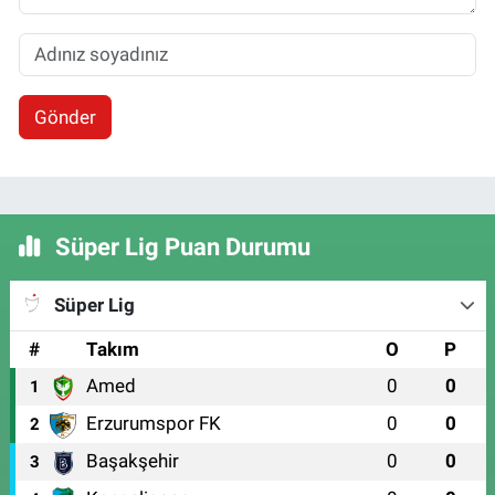
Gönder
Süper Lig Puan Durumu
Süper Lig
#
Takım
O
P
Amed
0
0
1
Erzurumspor FK
0
0
2
Başakşehir
0
0
3