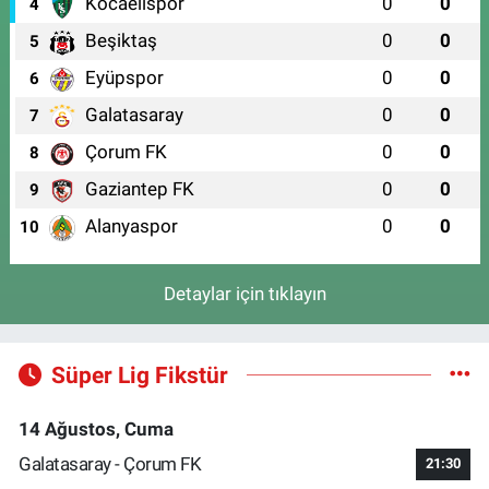
Kocaelispor
0
0
4
Beşiktaş
0
0
5
Eyüpspor
0
0
6
Galatasaray
0
0
7
Çorum FK
0
0
8
Gaziantep FK
0
0
9
Alanyaspor
0
0
10
Detaylar için tıklayın
Süper Lig Fikstür
14 Ağustos, Cuma
Galatasaray - Çorum FK
21:30