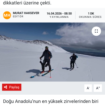
dikkatleri üzerine çekti.
Gündem
MURAT HAKSEVER
16.04.2026 - 08:50
1 DK
EDITÖR
YAYINLANMA
OKUNMA SÜRESI
Kültür-Sanat
Magazin
Politika
Resmi İlanlar
Sağlık
Siyaset
Paylaş
-
+
A
A
Spor
Doğu Anadolu’nun en yüksek zirvelerinden biri
Yerel