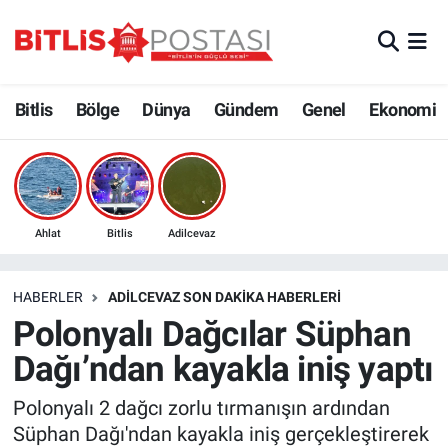
Asayiş
Nöbetçi Eczaneler
Bitlis
Bölge
Dünya
Gündem
Genel
Ekonomi
Bilim ve Teknoloji
Bitlis Hava Durumu
Bölge
Bitlis Trafik Yoğunluk Haritası
Çevre
Süper Lig Puan Durumu ve Fikstür
Ahlat
Bitlis
Adilcevaz
Dünya
Tüm Manşetler
HABERLER
ADILCEVAZ SON DAKIKA HABERLERI
Polonyalı Dağcılar Süphan
Eğitim
Son Dakika Haberleri
Dağı’ndan kayakla iniş yaptı
Ekonomi
Haber Arşivi
Polonyalı 2 dağcı zorlu tırmanışın ardından
Süphan Dağı'ndan kayakla iniş gerçekleştirerek
Genel