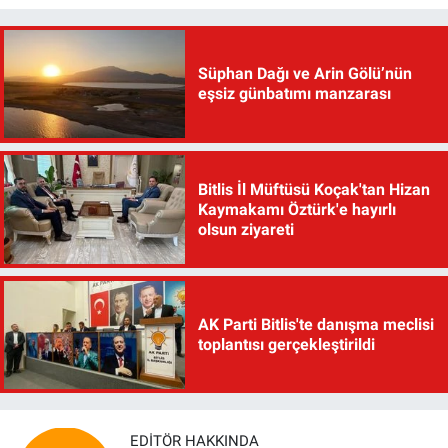
Süphan Dağı ve Arin Gölü’nün
eşsiz günbatımı manzarası
Bitlis İl Müftüsü Koçak'tan Hizan
Kaymakamı Öztürk'e hayırlı
olsun ziyareti
AK Parti Bitlis'te danışma meclisi
toplantısı gerçekleştirildi
EDITÖR HAKKINDA