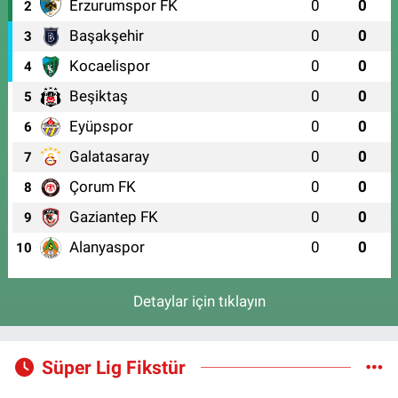
Erzurumspor FK
0
0
2
Başakşehir
0
0
3
Kocaelispor
0
0
4
Beşiktaş
0
0
5
Eyüpspor
0
0
6
Galatasaray
0
0
7
Çorum FK
0
0
8
Gaziantep FK
0
0
9
Alanyaspor
0
0
10
Detaylar için tıklayın
Süper Lig Fikstür