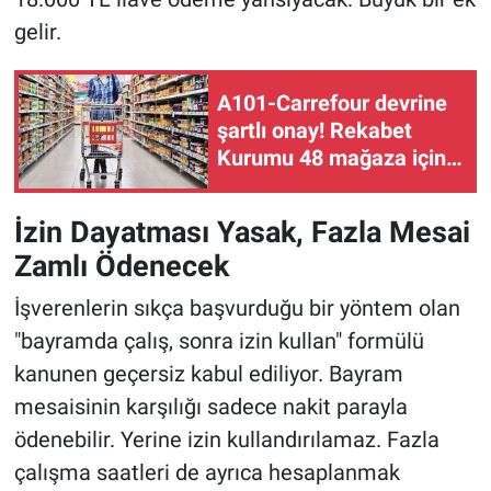
gelir.
A101-Carrefour devrine
şartlı onay! Rekabet
Kurumu 48 mağaza için
kararını açıkladı
İzin Dayatması Yasak, Fazla Mesai
Zamlı Ödenecek
İşverenlerin sıkça başvurduğu bir yöntem olan
"bayramda çalış, sonra izin kullan" formülü
kanunen geçersiz kabul ediliyor. Bayram
mesaisinin karşılığı sadece nakit parayla
ödenebilir. Yerine izin kullandırılamaz. Fazla
çalışma saatleri de ayrıca hesaplanmak