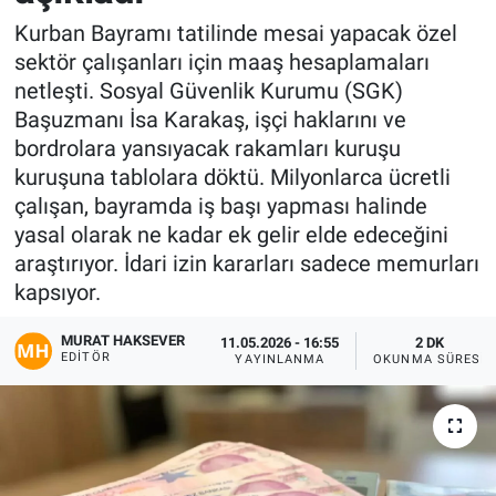
Kurban Bayramı tatilinde mesai yapacak özel
Gündem
sektör çalışanları için maaş hesaplamaları
netleşti. Sosyal Güvenlik Kurumu (SGK)
Kültür-Sanat
Başuzmanı İsa Karakaş, işçi haklarını ve
bordrolara yansıyacak rakamları kuruşu
Magazin
kuruşuna tablolara döktü. Milyonlarca ücretli
çalışan, bayramda iş başı yapması halinde
Politika
yasal olarak ne kadar ek gelir elde edeceğini
araştırıyor. İdari izin kararları sadece memurları
Resmi İlanlar
kapsıyor.
Sağlık
MURAT HAKSEVER
11.05.2026 - 16:55
2 DK
EDITÖR
YAYINLANMA
OKUNMA SÜRESI
Siyaset
Spor
Yerel