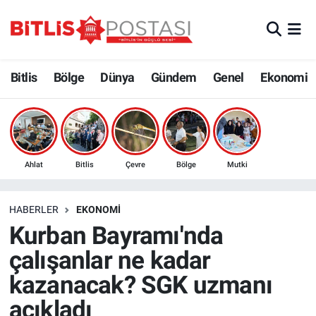
Asayiş
Nöbetçi Eczaneler
Bitlis
Bölge
Dünya
Gündem
Genel
Ekonomi
Bilim ve Teknoloji
Bitlis Hava Durumu
Bölge
Bitlis Trafik Yoğunluk Haritası
Çevre
Süper Lig Puan Durumu ve Fikstür
Ahlat
Bitlis
Çevre
Bölge
Mutki
Dünya
Tüm Manşetler
HABERLER
EKONOMI
Kurban Bayramı'nda
Eğitim
Son Dakika Haberleri
çalışanlar ne kadar
Ekonomi
Haber Arşivi
kazanacak? SGK uzmanı
açıkladı
Genel