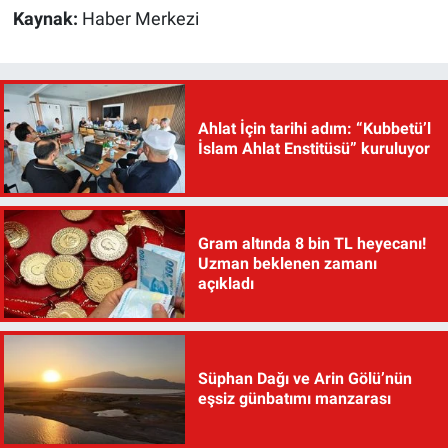
Kaynak:
Haber Merkezi
Ahlat İçin tarihi adım: “Kubbetü’l
İslam Ahlat Enstitüsü” kuruluyor
Gram altında 8 bin TL heyecanı!
Uzman beklenen zamanı
açıkladı
Süphan Dağı ve Arin Gölü’nün
eşsiz günbatımı manzarası