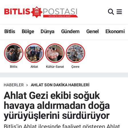
Asayiş
Nöbetçi Eczaneler
Bitlis
Bölge
Dünya
Gündem
Genel
Ekonomi
Bilim ve Teknoloji
Bitlis Hava Durumu
Bölge
Bitlis Trafik Yoğunluk Haritası
Çevre
Süper Lig Puan Durumu ve Fikstür
Bitlis
Ahlat
Kültür-Sanat
Çevre
Dünya
Tüm Manşetler
HABERLER
AHLAT SON DAKIKA HABERLERI
Ahlat Gezi ekibi soğuk
Eğitim
Son Dakika Haberleri
havaya aldırmadan doğa
Ekonomi
Haber Arşivi
yürüyüşlerini sürdürüyor
Genel
Bitlis’in Ahlat ilçesinde faaliyet gösteren Ahlat