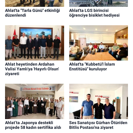
Ahlat'ta "Tarla Günü" etkinliği
Ahlat'ta LGS birincisi
düzenlendi
öğrenciye bisiklet hediyesi
Ahlat heyetinden Ardahan
Ahlat'ta "Kubbetü'l İslam
Valisi Yamlı'ya 'Hayırlı Olsun'
Enstitüsü" kuruluyor
ziyareti
Ahlat’ta Japonya destekli
Ses Sanatçısı Gürhan Ötün'den
projede 58 kadın sertifika aldı
Bitlis Postası'na ziyaret