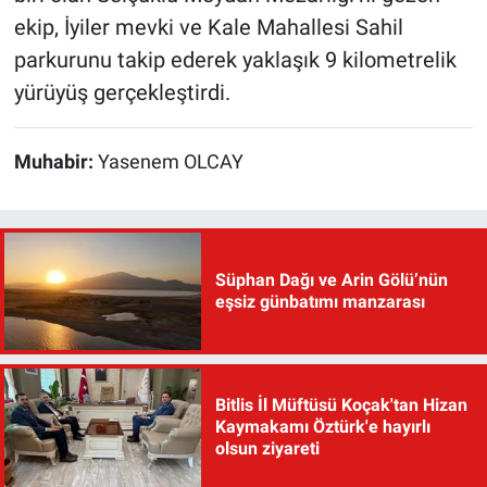
ekip, İyiler mevki ve Kale Mahallesi Sahil
parkurunu takip ederek yaklaşık 9 kilometrelik
yürüyüş gerçekleştirdi.
Muhabir:
Yasenem OLCAY
Süphan Dağı ve Arin Gölü’nün
eşsiz günbatımı manzarası
Bitlis İl Müftüsü Koçak'tan Hizan
Kaymakamı Öztürk'e hayırlı
olsun ziyareti