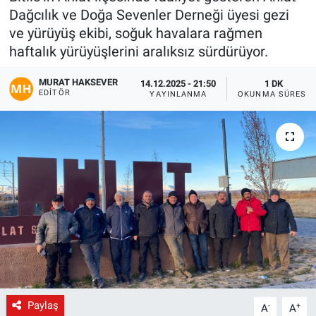
Dağcılık ve Doğa Sevenler Derneği üyesi gezi
Gündem
ve yürüyüş ekibi, soğuk havalara rağmen
haftalık yürüyüşlerini aralıksız sürdürüyor.
Kültür-Sanat
MURAT HAKSEVER
14.12.2025 - 21:50
1 DK
EDITÖR
YAYINLANMA
OKUNMA SÜRESI
Magazin
Politika
Resmi İlanlar
Sağlık
Siyaset
Spor
Paylaş
-
+
A
A
Yerel