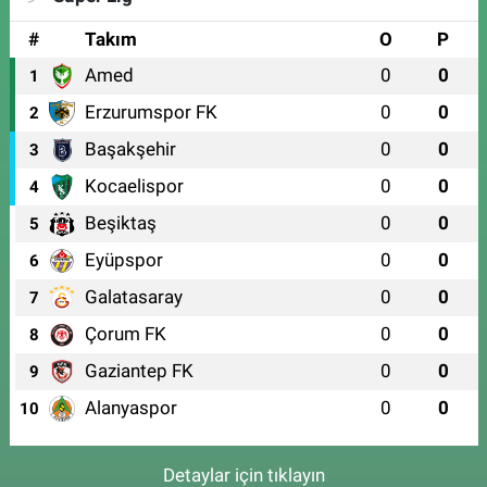
#
Takım
O
P
Amed
0
0
1
Erzurumspor FK
0
0
2
Başakşehir
0
0
3
Kocaelispor
0
0
4
Beşiktaş
0
0
5
Eyüpspor
0
0
6
Galatasaray
0
0
7
Çorum FK
0
0
8
Gaziantep FK
0
0
9
Alanyaspor
0
0
10
Detaylar için tıklayın