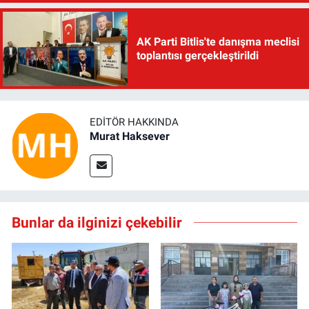
AK Parti Bitlis'te danışma meclisi
toplantısı gerçekleştirildi
EDITÖR HAKKINDA
Murat Haksever
Bunlar da ilginizi çekebilir