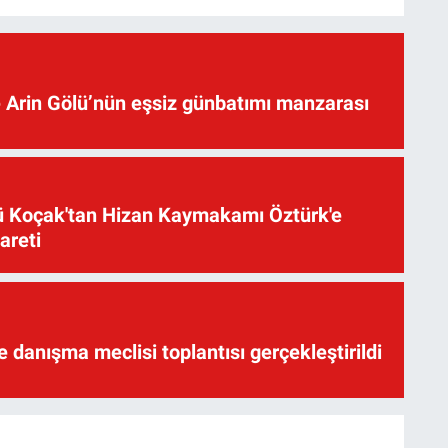
 Arin Gölü’nün eşsiz günbatımı manzarası
üsü Koçak'tan Hizan Kaymakamı Öztürk'e
yareti
te danışma meclisi toplantısı gerçekleştirildi