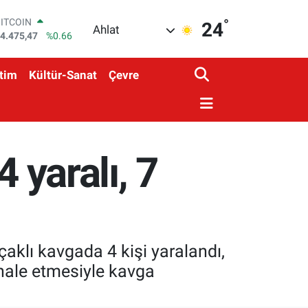
BITCOIN
4.475,47
%0.66
°
24
Ahlat
DOLAR
7,5971
%0.05
EURO
5,1336
%0.18
tim
Kültür-Sanat
Çevre
STERLİN
4,2534
%0.22
GRAM ALTIN
527.85
%0.54
BİST100
4 yaralı, 7
3.703
%0
çaklı kavgada 4 kişi yaralandı,
ahale etmesiyle kavga