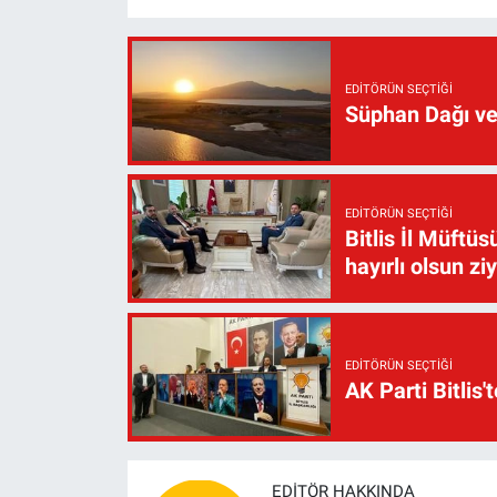
EDITÖRÜN SEÇTIĞI
Süphan Dağı ve
EDITÖRÜN SEÇTIĞI
Bitlis İl Müft
hayırlı olsun zi
EDITÖRÜN SEÇTIĞI
AK Parti Bitlis'
EDITÖR HAKKINDA