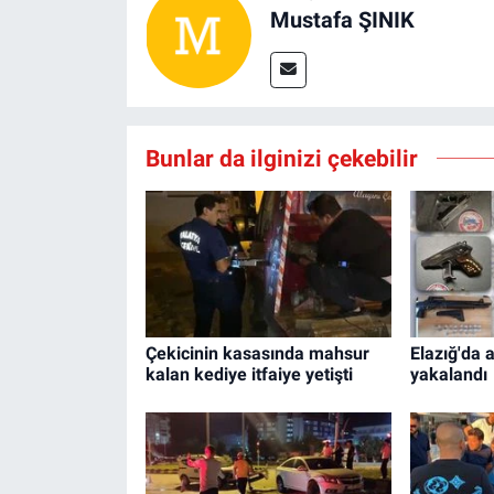
Mustafa ŞINIK
Bunlar da ilginizi çekebilir
Çekicinin kasasında mahsur
Elazığ'da
kalan kediye itfaiye yetişti
yakalandı