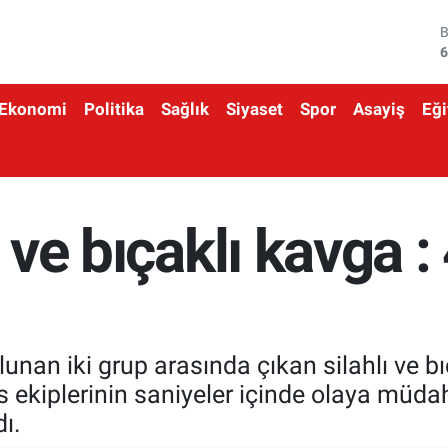
6
4
5
Ekonomi
Politika
Sağlık
Siyaset
Spor
Asayiş
Eği
6
6
 ve bıçaklı kavga : 
1
unan iki grup arasında çıkan silahlı ve bı
lis ekiplerinin saniyeler içinde olaya müd
ı.