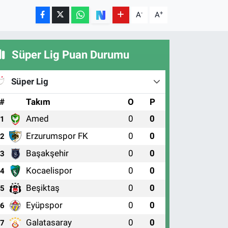
-
+
A
A
Süper Lig Puan Durumu
Süper Lig
#
Takım
O
P
Amed
0
0
1
Erzurumspor FK
0
0
2
Başakşehir
0
0
3
Kocaelispor
0
0
4
Beşiktaş
0
0
5
Eyüpspor
0
0
6
Galatasaray
0
0
7