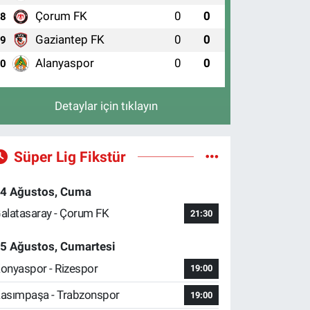
Çorum FK
0
0
8
Gaziantep FK
0
0
9
Alanyaspor
0
0
10
Detaylar için tıklayın
Süper Lig Fikstür
4 Ağustos, Cuma
alatasaray - Çorum FK
21:30
5 Ağustos, Cumartesi
onyaspor - Rizespor
19:00
asımpaşa - Trabzonspor
19:00