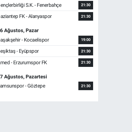
ençlerbirliği S.K. - Fenerbahçe
21:30
aziantep FK - Alanyaspor
21:30
6 Ağustos, Pazar
aşakşehir - Kocaelispor
19:00
eşiktaş - Eyüpspor
21:30
med - Erzurumspor FK
21:30
7 Ağustos, Pazartesi
amsunspor - Göztepe
21:30