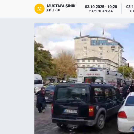
MUSTAFA ŞINIK
03.10.2025 - 10:28
03.1
Gündem
EDITÖR
YAYINLANMA
G
Kültür-Sanat
Magazin
Politika
Resmi İlanlar
Sağlık
Siyaset
Spor
Yerel