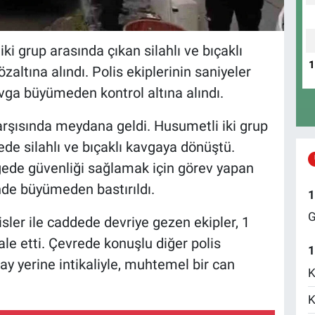
i grup arasında çıkan silahlı ve bıçaklı
zaltına alındı. Polis ekiplerinin saniyeler
ga büyümeden kontrol altına alındı.
karşısında meydana geldi. Husumetli iki grup
de silahlı ve bıçaklı kavgaya dönüştü.
gede güvenliği sağlamak için görev yapan
sinde büyümeden bastırıldı.
1
G
sler ile caddede devriye gezen ekipler, 1
e etti. Çevrede konuşlu diğer polis
1
lay yerine intikaliyle, muhtemel bir can
K
K