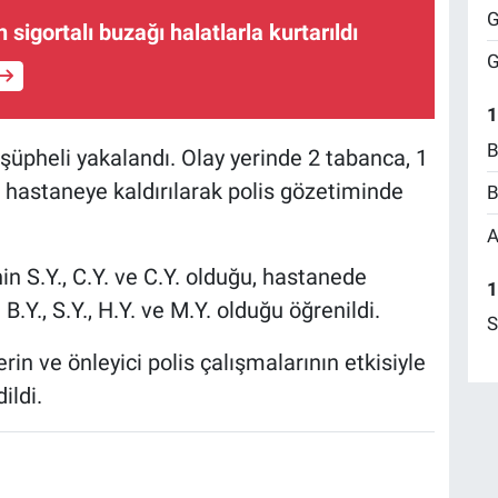
G
igortalı buzağı halatlarla kurtarıldı
G
1
B
 şüpheli yakalandı. Olay yerinde 2 tabanca, 1
ar hastaneye kaldırılarak polis gözetiminde
B
A
in S.Y., C.Y. ve C.Y. olduğu, hastanede
1
B.Y., S.Y., H.Y. ve M.Y. olduğu öğrenildi.
S
in ve önleyici polis çalışmalarının etkisiyle
ildi.