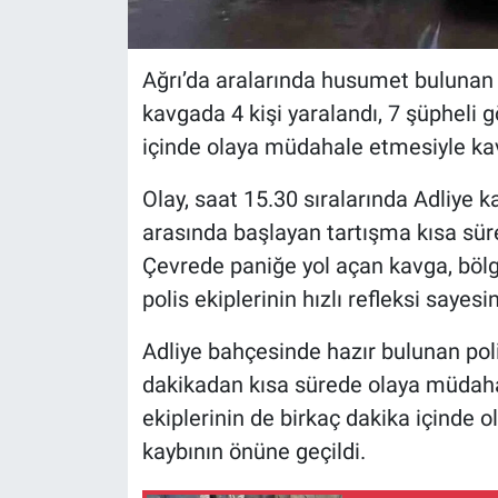
Ağrı’da aralarında husumet bulunan ik
kavgada 4 kişi yaralandı, 7 şüpheli gö
içinde olaya müdahale etmesiyle kav
Olay, saat 15.30 sıralarında Adliye 
arasında başlayan tartışma kısa süre
Çevrede paniğe yol açan kavga, böl
polis ekiplerinin hızlı refleksi saye
Adliye bahçesinde hazır bulunan poli
dakikadan kısa sürede olaya müdahal
ekiplerinin de birkaç dakika içinde o
kaybının önüne geçildi.