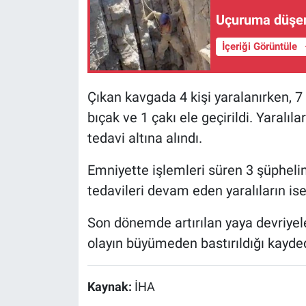
Uçuruma düşen s
İçeriği Görüntüle
Çıkan kavgada 4 kişi yaralanırken, 7
bıçak ve 1 çakı ele geçirildi. Yaralıl
tedavi altına alındı.
Emniyette işlemleri süren 3 şüphelin
tedavileri devam eden yaralıların ise 
Son dönemde artırılan yaya devriyeler
olayın büyümeden bastırıldığı kayded
Kaynak:
İHA