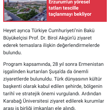
Erzurum'un yöresel
tatları tescille
taçlanmayı bekliyor
Heyet ayrıca Türkiye Cumhuriyeti’nin Bakü
Büyükelçisi Prof. Dr. Birol Akgün’ü ziyaret
ederek temaslara ilişkin değerlendirmelerde
bulundu.
Program kapsamında, 28 yıl sonra Ermenistan
işgalinden kurtarılan Şuşa’da da önemli
ziyaretlerde bulunuldu. Türk dünyasının kültür
başkenti olarak kabul edilen şehirde, bölgenin
tarihî ve stratejik önemi vurgulandı. Ardından
Karabağ Üniversitesi ziyaret edilerek kurumlar
arası iş birliği imkanları ele alındı.