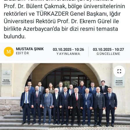
Prof. Dr. Bülent Çakmak, bölge üniversitelerinin
Gündem
rektörleri ve TÜRKAZDER Genel Başkanı, Iğdır
Üniversitesi Rektörü Prof. Dr. Ekrem Gürel ile
Kültür-Sanat
birlikte Azerbaycan’da bir dizi resmi temasta
bulundu.
Magazin
MUSTAFA ŞINIK
03.10.2025 - 10:26
03.10.2025 - 10:27
EDITÖR
Politika
YAYINLANMA
GÜNCELLEME
Resmi İlanlar
Sağlık
Siyaset
Spor
Yerel