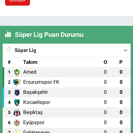
Süper Lig Puan Durumu
Süper Lig
#
Takım
O
P
Amed
0
0
1
Erzurumspor FK
0
0
2
Başakşehir
0
0
3
Kocaelispor
0
0
4
Beşiktaş
0
0
5
Eyüpspor
0
0
6
Galatasaray
0
0
7