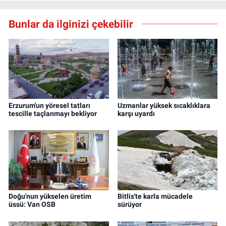
Bunlar da ilginizi çekebilir
Erzurum'un yöresel tatları
Uzmanlar yüksek sıcaklıklara
tescille taçlanmayı bekliyor
karşı uyardı
Doğu'nun yükselen üretim
Bitlis'te karla mücadele
üssü: Van OSB
sürüyor