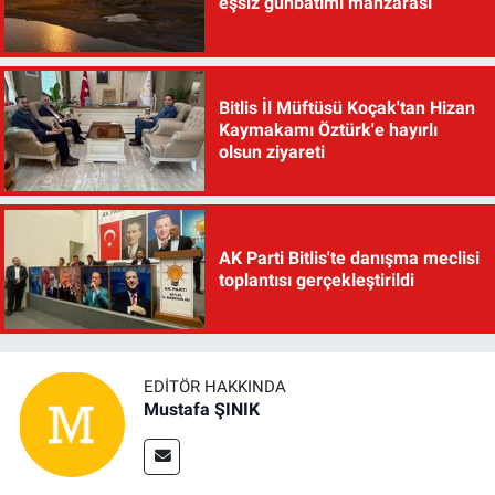
eşsiz günbatımı manzarası
Bitlis İl Müftüsü Koçak'tan Hizan
Kaymakamı Öztürk'e hayırlı
olsun ziyareti
AK Parti Bitlis'te danışma meclisi
toplantısı gerçekleştirildi
EDITÖR HAKKINDA
Mustafa ŞINIK