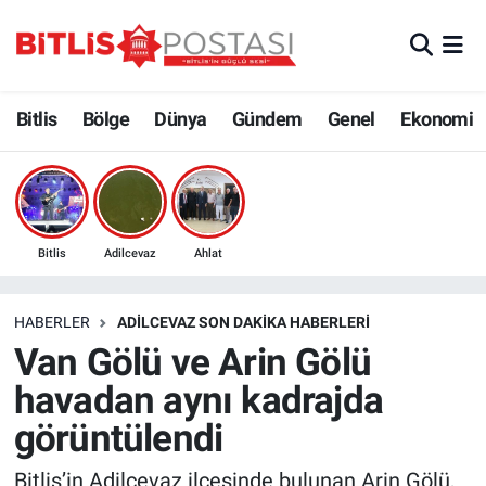
Asayiş
Nöbetçi Eczaneler
Bitlis
Bölge
Dünya
Gündem
Genel
Ekonomi
Bilim ve Teknoloji
Bitlis Hava Durumu
Bölge
Bitlis Trafik Yoğunluk Haritası
Çevre
Süper Lig Puan Durumu ve Fikstür
Bitlis
Adilcevaz
Ahlat
Dünya
Tüm Manşetler
HABERLER
ADILCEVAZ SON DAKIKA HABERLERI
Van Gölü ve Arin Gölü
Eğitim
Son Dakika Haberleri
havadan aynı kadrajda
Ekonomi
Haber Arşivi
görüntülendi
Genel
Bitlis’in Adilcevaz ilçesinde bulunan Arin Gölü,