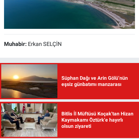
Muhabir:
Erkan SELÇİN
Süphan Dağı ve Arin Gölü’nün
eşsiz günbatımı manzarası
Bitlis İl Müftüsü Koçak'tan Hizan
Kaymakamı Öztürk'e hayırlı
olsun ziyareti