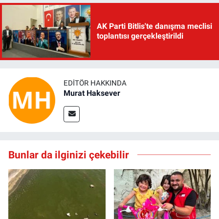
AK Parti Bitlis'te danışma meclisi
toplantısı gerçekleştirildi
EDITÖR HAKKINDA
Murat Haksever
Bunlar da ilginizi çekebilir