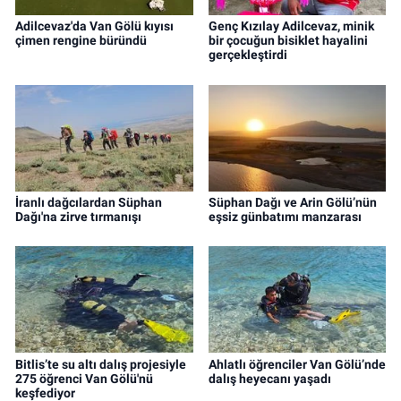
Adilcevaz'da Van Gölü kıyısı
Genç Kızılay Adilcevaz, minik
çimen rengine büründü
bir çocuğun bisiklet hayalini
gerçekleştirdi
İranlı dağcılardan Süphan
Süphan Dağı ve Arin Gölü’nün
Dağı'na zirve tırmanışı
eşsiz günbatımı manzarası
Bitlis’te su altı dalış projesiyle
Ahlatlı öğrenciler Van Gölü’nde
275 öğrenci Van Gölü'nü
dalış heyecanı yaşadı
keşfediyor