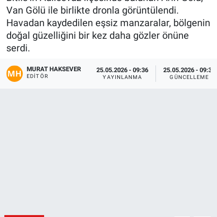
Van Gölü ile birlikte dronla görüntülendi.
Gündem
Havadan kaydedilen eşsiz manzaralar, bölgenin
doğal güzelliğini bir kez daha gözler önüne
Kültür-Sanat
serdi.
Magazin
MURAT HAKSEVER
25.05.2026 - 09:36
25.05.2026 - 09:36
EDITÖR
YAYINLANMA
GÜNCELLEME
Politika
Resmi İlanlar
Sağlık
Siyaset
Spor
Yerel