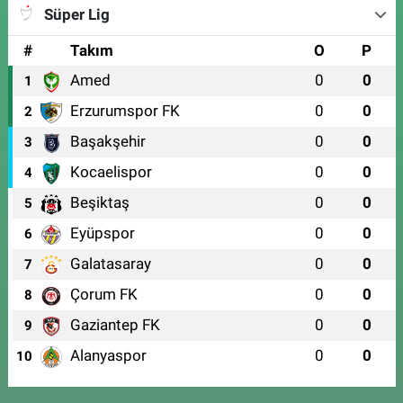
Süper Lig
#
Takım
O
P
Amed
0
0
1
Erzurumspor FK
0
0
2
Başakşehir
0
0
3
Kocaelispor
0
0
4
Beşiktaş
0
0
5
Eyüpspor
0
0
6
Galatasaray
0
0
7
Çorum FK
0
0
8
Gaziantep FK
0
0
9
Alanyaspor
0
0
10