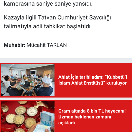
kamerasına saniye saniye yansıdı.
Kazayla ilgili Tatvan Cumhuriyet Savcılığı
talimatıyla adli tahkikat başlatıldı.
Muhabir:
Mücahit TARLAN
Ahlat İçin tarihi adım: “Kubbetü’l
İslam Ahlat Enstitüsü” kuruluyor
Gram altında 8 bin TL heyecanı!
Uzman beklenen zamanı
açıkladı