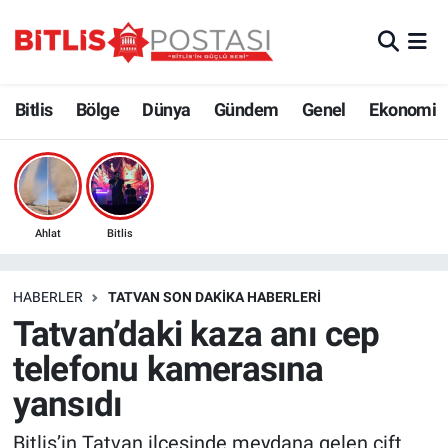
Asayiş
Nöbetçi Eczaneler
Bitlis
Bölge
Dünya
Gündem
Genel
Ekonomi
Bilim ve Teknoloji
Bitlis Hava Durumu
Bölge
Bitlis Trafik Yoğunluk Haritası
Çevre
Süper Lig Puan Durumu ve Fikstür
Ahlat
Bitlis
Dünya
Tüm Manşetler
HABERLER
TATVAN SON DAKIKA HABERLERI
Tatvan’daki kaza anı cep
Eğitim
Son Dakika Haberleri
telefonu kamerasına
Ekonomi
Haber Arşivi
yansıdı
Genel
Bitlis’in Tatvan ilçesinde meydana gelen çift