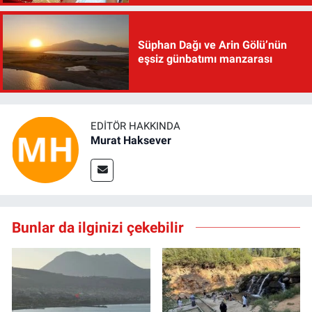
Süphan Dağı ve Arin Gölü’nün
eşsiz günbatımı manzarası
EDITÖR HAKKINDA
Murat Haksever
Bunlar da ilginizi çekebilir