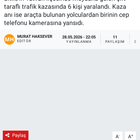
taraflı trafik kazasında 6 kişi yaralandı. Kaza
Gündem
anı ise araçta bulunan yolculardan birinin cep
telefonu kamerasına yansıdı.
Kültür-Sanat
MURAT HAKSEVER
28.05.2026 - 22:05
11
EDITÖR
YAYINLANMA
PAYLAŞIM
OK
Magazin
Politika
Resmi İlanlar
Sağlık
Siyaset
Spor
Paylaş
-
+
A
A
Yerel