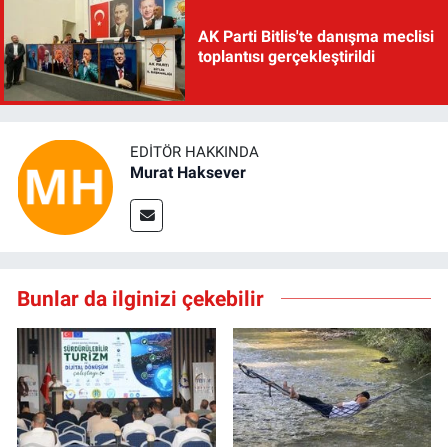
AK Parti Bitlis'te danışma meclisi
toplantısı gerçekleştirildi
EDITÖR HAKKINDA
Murat Haksever
Bunlar da ilginizi çekebilir