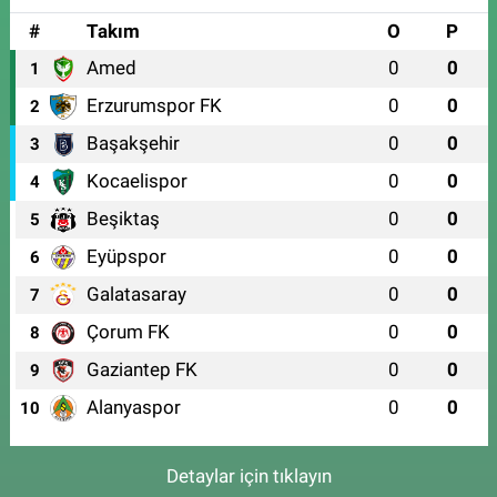
#
Takım
O
P
Amed
0
0
1
Erzurumspor FK
0
0
2
Başakşehir
0
0
3
Kocaelispor
0
0
4
Beşiktaş
0
0
5
Eyüpspor
0
0
6
Galatasaray
0
0
7
Çorum FK
0
0
8
Gaziantep FK
0
0
9
Alanyaspor
0
0
10
Detaylar için tıklayın