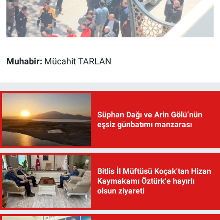
Muhabir:
Mücahit TARLAN
Süphan Dağı ve Arin Gölü’nün
eşsiz günbatımı manzarası
Bitlis İl Müftüsü Koçak'tan Hizan
Kaymakamı Öztürk'e hayırlı
olsun ziyareti