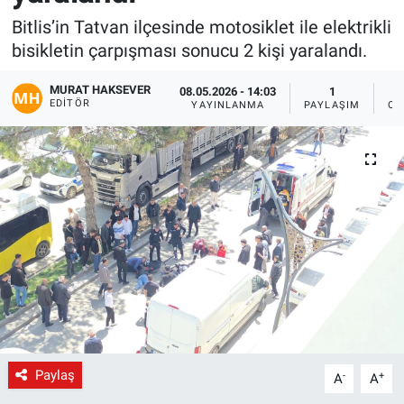
Bitlis’in Tatvan ilçesinde motosiklet ile elektrikli
Gündem
bisikletin çarpışması sonucu 2 kişi yaralandı.
Kültür-Sanat
MURAT HAKSEVER
08.05.2026 - 14:03
1
EDITÖR
YAYINLANMA
PAYLAŞIM
OK
Magazin
Politika
Resmi İlanlar
Sağlık
Siyaset
Spor
Paylaş
-
+
A
A
Yerel