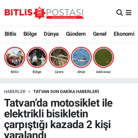
Asayiş
Nöbetçi Eczaneler
Bitlis
Bölge
Dünya
Gündem
Genel
Ekonomi
Bilim ve Teknoloji
Bitlis Hava Durumu
Bölge
Bitlis Trafik Yoğunluk Haritası
Çevre
Süper Lig Puan Durumu ve Fikstür
Bitlis
Bölge
Çevre
Ahlat
Adilcevaz
Dünya
Tüm Manşetler
HABERLER
TATVAN SON DAKIKA HABERLERI
Tatvan’da motosiklet ile
Eğitim
Son Dakika Haberleri
elektrikli bisikletin
Ekonomi
Haber Arşivi
çarpıştığı kazada 2 kişi
yaralandı
Genel