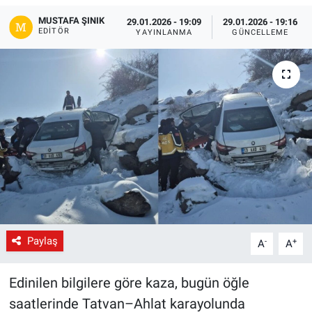
MUSTAFA ŞINIK
29.01.2026 - 19:09
29.01.2026 - 19:16
Gündem
EDITÖR
YAYINLANMA
GÜNCELLEME
Kültür-Sanat
Magazin
Politika
Resmi İlanlar
Sağlık
Siyaset
Paylaş
-
+
A
A
Spor
Edinilen bilgilere göre kaza, bugün öğle
saatlerinde Tatvan–Ahlat karayolunda
Yerel