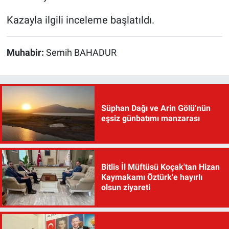
Kazayla ilgili inceleme başlatıldı.
Muhabir:
Semih BAHADUR
Süphan Dağı ve Arin Gölü’nün
eşsiz günbatımı manzarası
Bitlis İl Müftüsü Koçak'tan Hizan
Kaymakamı Öztürk'e hayırlı
olsun ziyareti