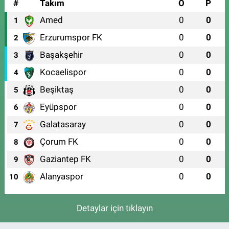
#
Takım
O
P
Amed
0
0
1
Erzurumspor FK
0
0
2
Başakşehir
0
0
3
Kocaelispor
0
0
4
Beşiktaş
0
0
5
Eyüpspor
0
0
6
Galatasaray
0
0
7
Çorum FK
0
0
8
Gaziantep FK
0
0
9
Alanyaspor
0
0
10
Detaylar için tıklayın