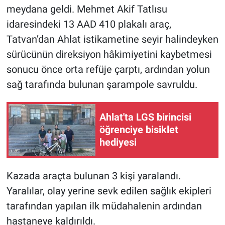
meydana geldi. Mehmet Akif Tatlısu
idaresindeki 13 AAD 410 plakalı araç,
Tatvan’dan Ahlat istikametine seyir halindeyken
sürücünün direksiyon hâkimiyetini kaybetmesi
sonucu önce orta refüje çarptı, ardından yolun
sağ tarafında bulunan şarampole savruldu.
Ahlat'ta LGS birincisi
öğrenciye bisiklet
hediyesi
Kazada araçta bulunan 3 kişi yaralandı.
Yaralılar, olay yerine sevk edilen sağlık ekipleri
tarafından yapılan ilk müdahalenin ardından
hastaneye kaldırıldı.