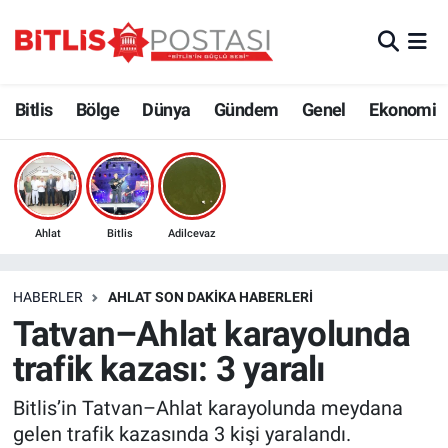
Asayiş
Nöbetçi Eczaneler
Bitlis
Bölge
Dünya
Gündem
Genel
Ekonomi
Bilim ve Teknoloji
Bitlis Hava Durumu
Bölge
Bitlis Trafik Yoğunluk Haritası
Çevre
Süper Lig Puan Durumu ve Fikstür
Ahlat
Bitlis
Adilcevaz
Dünya
Tüm Manşetler
HABERLER
AHLAT SON DAKIKA HABERLERI
Tatvan–Ahlat karayolunda
Eğitim
Son Dakika Haberleri
trafik kazası: 3 yaralı
Ekonomi
Haber Arşivi
Bitlis’in Tatvan–Ahlat karayolunda meydana
gelen trafik kazasında 3 kişi yaralandı.
Genel