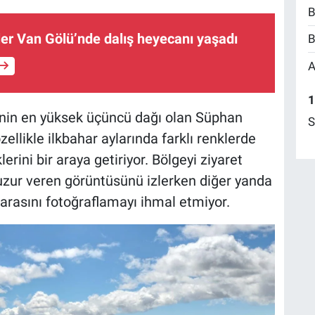
B
iler Van Gölü’nde dalış heyecanı yaşadı
B
A
1
e’nin en yüksek üçüncü dağı olan Süphan
S
zellikle ilkbahar aylarında farklı renklerde
rini bir araya getiriyor. Bölgeyi ziyaret
uzur veren görüntüsünü izlerken diğer yanda
rasını fotoğraflamayı ihmal etmiyor.