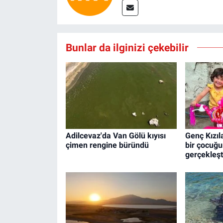
Bunlar da ilginizi çekebilir
Adilcevaz'da Van Gölü kıyısı
Genç Kızıl
çimen rengine büründü
bir çocuğun
gerçekleşt