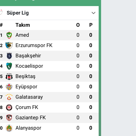
Süper Lig
#
Takım
O
P
Amed
0
0
1
Erzurumspor FK
0
0
2
Başakşehir
0
0
3
Kocaelispor
0
0
4
Beşiktaş
0
0
5
Eyüpspor
0
0
6
Galatasaray
0
0
7
Çorum FK
0
0
8
Gaziantep FK
0
0
9
Alanyaspor
0
0
10