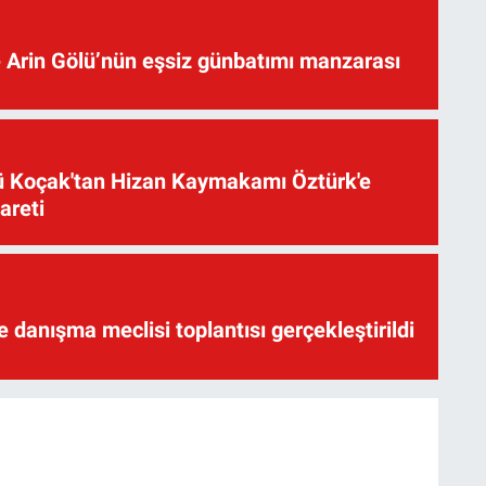
 Arin Gölü’nün eşsiz günbatımı manzarası
üsü Koçak'tan Hizan Kaymakamı Öztürk'e
yareti
te danışma meclisi toplantısı gerçekleştirildi