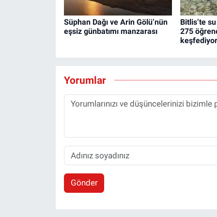
Süphan Dağı ve Arin Gölü’nün
Bitlis’te su
eşsiz günbatımı manzarası
275 öğrenc
keşfediyo
Yorumlar
Gönder