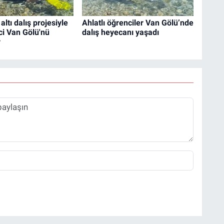
 altı dalış projesiyle
Ahlatlı öğrenciler Van Gölü’nde
i Van Gölü'nü
dalış heyecanı yaşadı
r