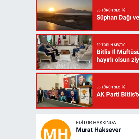
EDITÖRÜN SEÇTIĞI
Süphan Dağı ve
EDITÖRÜN SEÇTIĞI
Bitlis İl Müft
hayırlı olsun zi
EDITÖRÜN SEÇTIĞI
AK Parti Bitlis'
EDITÖR HAKKINDA
Murat Haksever