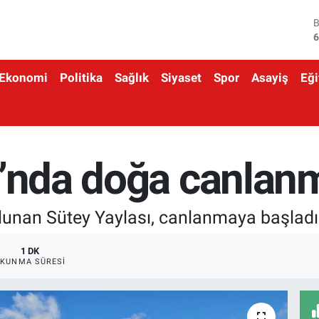
4
5
Ekonomi
Politika
Sağlık
Siyaset
Spor
Asayiş
Eği
6
6
1
ı’nda doğa canlan
6
bulunan Sütey Yaylası, canlanmaya başladı
1 DK
KUNMA SÜRESI