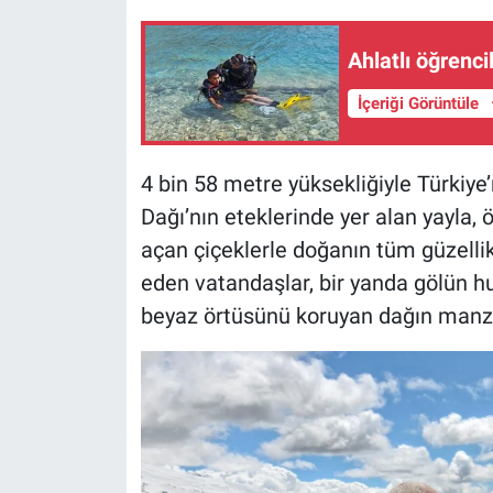
Ahlatlı öğrenc
İçeriği Görüntüle
4 bin 58 metre yüksekliğiyle Türkiy
Dağı’nın eteklerinde yer alan yayla, ö
açan çiçeklerle doğanın tüm güzellikle
eden vatandaşlar, bir yanda gölün h
beyaz örtüsünü koruyan dağın manza