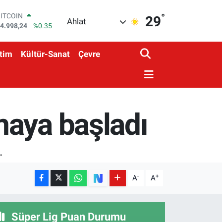
°
DOLAR
29
Ahlat
7,7436
%0.18
EURO
5,2510
%0.32
tim
Kültür-Sanat
Çevre
STERLİN
4,4811
%0.38
GRAM ALTIN
660.55
%0.03
BİST100
3.779
%-14
maya başladı
BITCOIN
4.998,24
%0.35
.
-
+
A
A
Süper Lig Puan Durumu