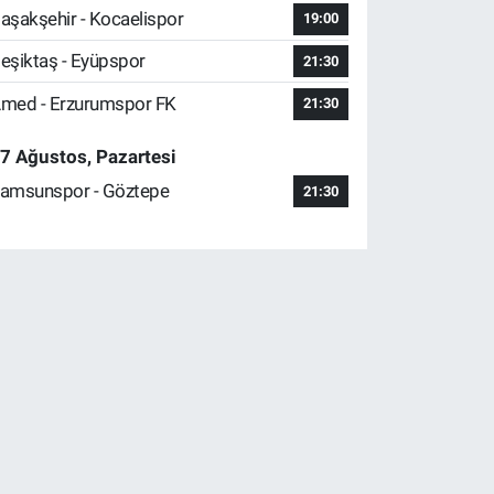
aşakşehir - Kocaelispor
19:00
eşiktaş - Eyüpspor
21:30
med - Erzurumspor FK
21:30
7 Ağustos, Pazartesi
amsunspor - Göztepe
21:30