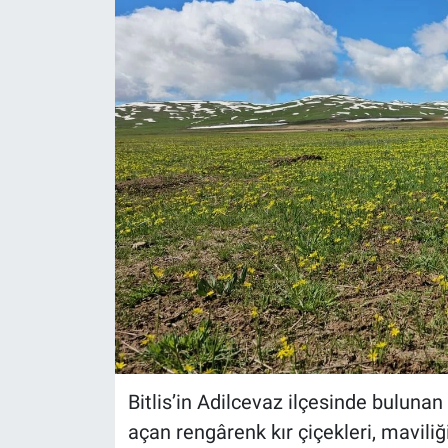
Gündem
Kültür-Sanat
Magazin
Politika
Resmi İlanlar
Sağlık
Siyaset
Spor
Bitlis’in Adilcevaz ilçesinde buluna
açan rengârenk kır çiçekleri, mavili
Yerel