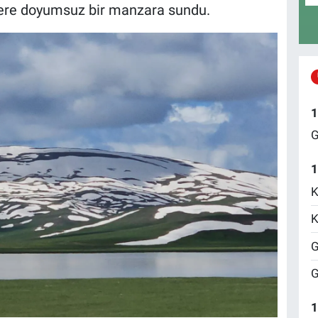
lere doyumsuz bir manzara sundu.
1
G
1
K
K
G
G
1