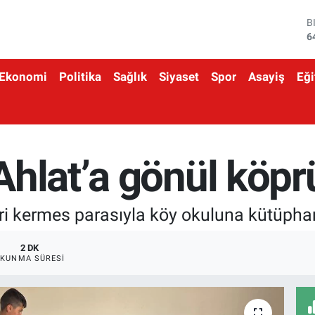
D
4
E
5
Ekonomi
Politika
Sağlık
Siyaset
Spor
Asayiş
Eği
S
6
G
6
B
1
Ahlat’a gönül köpr
B
6
eri kermes parasıyla köy okuluna kütüpha
2 DK
KUNMA SÜRESI