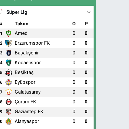
Süper Lig
#
Takım
O
P
Amed
0
0
1
Erzurumspor FK
0
0
2
Başakşehir
0
0
3
Kocaelispor
0
0
4
Beşiktaş
0
0
5
Eyüpspor
0
0
6
Galatasaray
0
0
7
Çorum FK
0
0
8
Gaziantep FK
0
0
9
Alanyaspor
0
0
10