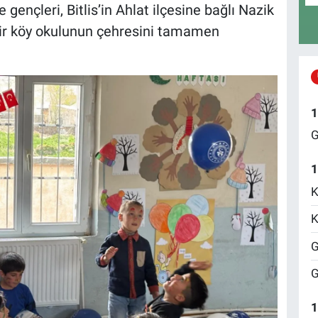
te gençleri, Bitlis’in Ahlat ilçesine bağlı Nazik
r köy okulunun çehresini tamamen
1
G
1
K
K
G
G
1