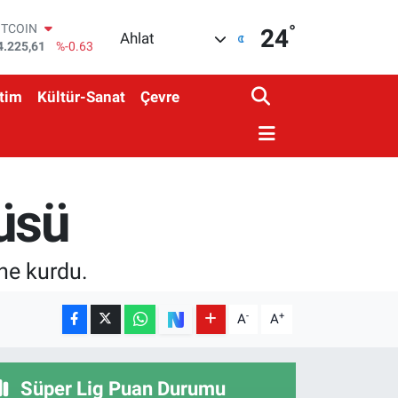
°
OLAR
24
Ahlat
7,7143
%0.16
URO
5,0317
%-0.02
tim
Kültür-Sanat
Çevre
TERLİN
4,2463
%0.07
RAM ALTIN
510.40
%0.45
İST100
3.799
%70
üsü
ITCOIN
4.225,61
%-0.63
ne kurdu.
-
+
A
A
Süper Lig Puan Durumu