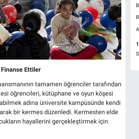
B
B
A
1
S
 Finanse Ettiler
finansmanının tamamen öğrenciler tarafından
esi öğrencileri, kütüphane ve oyun köşesi
alabilmek adına üniversite kampüsünde kendi
satarak bir kermes düzenledi. Kermesten elde
cukların hayallerini gerçekleştirmek için