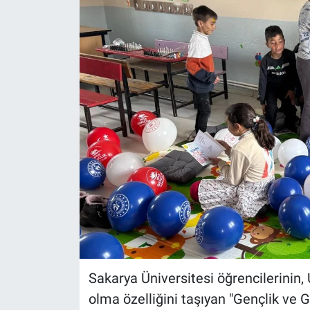
Gündem
Kültür-Sanat
Magazin
Politika
Resmi İlanlar
Sağlık
Siyaset
Spor
Sakarya Üniversitesi öğrencilerinin
olma özelliğini taşıyan "Gençlik ve 
Yerel