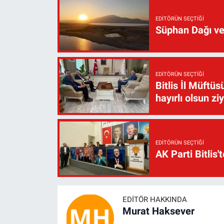
EDITÖRÜN SEÇTIĞI
Süphan Dağı ve
EDITÖRÜN SEÇTIĞI
Bitlis İl Müft
hayırlı olsun zi
EDITÖRÜN SEÇTIĞI
AK Parti Bitlis'
EDITÖR HAKKINDA
Murat Haksever