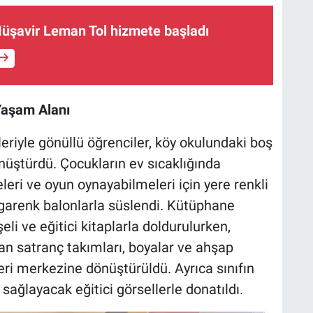
Müşavir Leman Tol hizmete başladı
 Yaşam Alanı
eriyle gönüllü öğrenciler, köy okulundaki boş
önüştürdü. Çocukların ev sıcaklığında
leri ve oyun oynayabilmeleri için yere renkli
engarenk balonlarla süslendi. Kütüphane
şeli ve eğitici kitaplarla doldurulurken,
lan satranç takımları, boyalar ve ahşap
eri merkezine dönüştürüldü. Ayrıca sınıfın
 sağlayacak eğitici görsellerle donatıldı.