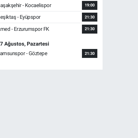
aşakşehir - Kocaelispor
19:00
eşiktaş - Eyüpspor
21:30
med - Erzurumspor FK
21:30
7 Ağustos, Pazartesi
amsunspor - Göztepe
21:30