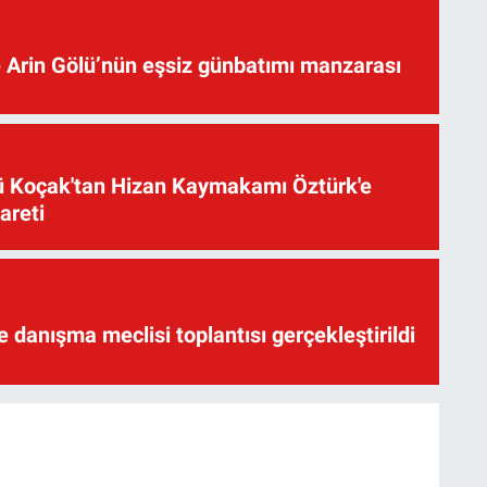
 Arin Gölü’nün eşsiz günbatımı manzarası
üsü Koçak'tan Hizan Kaymakamı Öztürk'e
yareti
te danışma meclisi toplantısı gerçekleştirildi