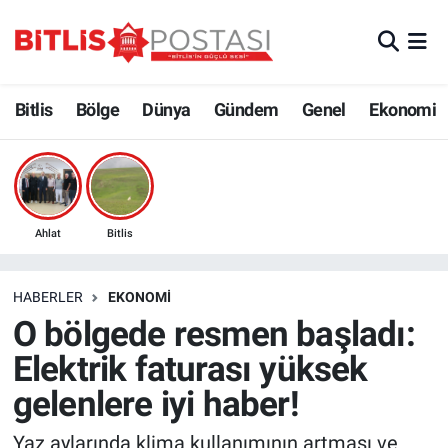
Asayiş
Nöbetçi Eczaneler
Bitlis
Bölge
Dünya
Gündem
Genel
Ekonomi
Bilim ve Teknoloji
Bitlis Hava Durumu
Bölge
Bitlis Trafik Yoğunluk Haritası
Çevre
Süper Lig Puan Durumu ve Fikstür
Ahlat
Bitlis
Dünya
Tüm Manşetler
HABERLER
EKONOMI
O bölgede resmen başladı:
Eğitim
Son Dakika Haberleri
Elektrik faturası yüksek
Ekonomi
Haber Arşivi
gelenlere iyi haber!
Genel
Yaz aylarında klima kullanımının artması ve