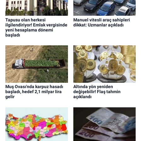
Tapusu olan herkesi
Manuel vitesli araç sahipleri
ilgilendiriyor! Emlak vergisinde
dikkat: Uzmanlar açıkladı
yeni hesaplama dönemi
başladı
Muş Ovası'nda karpuz hasadı
Altında yön yeniden
başladı, hedef 2,1 milyar lira
değişebilir! Flaş tahmin
gelir
açıklandı