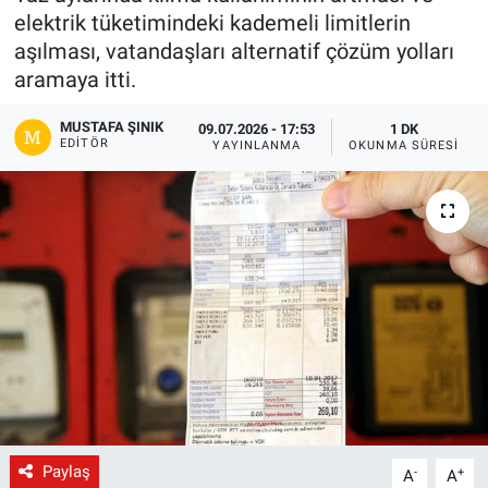
elektrik tüketimindeki kademeli limitlerin
Gündem
aşılması, vatandaşları alternatif çözüm yolları
aramaya itti.
Kültür-Sanat
MUSTAFA ŞINIK
09.07.2026 - 17:53
1 DK
EDITÖR
YAYINLANMA
OKUNMA SÜRESI
Magazin
Politika
Resmi İlanlar
Sağlık
Siyaset
Spor
Paylaş
-
+
A
A
Yerel