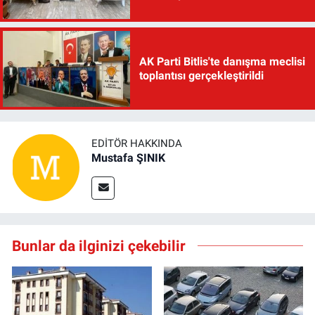
AK Parti Bitlis'te danışma meclisi
toplantısı gerçekleştirildi
EDITÖR HAKKINDA
Mustafa ŞINIK
Bunlar da ilginizi çekebilir