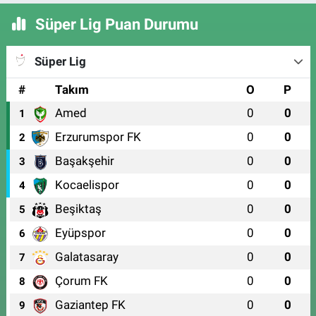
Süper Lig Puan Durumu
Süper Lig
#
Takım
O
P
Amed
0
0
1
Erzurumspor FK
0
0
2
Başakşehir
0
0
3
Kocaelispor
0
0
4
Beşiktaş
0
0
5
Eyüpspor
0
0
6
Galatasaray
0
0
7
Çorum FK
0
0
8
Gaziantep FK
0
0
9