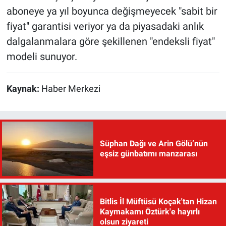
aboneye ya yıl boyunca değişmeyecek "sabit bir
fiyat" garantisi veriyor ya da piyasadaki anlık
dalgalanmalara göre şekillenen "endeksli fiyat"
modeli sunuyor.
Kaynak:
Haber Merkezi
Süphan Dağı ve Arin Gölü’nün
eşsiz günbatımı manzarası
Bitlis İl Müftüsü Koçak'tan Hizan
Kaymakamı Öztürk'e hayırlı
olsun ziyareti