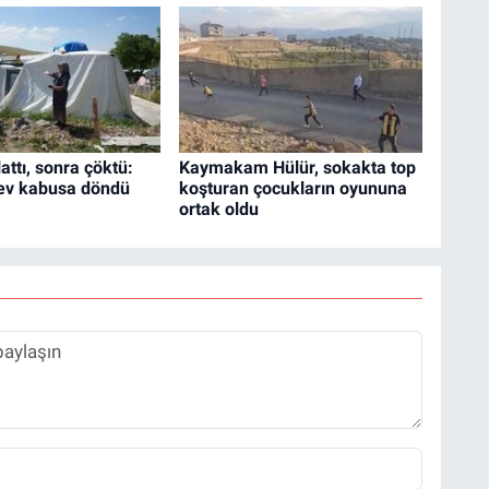
ttı, sonra çöktü:
Kaymakam Hülür, sokakta top
 ev kabusa döndü
koşturan çocukların oyununa
ortak oldu