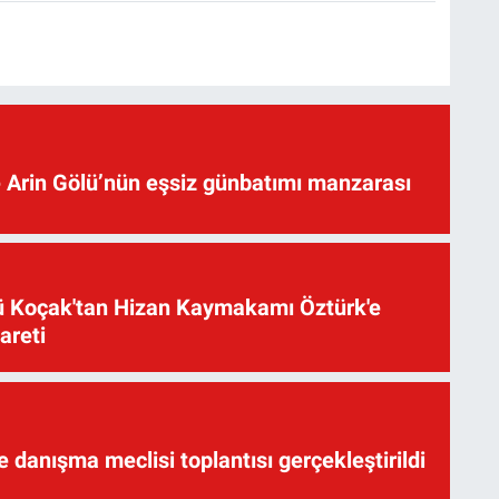
 Arin Gölü’nün eşsiz günbatımı manzarası
üsü Koçak'tan Hizan Kaymakamı Öztürk'e
yareti
te danışma meclisi toplantısı gerçekleştirildi