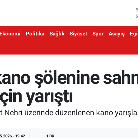
6
4
5
Ekonomi
Politika
Sağlık
Siyaset
Spor
Asayiş
Eği
6
6
1
kano şölenine sahn
çin yarıştı
t Nehri üzerinde düzenlenen kano yarışla
5.2026 - 19:42
1 DK