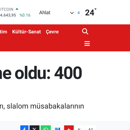
4.643,95
%0.16
°
24
DOLAR
Ahlat
7,6704
%0
EURO
5,0406
%-0.08
tim
Kültür-Sanat
Çevre
STERLİN
4,2143
%0
GRAM ALTIN
500.87
%0.12
BİST100
3.799
%70
e oldu: 400
rı, slalom müsabakalarının
-
+