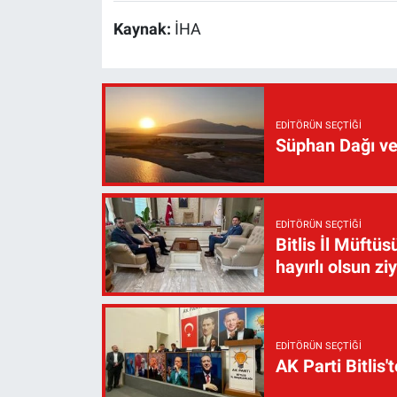
Kaynak:
İHA
EDITÖRÜN SEÇTIĞI
Süphan Dağı ve
EDITÖRÜN SEÇTIĞI
Bitlis İl Müft
hayırlı olsun zi
EDITÖRÜN SEÇTIĞI
AK Parti Bitlis'