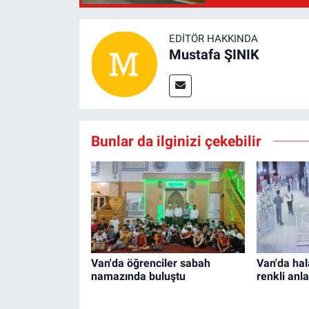
EDITÖR HAKKINDA
Mustafa ŞINIK
Bunlar da ilginizi çekebilir
Van'da öğrenciler sabah
Van'da hal
namazında buluştu
renkli anl