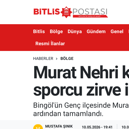
Asayiş
Nöbetçi Eczaneler
Bitlis
Bölge
Dünya
Gündem
Genel
Bilim ve Teknoloji
Bitlis Hava Durumu
Resmi İlanlar
Bölge
Bitlis Trafik Yoğunluk Haritası
HABERLER
BÖLGE
Murat Nehri 
Çevre
Süper Lig Puan Durumu ve Fikstür
Dünya
Tüm Manşetler
sporcu zirve i
Eğitim
Son Dakika Haberleri
Bingöl'ün Genç ilçesinde Mura
Ekonomi
Haber Arşivi
ardından tamamlandı.
Genel
MUSTAFA ŞINIK
10.05.2026 - 19:41
10.0