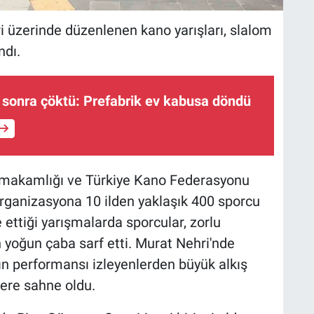
i üzerinde düzenlenen kano yarışları, slalom
dı.
 sonra çöktü: Prefabrik ev kabusa döndü
ymakamlığı ve Türkiye Kano Federasyonu
rganizasyona 10 ilden yaklaşık 400 sporcu
ettiği yarışmalarda sporcular, zorlu
 yoğun çaba sarf etti. Murat Nehri'nde
rın performansı izleyenlerden büyük alkış
lere sahne oldu.