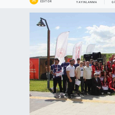
EDITÖR
YAYINLANMA
G
Gündem
Kültür-Sanat
Magazin
Politika
Resmi İlanlar
Sağlık
Siyaset
Spor
Yerel