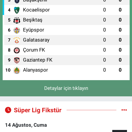
3
Kocaelispor
0
0
4
Beşiktaş
0
0
5
Eyüpspor
0
0
6
Galatasaray
0
0
7
Çorum FK
0
0
8
Gaziantep FK
0
0
9
Alanyaspor
0
0
10
Detaylar için tıklayın
Süper Lig Fikstür
14 Ağustos, Cuma