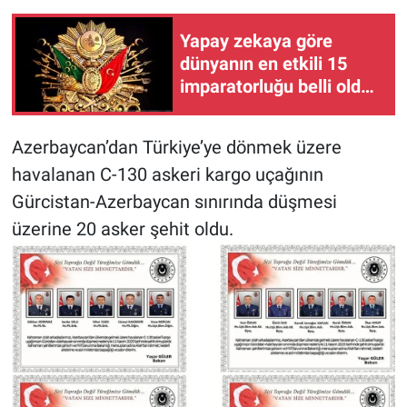
Yapay zekaya göre
dünyanın en etkili 15
imparatorluğu belli oldu:
Osmanlı kaçıncı sırada?
Azerbaycan’dan Türkiye’ye dönmek üzere
havalanan C-130 askeri kargo uçağının
Gürcistan-Azerbaycan sınırında düşmesi
üzerine 20 asker şehit oldu.