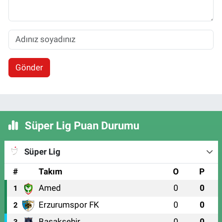
Gönder
Süper Lig Puan Durumu
Süper Lig
#
Takım
O
P
Amed
0
0
1
Erzurumspor FK
0
0
2
Başakşehir
0
0