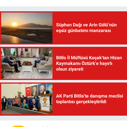
Süphan Dağı ve Arin Gölü’nün
eşsiz günbatımı manzarası
Bitlis İl Müftüsü Koçak'tan Hizan
Kaymakamı Öztürk'e hayırlı
olsun ziyareti
AK Parti Bitlis'te danışma meclisi
toplantısı gerçekleştirildi