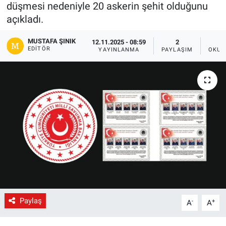
düşmesi nedeniyle 20 askerin şehit olduğunu
Gündem
açıkladı.
MUSTAFA ŞINIK
12.11.2025 - 08:59
2
Kültür-Sanat
EDITÖR
YAYINLANMA
PAYLAŞIM
OKUN
Magazin
Politika
Resmi İlanlar
Sağlık
Siyaset
Spor
Paylaş
-
+
A
A
Yerel