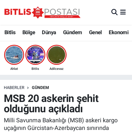
Asayiş
Nöbetçi Eczaneler
Bitlis
Bölge
Dünya
Gündem
Genel
Ekonomi
Bilim ve Teknoloji
Bitlis Hava Durumu
Bölge
Bitlis Trafik Yoğunluk Haritası
Çevre
Süper Lig Puan Durumu ve Fikstür
Ahlat
Bitlis
Adilcevaz
Dünya
Tüm Manşetler
HABERLER
GÜNDEM
MSB 20 askerin şehit
Eğitim
Son Dakika Haberleri
olduğunu açıkladı
Ekonomi
Haber Arşivi
Milli Savunma Bakanlığı (MSB) askeri kargo
uçağının Gürcistan-Azerbaycan sınırında
Genel