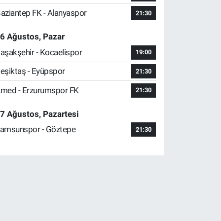
aziantep FK - Alanyaspor
21:30
6 Ağustos, Pazar
aşakşehir - Kocaelispor
19:00
eşiktaş - Eyüpspor
21:30
med - Erzurumspor FK
21:30
7 Ağustos, Pazartesi
amsunspor - Göztepe
21:30