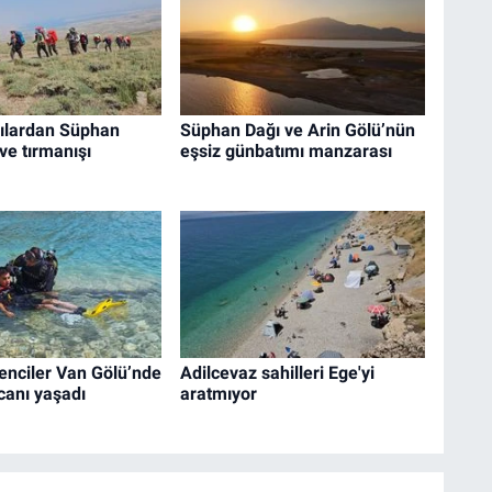
cılardan Süphan
Süphan Dağı ve Arin Gölü’nün
ve tırmanışı
eşsiz günbatımı manzarası
renciler Van Gölü’nde
Adilcevaz sahilleri Ege'yi
canı yaşadı
aratmıyor