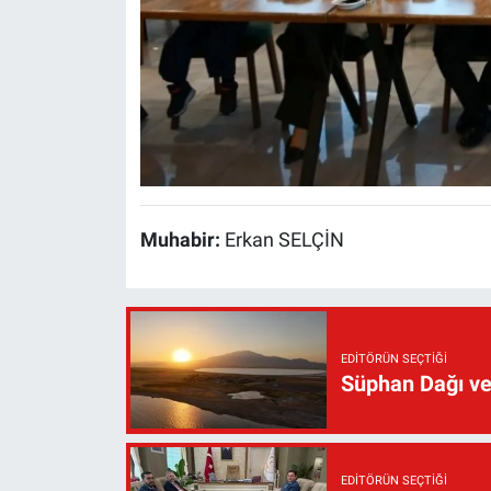
Muhabir:
Erkan SELÇİN
EDITÖRÜN SEÇTIĞI
Süphan Dağı ve
EDITÖRÜN SEÇTIĞI