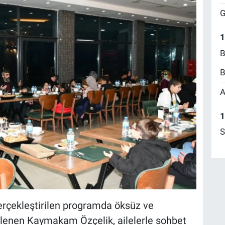
G
1
B
B
A
1
S
rçekleştirilen programda öksüz ve
lgilenen Kaymakam Özçelik, ailelerle sohbet