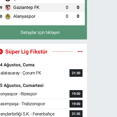
Gaziantep FK
0
0
9
Alanyaspor
0
0
10
Detaylar için tıklayın
Süper Lig Fikstür
4 Ağustos, Cuma
alatasaray - Çorum FK
21:30
5 Ağustos, Cumartesi
onyaspor - Rizespor
19:00
asımpaşa - Trabzonspor
19:00
ençlerbirliği S.K. - Fenerbahçe
21:30