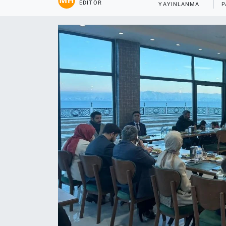
EDITÖR
YAYINLANMA
P
Gündem
Kültür-Sanat
Magazin
Politika
Resmi İlanlar
Sağlık
Siyaset
Spor
Yerel