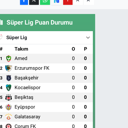
A
A
Süper Lig Puan Durumu
Süper Lig
#
Takım
O
P
Amed
0
0
1
Erzurumspor FK
0
0
2
Başakşehir
0
0
3
Kocaelispor
0
0
4
Beşiktaş
0
0
5
Eyüpspor
0
0
6
Galatasaray
0
0
7
Çorum FK
0
0
8