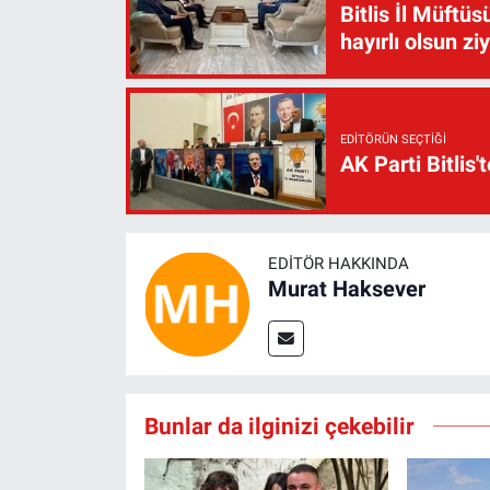
Bitlis İl Müft
hayırlı olsun zi
EDITÖRÜN SEÇTIĞI
AK Parti Bitlis'
EDITÖR HAKKINDA
Murat Haksever
Bunlar da ilginizi çekebilir