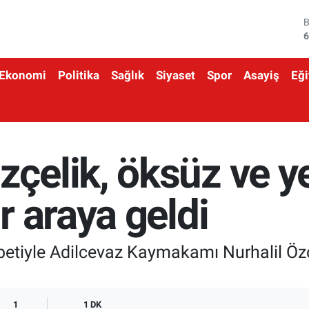
4
5
Ekonomi
Politika
Sağlık
Siyaset
Spor
Asayiş
Eği
6
6
1
lik, öksüz ve yet
6
 araya geldi
iyle Adilcevaz Kaymakamı Nurhalil Özçel
1
1 DK