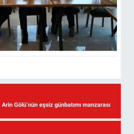
 Arin Gölü’nün eşsiz günbatımı manzarası