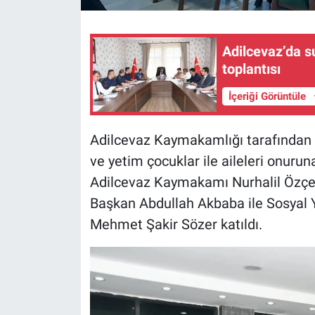
Adilcevaz’da s
toplantısı
İçeriği Görüntüle
Adilcevaz Kaymakamlığı tarafından
ve yetim çocuklar ile aileleri onuru
Adilcevaz Kaymakamı Nurhalil Özçeli
Başkan Abdullah Akbaba ile Sosyal
Mehmet Şakir Sözer katıldı.