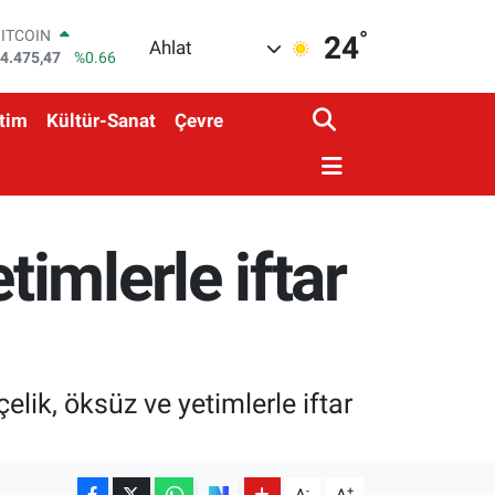
°
DOLAR
24
Ahlat
7,5971
%0.05
EURO
5,1336
%0.18
tim
Kültür-Sanat
Çevre
STERLİN
4,2534
%0.22
GRAM ALTIN
527.85
%0.54
BİST100
3.703
%0
imlerle iftar
BITCOIN
4.475,47
%0.66
ik, öksüz ve yetimlerle iftar
-
+