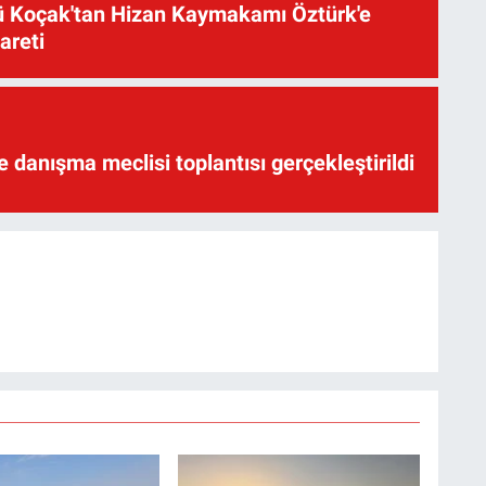
üsü Koçak'tan Hizan Kaymakamı Öztürk'e
yareti
te danışma meclisi toplantısı gerçekleştirildi