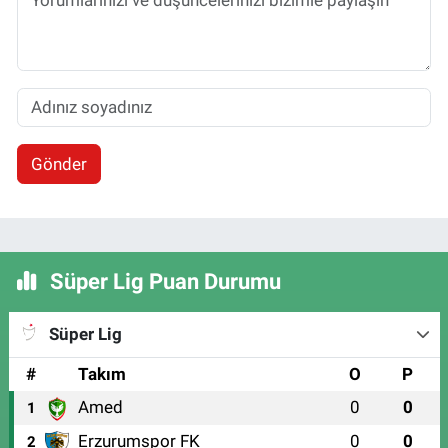
Gönder
Süper Lig Puan Durumu
Süper Lig
#
Takım
O
P
Amed
0
0
1
Erzurumspor FK
0
0
2