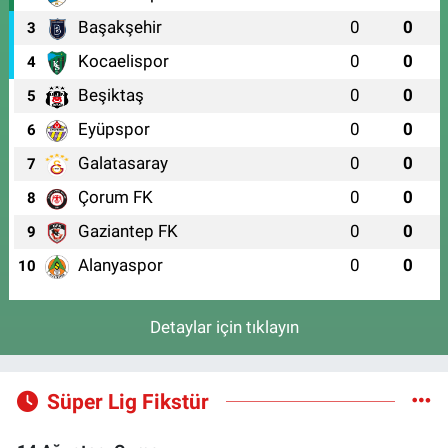
Başakşehir
0
0
3
Kocaelispor
0
0
4
Beşiktaş
0
0
5
Eyüpspor
0
0
6
Galatasaray
0
0
7
Çorum FK
0
0
8
Gaziantep FK
0
0
9
Alanyaspor
0
0
10
Detaylar için tıklayın
Süper Lig Fikstür