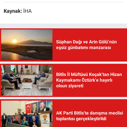
Kaynak:
İHA
Süphan Dağı ve Arin Gölü’nün
eşsiz günbatımı manzarası
Bitlis İl Müftüsü Koçak'tan Hizan
Kaymakamı Öztürk'e hayırlı
olsun ziyareti
AK Parti Bitlis'te danışma meclisi
toplantısı gerçekleştirildi