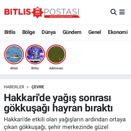
Asayiş
Nöbetçi Eczaneler
Bitlis
Bölge
Dünya
Gündem
Genel
Ekonomi
Bilim ve Teknoloji
Bitlis Hava Durumu
Bölge
Bitlis Trafik Yoğunluk Haritası
Çevre
Süper Lig Puan Durumu ve Fikstür
Ahlat
Bitlis
Adilcevaz
Dünya
Tüm Manşetler
HABERLER
ÇEVRE
Hakkari'de yağış sonrası
Eğitim
Son Dakika Haberleri
gökkuşağı hayran bıraktı
Ekonomi
Haber Arşivi
Hakkari'de etkili olan yağışların ardından ortaya
çıkan gökkuşağı, şehir merkezinde güzel
Genel