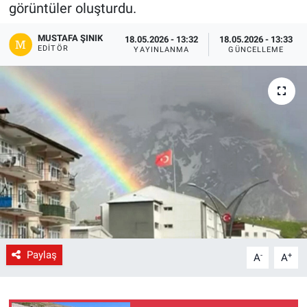
görüntüler oluşturdu.
Gündem
MUSTAFA ŞINIK
18.05.2026 - 13:32
18.05.2026 - 13:33
EDITÖR
YAYINLANMA
GÜNCELLEME
Kültür-Sanat
Magazin
Politika
Resmi İlanlar
Sağlık
Siyaset
Paylaş
-
+
A
A
Spor
Yerel