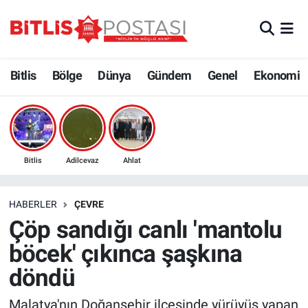
Asayiş
Nöbetçi Eczaneler
Bitlis
Bölge
Dünya
Gündem
Genel
Ekonomi
Bilim ve Teknoloji
Bitlis Hava Durumu
Bölge
Bitlis Trafik Yoğunluk Haritası
Çevre
Süper Lig Puan Durumu ve Fikstür
Bitlis
Adilcevaz
Ahlat
Dünya
Tüm Manşetler
HABERLER
ÇEVRE
Çöp sandığı canlı 'mantolu
Eğitim
Son Dakika Haberleri
böcek' çıkınca şaşkına
Ekonomi
Haber Arşivi
döndü
Genel
Malatya'nın Doğanşehir ilçesinde yürüyüş yapan