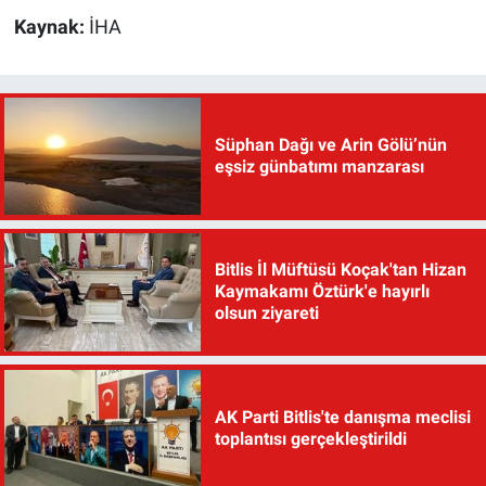
Kaynak:
İHA
Süphan Dağı ve Arin Gölü’nün
eşsiz günbatımı manzarası
Bitlis İl Müftüsü Koçak'tan Hizan
Kaymakamı Öztürk'e hayırlı
olsun ziyareti
AK Parti Bitlis'te danışma meclisi
toplantısı gerçekleştirildi