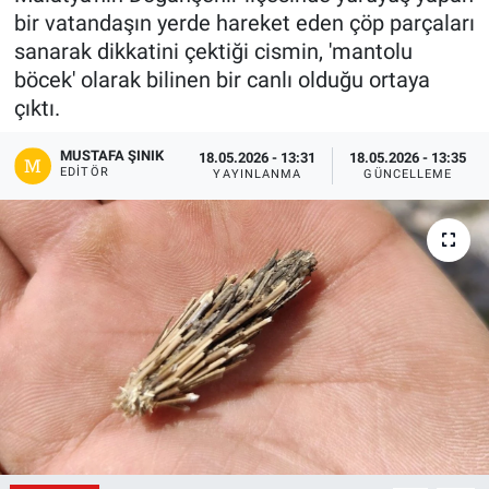
bir vatandaşın yerde hareket eden çöp parçaları
Gündem
sanarak dikkatini çektiği cismin, 'mantolu
böcek' olarak bilinen bir canlı olduğu ortaya
Kültür-Sanat
çıktı.
Magazin
MUSTAFA ŞINIK
18.05.2026 - 13:31
18.05.2026 - 13:35
EDITÖR
YAYINLANMA
GÜNCELLEME
Politika
Resmi İlanlar
Sağlık
Siyaset
Spor
Yerel