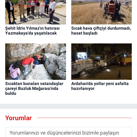
Şehit İdris Yılmaz'ın hatırası
Sıcak hava çiftçiyi durdurmadı,
Yazmakaya'da yaşatılacak
hasat başladı
Sıcaktan bunalan vatandaşlar
Ardahan'da yollar yeni asfalta
çareyi Buzluk Mağarası'nda
hazırlanıyor
buldu
Yorumlar